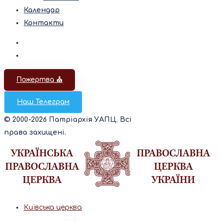
Календар
Контакти
Пожертва ⛪️
Наш Телеграм
© 2000-2026 Патріархія УАПЦ. Всі
права захищені.
Київська церква