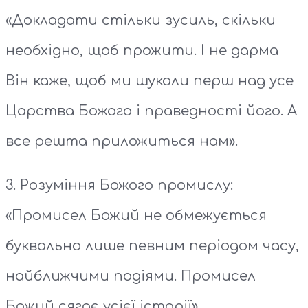
«Докладати стільки зусиль, скільки
необхідно, щоб прожити. І не дарма
Він каже, щоб ми шукали перш над усе
Царства Божого і праведності його. А
все решта приложиться нам».
3. Розуміння Божого промислу:
«Промисел Божий не обмежується
буквально лише певним періодом часу,
найближчими подіями. Промисел
Божий сягає усієї історії».