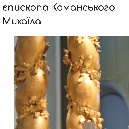
єпископа Команського
Михаїла