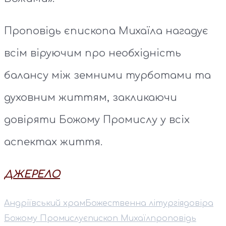
Проповідь єпископа Михаїла нагадує
всім віруючим про необхідність
балансу між земними турботами та
духовним життям, закликаючи
довіряти Божому Промислу у всіх
аспектах життя.
ДЖЕРЕЛО
Андріївський храм
Божественна літургія
довіра
Божому Промислу
єпископ Михаїл
проповідь