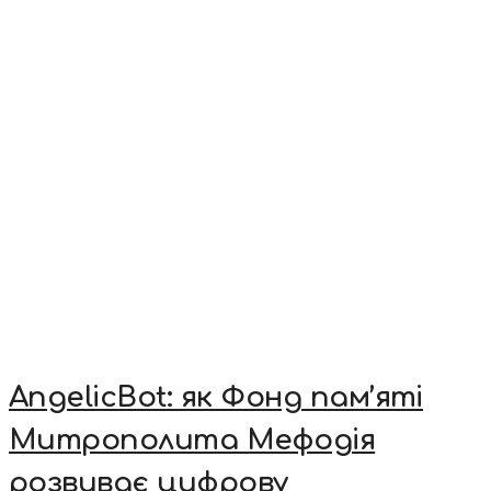
AngelicBot: як Фонд пам’яті
Митрополита Мефодія
розвиває цифрову