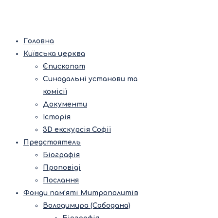
Головна
Київська церква
Єпископат
Синодальні установи та
комісії
Документи
Історія
3D екскурсія Софії
Предстоятель
Біографія
Проповіді
Послання
Фонди пам’яті Митрополитів
Володимира (Сабодана)