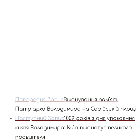
Попередня Запис
Вшанування пам'яті
Патріарха Володимира на Софійській площі
Наступний Запис
1009 років з дня упокоєння
князя Володимира: Київ вшановує великого
правителя