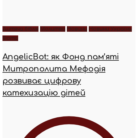
Дитяча біблія
Молитва
Новини
Новини України
Фото
AngelicBot: як Фонд пам’яті
Митрополита Мефодія
розвиває цифрову
катехизацію дітей