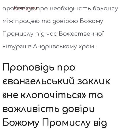
проповідь про необхідність балансу
Контакти
між працею та довірою Божому
Промислу під час Божественної
літургії в Андріївському храмі.
Проповідь про
євангельський заклик
«не клопочіться» та
важливість довіри
Божому Промислу від