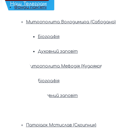
Наш Телеграм
Фонди пам’яті
Митрополита Володимира (Сабодана)
Біографія
Духовний заповіт
Митрополита Мефодія (Кудрякова)
Біографія
Духовний заповіт
Патріарх Володимир (Романюк)
Патріарх Мстислав (Скрипник)