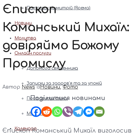
Єпископ
Патріарх Димитрій (Ярема)
Команський Михаїл:
Новини
Молитва
довіряймо Божому
Онлайн послуги
Промислу
Допомога священника
Записки за здоров’я та за упокій
Автор
News
із
Новини
,
Фото
Поділитися новинами
Поставити свічку
Молитви
Календар
Єпископ Команський Михаїл виголосив