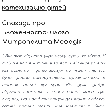
катехизацію дітей
Спогади про
Блаженноспочилого
Митрополита Мефодія
"...Він так відчував українську суть, як ніхто. У
той же час він тонше за всіх і вірніше за всіх
міг оцінити і дати зрозуміти іншим те, що
було дійсно самобутнього, оригінального в
творах нашої культури. Він дуже добре
відчував гармонію і красу нашої мови. Для
людини, яка має бути отцем для інших, люблячи
дітей, батько також має навчити їх бути