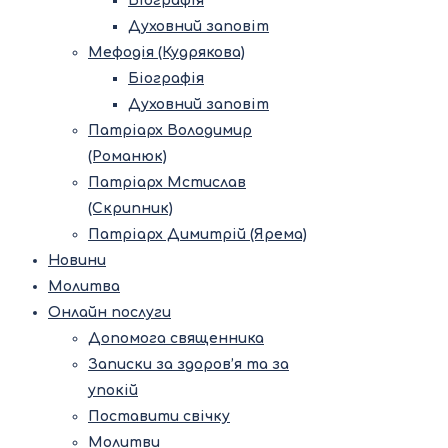
Біографія
Духовний заповіт
Мефодія (Кудрякова)
Біографія
Духовний заповіт
Патріарх Володимир
(Романюк)
Патріарх Мстислав
(Скрипник)
Патріарх Димитрій (Ярема)
Новини
Молитва
Онлайн послуги
Допомога священника
Записки за здоров’я та за
упокій
Поставити свічку
Молитви