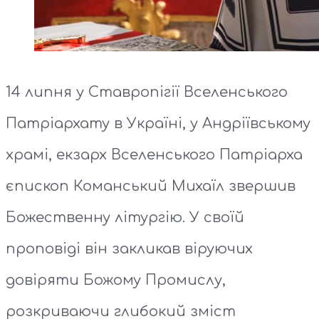
14 липня у Ставропігії Вселенського
Патріархату в Україні, у Андріївському
храмі, екзарх Вселенського Патріарха
єпископ Команський Михаїл звершив
Божественну літургію. У своїй
проповіді він закликав віруючих
довіряти Божому Промислу,
розкриваючи глибокий зміст