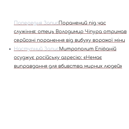
Попередня Запис
Поранений під час
служіння: отець Володимир Чіпура отримав
серйозні поранення від вибуху ворожої міни
Наступний Запис
Митрополит Епіфаній
осуджує російську агресію: «Немає
виправдання для вбивства мирних людей»