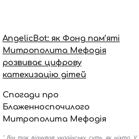
AngelicBot: як Фонд пам’яті
Митрополита Мефодія
розвиває цифрову
катехизацію дітей
Спогади про
Блаженноспочилого
Митрополита Мефодія
"...Він так відчував українську суть, як ніхто. У