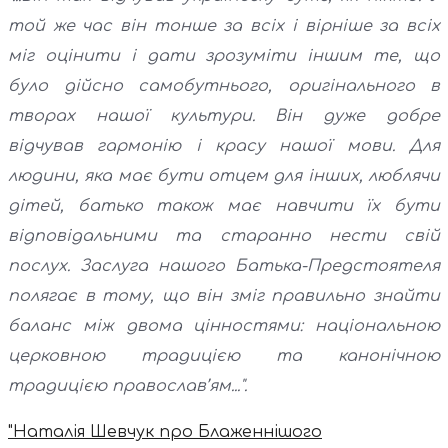
той же час він тонше за всіх і вірніше за всіх
міг оцінити і дати зрозуміти іншим те, що
було дійсно самобутнього, оригінального в
творах нашої культури. Він дуже добре
відчував гармонію і красу нашої мови. Для
людини, яка має бути отцем для інших, люблячи
дітей, батько також має навчити їх бути
відповідальними та старанно нести свій
послух. Заслуга нашого Батька-Предстоятеля
полягає в тому, що він зміг правильно знайти
баланс між двома цінностями: національною
церковною традицією та канонічною
традицією православ’ям...".
"Наталія Шевчук про Блаженнішого