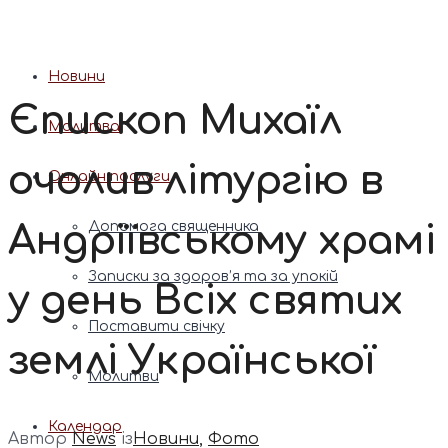
Патріарх Димитрій (Ярема)
Новини
Єпископ Михаїл
Молитва
очолив літургію в
Онлайн послуги
Андріївському храмі
Допомога священника
Записки за здоров’я та за упокій
у день Всіх святих
Поставити свічку
землі Української
Молитви
Календар
Автор
News
із
Новини
,
Фото