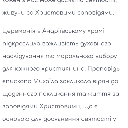
кожен з нас може досягти святості,
живучи за Христовими заповідями.
Церемонія в Андріївському храмі
підкреслила важливість духовного
наслідування та морального вибору
для кожного християнина. Проповідь
єпископа Михаїла закликала вірян до
щоденного покликання та життя за
заповідями Христовими, що є
основою для досягнення святості у