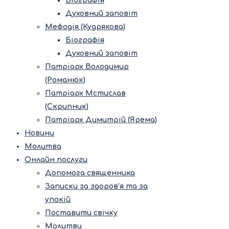
Біографія
Духовний заповіт
Мефодія (Кудрякова)
Біографія
Духовний заповіт
Патріарх Володимир
(Романюк)
Патріарх Мстислав
(Скрипник)
Патріарх Димитрій (Ярема)
Новини
Молитва
Онлайн послуги
Допомога священника
Записки за здоров’я та за
упокій
Поставити свічку
Молитви