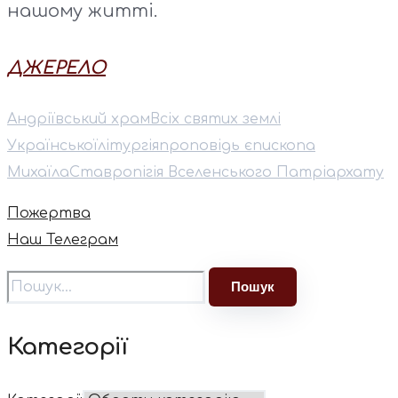
нашому житті.
ДЖЕРЕЛО
Андріївський храм
Всіх святих землі
Української
літургія
проповідь єпископа
Михаїла
Ставропігія Вселенського Патріархату
Пожертва
Наш Телеграм
Категорії