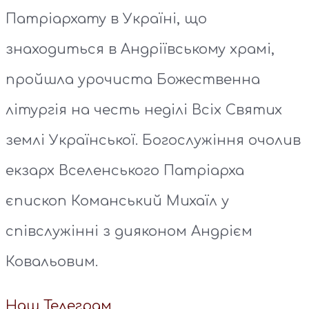
Патріархату в Україні, що
знаходиться в Андріївському храмі,
пройшла урочиста Божественна
літургія на честь неділі Всіх Святих
землі Української. Богослужіння очолив
екзарх Вселенського Патріарха
єпископ Команський Михаїл у
співслужінні з дияконом Андрієм
Ковальовим.
Наш Телеграм