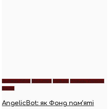
Дитяча біблія
Молитва
Новини
Новини України
Фото
AngelicBot: як Фонд пам’яті