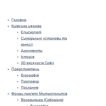
Головна
Київська церква
Єпископат
Синодальні установи та
комісії
Документи
Історія
3D екскурсія Софії
Предстоятель
Біографія
Проповіді
Послання
Фонди пам’яті Митрополитів
Володимира (Сабодана)