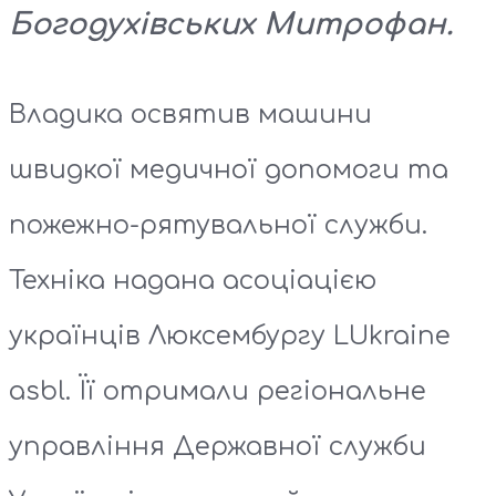
Богодухівських Митрофан.
Владика освятив машини
швидкої медичної допомоги та
пожежно-рятувальної служби.
Техніка надана асоціацією
українців Люксембургу LUkraine
asbl. Її отримали регіональне
управління Державної служби