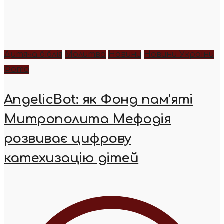
Дитяча біблія
Молитва
Новини
Новини України
Фото
AngelicBot: як Фонд пам’яті
Митрополита Мефодія
розвиває цифрову
катехизацію дітей