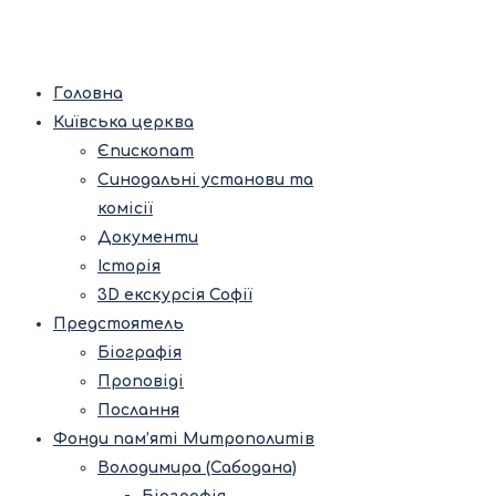
Головна
Київська церква
Єпископат
Синодальні установи та
комісії
Документи
Історія
3D екскурсія Софії
Предстоятель
Біографія
Проповіді
Послання
Фонди пам’яті Митрополитів
Володимира (Сабодана)