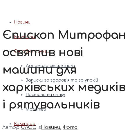
Патріарх Димитрій (Ярема)
Новини
Єпископ Митрофан
Молитва
освятив нові
Онлайн послуги
машини для
Допомога священника
Записки за здоров’я та за упокій
харківських медиків
Поставити свічку
і рятувальників
Молитви
Календар
Автор
UAOC
із
Новини
,
Фото