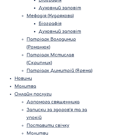
Біографія
Духовний заповіт
Мефодія (Кудрякова)
Біографія
Духовний заповіт
Патріарх Володимир
(Романюк)
Патріарх Мстислав
(Скрипник)
Патріарх Димитрій (Ярема)
Новини
Молитва
Онлайн послуги
Допомога священника
Записки за здоров’я та за
упокій
Поставити свічку
Молитви