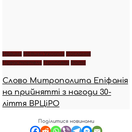
Новини
Новини України
Послання
Предстоятель
Проповіді
Фото
Слово Митрополита Епіфанія
на прийнятті з нагоди 30-
ліття ВРЦіРО
Поділитися новинами