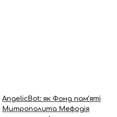
AngelicBot: як Фонд пам’яті
Митрополита Мефодія