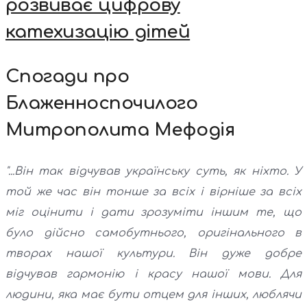
розвиває цифрову
катехизацію дітей
Спогади про
Блаженноспочилого
Митрополита Мефодія
"...Він так відчував українську суть, як ніхто. У
той же час він тонше за всіх і вірніше за всіх
міг оцінити і дати зрозуміти іншим те, що
було дійсно самобутнього, оригінального в
творах нашої культури. Він дуже добре
відчував гармонію і красу нашої мови. Для
людини, яка має бути отцем для інших, люблячи