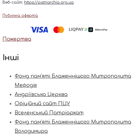
Веб-сайт:
https://patriarchia.org.ua
Публічна оферта
Пожертва
Інші
Фонд пам’яті Блаженнішого Митрополита
Мефодія
Андріївська Церква
Офіційний сайт ПЦУ
Вселенський Патріархат
Фонд пам’яті Блаженнішого Митрополита
Володимира