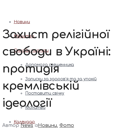
Патріарх Димитрій (Ярема)
Новини
Захист релігійної
Молитва
свободи в Україні:
Онлайн послуги
протидія
Допомога священника
Записки за здоров’я та за упокій
кремлівській
Поставити свічку
ідеології
Молитви
Календар
Автор
News
із
Новини
,
Фото