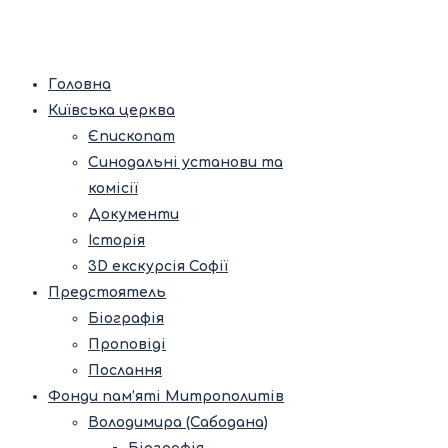
Головна
Київська церква
Єпископат
Синодальні установи та
комісії
Документи
Історія
3D екскурсія Софії
Предстоятель
Біографія
Проповіді
Послання
Фонди пам’яті Митрополитів
Володимира (Сабодана)