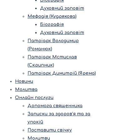
Біографія
Духовний заповіт
Мефодія (Кудрякова)
Біографія
Духовний заповіт
Патріарх Володимир
(Романюк)
Патріарх Мстислав
(Скрипник)
Патріарх Димитрій (Ярема)
Новини
Молитва
Онлайн послуги
Допомога священника
Записки за здоров’я та за
упокій
Поставити свічку
Молитви