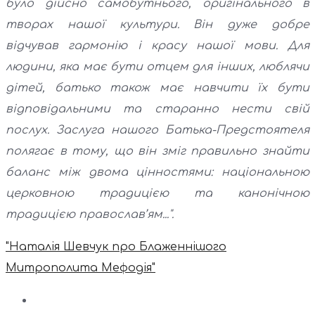
було дійсно самобутнього, оригінального в
творах нашої культури. Він дуже добре
відчував гармонію і красу нашої мови. Для
людини, яка має бути отцем для інших, люблячи
дітей, батько також має навчити їх бути
відповідальними та старанно нести свій
послух. Заслуга нашого Батька-Предстоятеля
полягає в тому, що він зміг правильно знайти
баланс між двома цінностями: національною
церковною традицією та канонічною
традицією православ’ям...".
"Наталія Шевчук про Блаженнішого
Митрополита Мефодія"