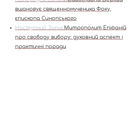
вшановує священномученика Фоку,
єпископа Синопського
Наступний Запис
Митрополит Епіфаній
про свободу вибору: духовний аспект і
практичні поради