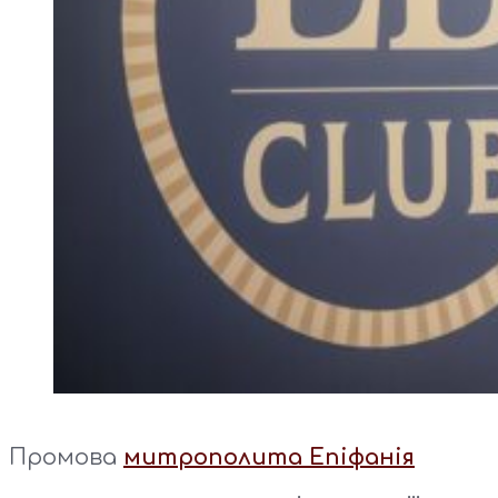
Промова
митрополита Епіфанія