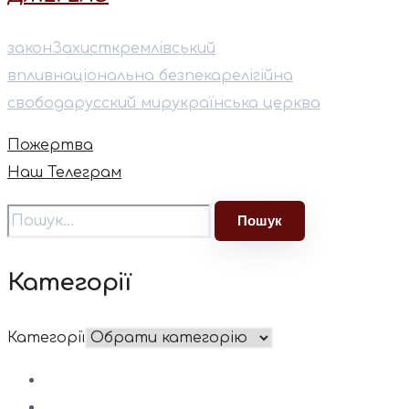
закон
Захист
кремлівський
вплив
національна безпека
релігійна
свобода
русский мир
українська церква
Пожертва
Наш Телеграм
Категорії
Категорії