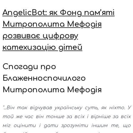
AngelicBot: як Фонд пам’яті
Митрополита Мефодія
розвиває цифрову
катехизацію дітей
Спогади про
Блаженноспочилого
Митрополита Мефодія
"...Він так відчував українську суть, як ніхто. У
той же час він тонше за всіх і вірніше за всіх
міг оцінити і дати зрозуміти іншим те, що