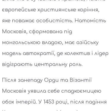
європейське християнське коріння,
яке поважає особистість. Натомість
Московія, сформована під
монгольською владою, має азійську
модель автократії, де колектив і лідер
відіграють центральну роль.
Після занепаду Орди та Візантії
Московія уявила себе спадкоємицею
обох імперій. У 1453 році, після падіння