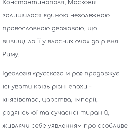
Константинополя, Московія
залишилася єдиною незалежною
православною державою, що
вивищило її у власних очах до рівня
Риму.
Ідеологія «русского міра» продовжує
існувати крізь різні епохи –
князівства, царства, імперії,
радянської та сучасної тираній,
живлячи себе уявленням про особливе