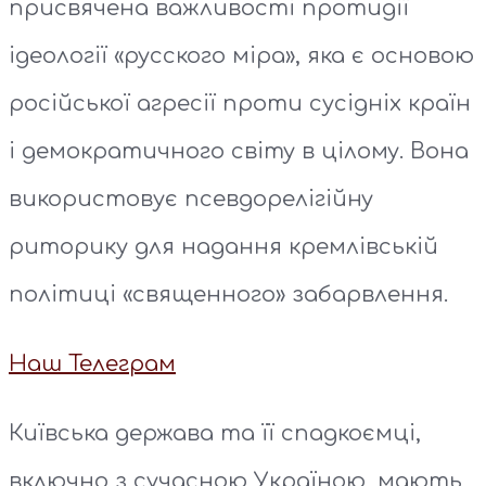
присвячена важливості протидії
ідеології «русского міра», яка є основою
російської агресії проти сусідніх країн
і демократичного світу в цілому. Вона
використовує псевдорелігійну
риторику для надання кремлівській
політиці «священного» забарвлення.
Наш Телеграм
Київська держава та її спадкоємці,
включно з сучасною Україною, мають