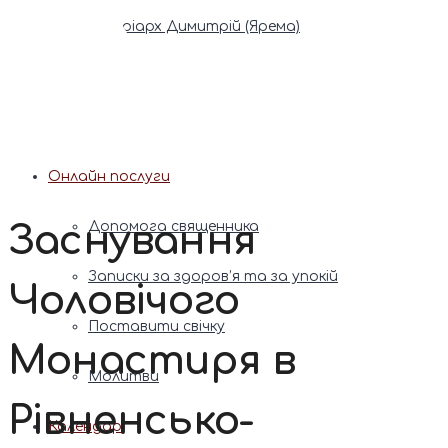
Патріарх Димитрій (Ярема)
Новини
Молитва
Онлайн послуги
Заснування
Допомога священника
Записки за здоров’я та за упокій
Чоловічого
Поставити свічку
Монастиря в
Молитви
Рівненсько-
Календар