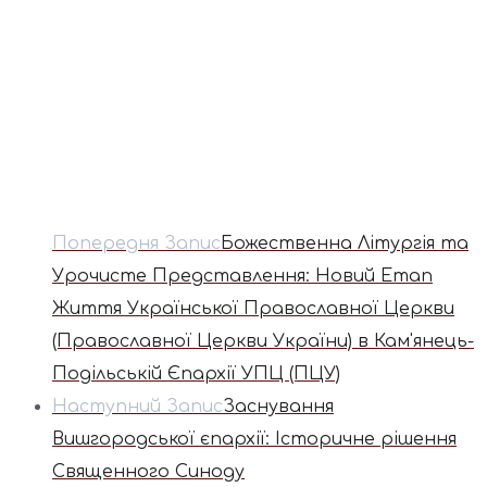
Попередня Запис
Божественна Літургія та
Урочисте Представлення: Новий Етап
Життя Української Православної Церкви
(Православної Церкви України) в Кам'янець-
Подільській Єпархії УПЦ (ПЦУ)
Наступний Запис
Заснування
Вишгородської єпархії: Історичне рішення
Священного Синоду