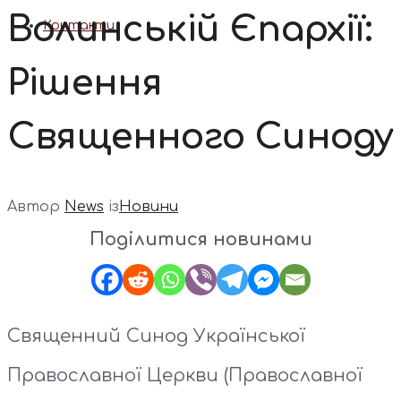
Волинській Єпархії:
Контакти
Рішення
Священного Синоду
Автор
News
із
Новини
Поділитися новинами
Священний Синод Української
Православної Церкви (Православної