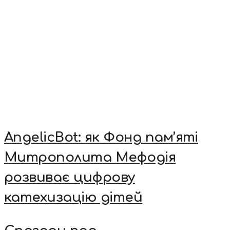
AngelicBot: як Фонд пам’яті
Митрополита Мефодія
розвиває цифрову
катехизацію дітей