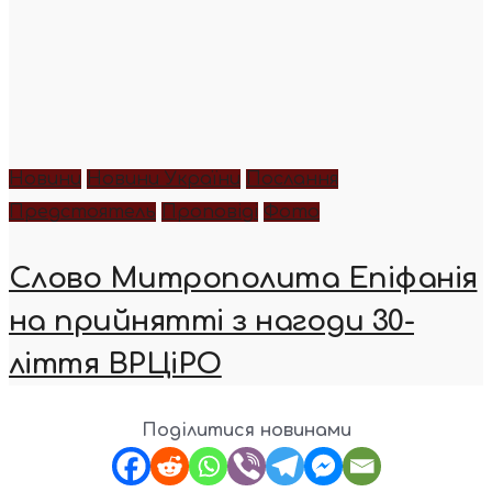
Новини
Новини України
Послання
Предстоятель
Проповіді
Фото
Слово Митрополита Епіфанія
на прийнятті з нагоди 30-
ліття ВРЦіРО
Поділитися новинами