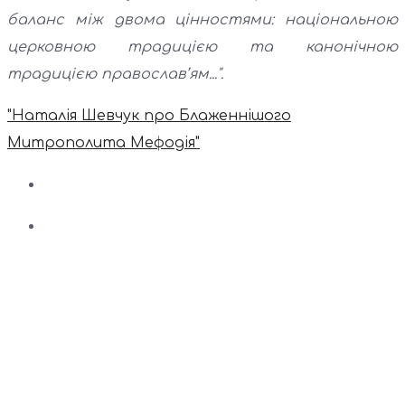
баланс між двома цінностями: національною
церковною традицією та канонічною
традицією православ’ям...".
"Наталія Шевчук про Блаженнішого
Митрополита Мефодія"