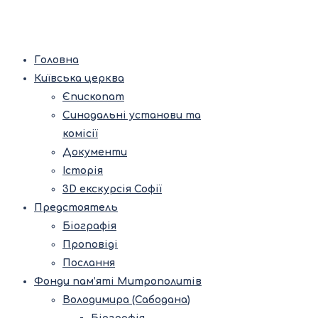
Головна
Київська церква
Єпископат
Синодальні установи та
комісії
Документи
Історія
3D екскурсія Софії
Предстоятель
Біографія
Проповіді
Послання
Фонди пам’яті Митрополитів
Володимира (Сабодана)