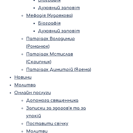
Біографія
Духовний заповіт
Мефодія (Кудрякова)
Біографія
Духовний заповіт
Патріарх Володимир
(Романюк)
Патріарх Мстислав
(Скрипник)
Патріарх Димитрій (Ярема)
Новини
Молитва
Онлайн послуги
Допомога священника
Записки за здоров’я та за
упокій
Поставити свічку
Молитви