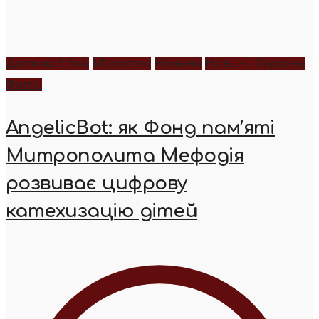
Дитяча біблія
Молитва
Новини
Новини України
Фото
AngelicBot: як Фонд пам’яті
Митрополита Мефодія
розвиває цифрову
катехизацію дітей