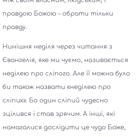
між своїм власним, людським, і
правдою Божою – обрати тільки
правду.
Нинішня неділя через читання з
Євангелія, яке ми чуємо, називається
неділею про сліпого. Але її можна було
би також назвати «неділею про
сліпих». Бо один сліпий чудесно
зцілився і став зрячим. А інші, які
намагалися дослідити це чудо Боже,