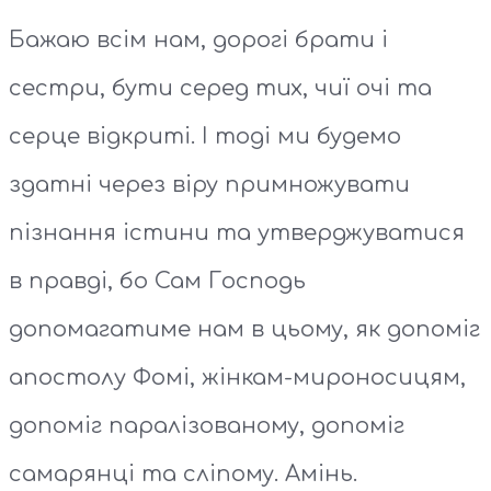
Бажаю всім нам, дорогі брати і
сестри, бути серед тих, чиї очі та
серце відкриті. І тоді ми будемо
здатні через віру примножувати
пізнання істини та утверджуватися
в правді, бо Сам Господь
допомагатиме нам в цьому, як допоміг
апостолу Фомі, жінкам-мироносицям,
допоміг паралізованому, допоміг
самарянці та сліпому. Амінь.