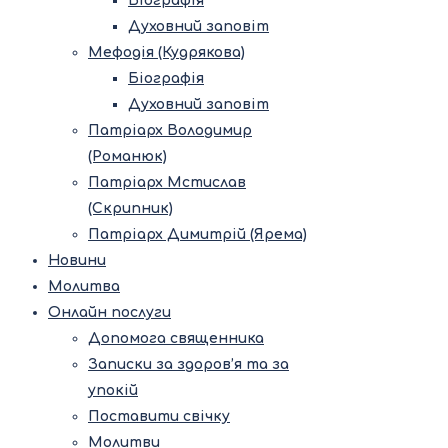
Біографія
Духовний заповіт
Мефодія (Кудрякова)
Біографія
Духовний заповіт
Патріарх Володимир
(Романюк)
Патріарх Мстислав
(Скрипник)
Патріарх Димитрій (Ярема)
Новини
Молитва
Онлайн послуги
Допомога священника
Записки за здоров’я та за
упокій
Поставити свічку
Молитви