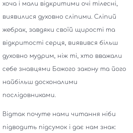
хоча і мали відкритими очі тілесні,
виявилися духовно сліпими. Сліпий
жебрак, завдяки своїй щирості та
відкритості серця, виявився більш
духовно мудрим, ніж ті, хто вважали
себе знавцями Божого закону та його
найбільш досконалими
послідовниками.
Відтак почуте нами читання ніби
підводить підсумок і дає нам знак: