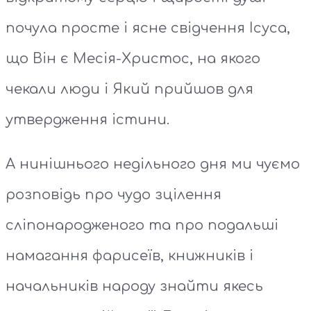
почула просте і ясне свідчення Ісуса,
що Він є Месія-Христос, на якого
чекали люди і Який прийшов для
утвердження істини.
А нинішнього недільного дня ми чуємо
розповідь про чудо зцілення
сліпонародженого та про подальші
намагання фарисеїв, книжників і
начальників народу знайти якесь