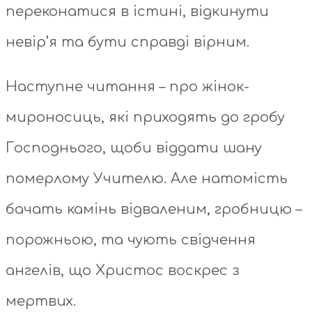
переконатися в істині, відкинути
невір’я та бути справді вірним.
Наступне читання – про жінок-
мироносиць, які приходять до гробу
Господнього, щоби віддати шану
померлому Учителю. Але натомість
бачать камінь відваленим, гробницю –
порожньою, та чують свідчення
ангелів, що Христос воскрес з
мертвих.