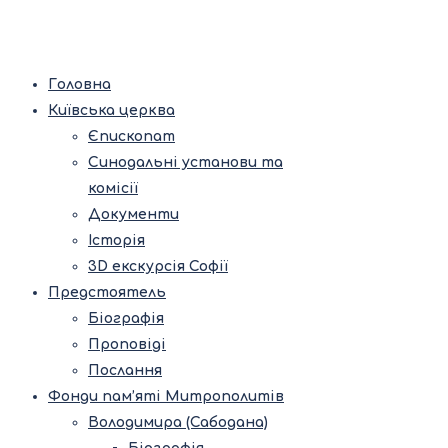
Головна
Київська церква
Єпископат
Синодальні установи та
комісії
Документи
Історія
3D екскурсія Софії
Предстоятель
Біографія
Проповіді
Послання
Фонди пам’яті Митрополитів
Володимира (Сабодана)