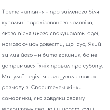
Третє читання – про зціленого біля
купальні паралізованого чоловіка,
якого після цього спокушають юдеї,
намагаючись довести, що Ісус, Який
зцілив його – нібито грішник, бо не
дотримався їхніх правил про суботу.
Минулої неділі ми згадували також
розмову зі Спасителем жінки
самарянки, яка завдяки своєму
відкритому серцю і щирості душі