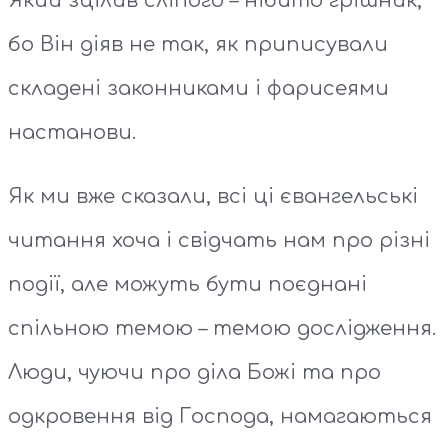
Який зцілив сліпого – нібито грішник,
бо Він діяв не так, як приписували
складені законниками і фарисеями
настанови.
Як ми вже сказали, всі ці євангельські
читання хоча і свідчать нам про різні
події, але можуть бути поєднані
спільною темою – темою дослідження.
Люди, чуючи про діла Божі та про
одкровення від Господа, намагаються