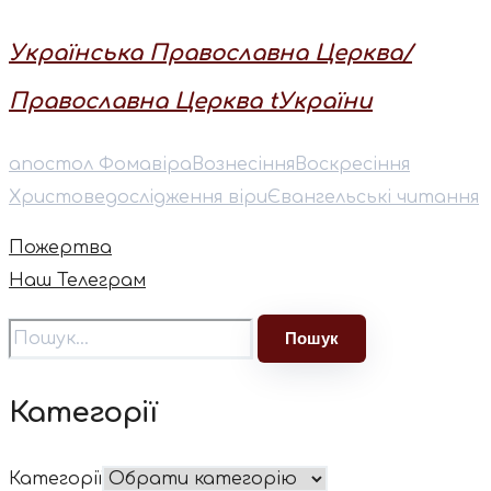
Українська Православна Церква/
Православна Церква tУкраїни
апостол Фома
віра
Вознесіння
Воскресіння
Христове
дослідження віри
Євангельські читання
Пожертва
Наш Телеграм
Категорії
Категорії