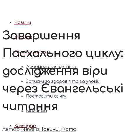
Патріарх Димитрій (Ярема)
Новини
Завершення
Молитва
Пасхального циклу:
Онлайн послуги
дослідження віри
Допомога священника
Записки за здоров’я та за упокій
через Євангельські
Поставити свічку
читання
Молитви
Календар
Автор
News
із
Новини
,
Фото