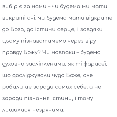
вибір є за нами – чи будемо ми мати
викриті очі, чи будемо мати відкрите
до Бога, до істини серце, і завдяки
цьому пізнаватимемо через віру
правду Божу? Чи навпаки – будемо
духовно засліпленими, як ті фарисеї,
що досліджували чудо Боже, але
робили це заради самих себе, а не
заради пізнання істини, і тому
лишилися незрячими.