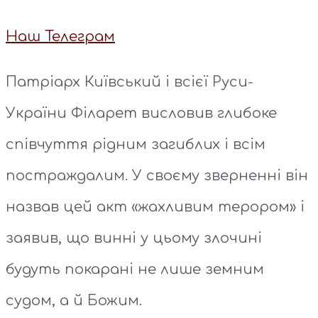
Наш Телеграм
Патріарх Київський і всієї Руси-
України Філарет висловив глибоке
співчуття рідним загиблих і всім
постраждалим. У своєму зверненні він
назвав цей акт «жахливим терором» і
заявив, що винні у цьому злочині
будуть покарані не лише земним
судом, а й Божим.