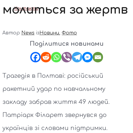
молиться за жертв
Контакти
Автор
News
із
Новини
,
Фото
Поділитися новинами
Трагедія в Полтаві: російський
ракетний удар по навчальному
закладу забрав життя 49 людей.
Патріарх Філарет звернувся до
українців зі словами підтримки.