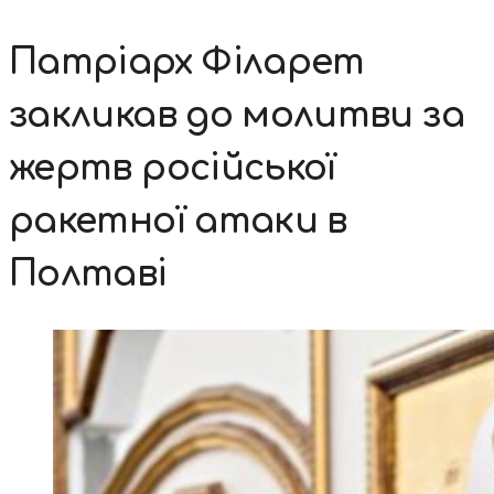
Патріарх Філарет
закликав до молитви за
жертв російської
ракетної атаки в
Полтаві