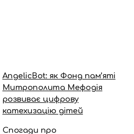
AngelicBot: як Фонд пам’яті
Митрополита Мефодія
розвиває цифрову
катехизацію дітей
Спогади про