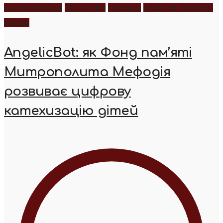
Дитяча біблія
Молитва
Новини
Новини України
Фото
AngelicBot: як Фонд пам’яті
Митрополита Мефодія
розвиває цифрову
катехизацію дітей