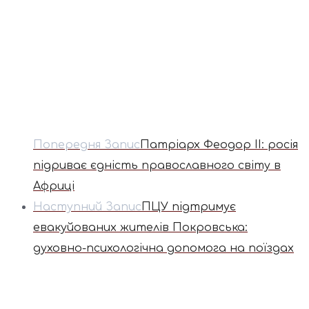
Попередня Запис
Патріарх Феодор II: росія
підриває єдність православного світу в
Африці
Наступний Запис
ПЦУ підтримує
евакуйованих жителів Покровська:
духовно-психологічна допомога на поїздах