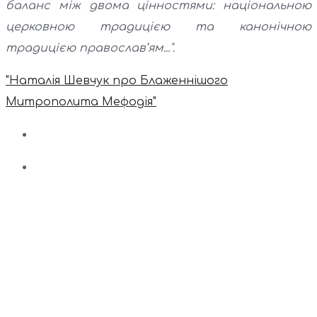
баланс між двома цінностями: національною
церковною традицією та канонічною
традицією православ’ям...".
"Наталія Шевчук про Блаженнішого
Митрополита Мефодія"