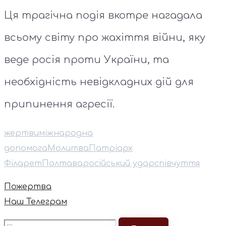
Ця трагічна подія вкотре нагадала
всьому світу про жахіття війни, яку
веде росія проти України, та
необхідність невідкладних дій для
припинення агресії.
жертви
міжнародна
допомога
Молитва
Патріарх
Філарет
Полтава
російський удар
співчуття
Пожертва
Наш Телеграм