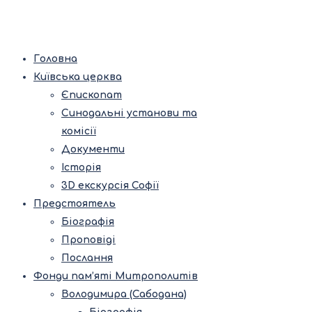
Головна
Київська церква
Єпископат
Синодальні установи та
комісії
Документи
Історія
3D екскурсія Софії
Предстоятель
Біографія
Проповіді
Послання
Фонди пам’яті Митрополитів
Володимира (Сабодана)