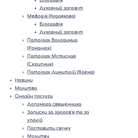
Біографія
Духовний заповіт
Мефодія (Кудрякова)
Біографія
Духовний заповіт
Патріарх Володимир
(Романюк)
Патріарх Мстислав
(Скрипник)
Патріарх Димитрій (Ярема)
Новини
Молитва
Онлайн послуги
Допомога священника
Записки за здоров’я та за
упокій
Поставити свічку
Молитви