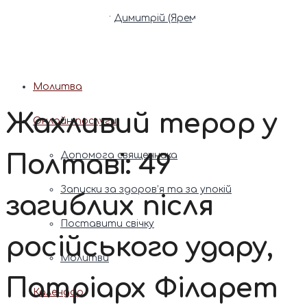
Патріарх Димитрій (Ярема)
Новини
Молитва
Жахливий терор у
Онлайн послуги
Полтаві: 49
Допомога священника
Записки за здоров’я та за упокій
загиблих після
Поставити свічку
російського удару,
Молитви
Патріарх Філарет
Календар