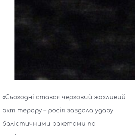
«Сьогодні стався черговий жахливий
акт терору – росія завдала удару
балістичними ракетами по