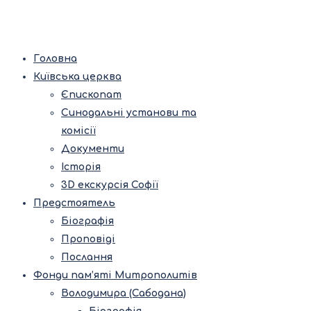
Головна
Київська церква
Єпископат
Синодальні установи та
комісії
Документи
Історія
3D екскурсія Софії
Предстоятель
Біографія
Проповіді
Послання
Фонди пам’яті Митрополитів
Володимира (Сабодана)