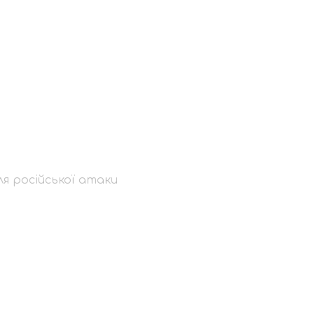
 із директором
ля російської атаки