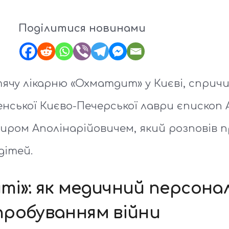
Поділитися новинами
тячу лікарню «Охматдит» у Києві, сприч
енської Києво-Печерської лаври єпископ 
ром Аполінарійовичем, який розповів пр
дітей.
иті»: як медичний персон
пробуванням війни