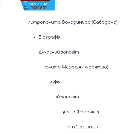
Наш Телеграм
Фонди пам’яті
Митрополита Володимира (Сабодана)
Біографія
Духовний заповіт
Митрополита Мефодія (Кудрякова)
Біографія
Духовний заповіт
Патріарх Володимир (Романюк)
Патріарх Мстислав (Скрипник)