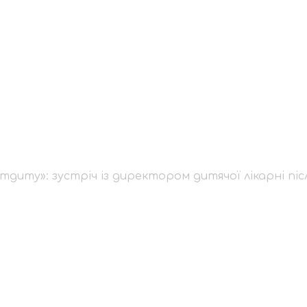
Охматдиту»: зустріч
я російської атаки
диту»: зустріч із директором дитячої лікарні піс