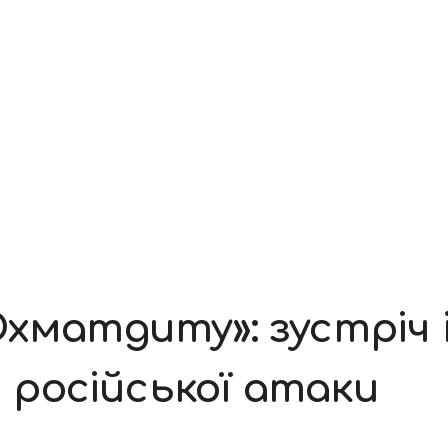
Охматдиту»: зустріч
я російської атаки