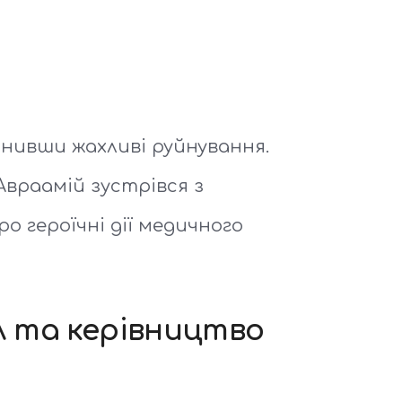
инивши жахливі руйнування.
Авраамій зустрівся з
о героїчні дії медичного
ал та керівництво