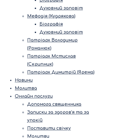
Біографія
Духовний заповіт
Мефодія (Кудрякова)
Біографія
Духовний заповіт
Патріарх Володимир
(Романюк)
Патріарх Мстислав
(Скрипник)
Патріарх Димитрій (Ярема)
Новини
Молитва
Онлайн послуги
Допомога священника
Записки за здоров’я та за
упокій
Поставити свічку
Молитви