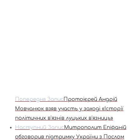
Попередня Запис
Протоієрей Андрій
Мовчанюк взяв участь у заході «Історії
політичних в’язнів луцьких в’язниць»
Наступний Запис
Митрополит Епіфаній
обговорив підтримку України з Послом