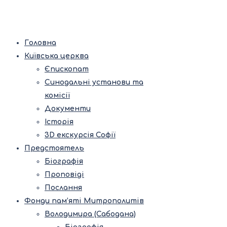
Головна
Київська церква
Єпископат
Синодальні установи та
комісії
Документи
Історія
3D екскурсія Софії
Предстоятель
Біографія
Проповіді
Послання
Фонди пам’яті Митрополитів
Володимира (Сабодана)