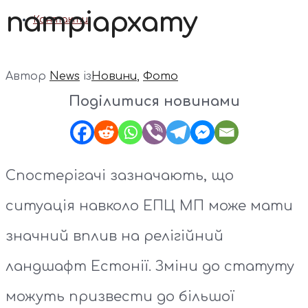
патріархату
Контакти
Автор
News
із
Новини
,
Фото
Поділитися новинами
Спостерігачі зазначають, що
ситуація навколо ЕПЦ МП може мати
значний вплив на релігійний
ландшафт Естонії. Зміни до статуту
можуть призвести до більшої