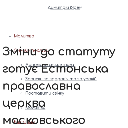
Патріарх Димитрій (Ярема)
Новини
Молитва
Зміни до статуту
Онлайн послуги
готує Естонська
Допомога священника
Записки за здоров’я та за упокій
православна
Поставити свічку
церква
Молитви
московського
Календар