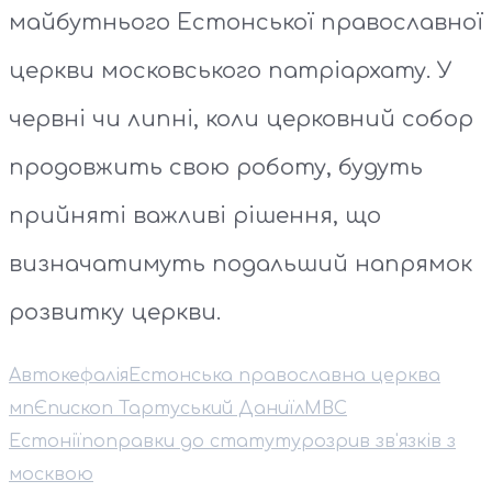
майбутнього Естонської православної
церкви московського патріархату. У
червні чи липні, коли церковний собор
продовжить свою роботу, будуть
прийняті важливі рішення, що
визначатимуть подальший напрямок
розвитку церкви.
Автокефалія
Естонська православна церква
мп
Єпископ Тартуський Даниїл
МВС
Естонії
поправки до статуту
розрив зв'язків з
москвою