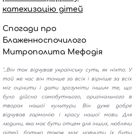
катехизацію дітей
Спогади про
Блаженноспочилого
Митрополита Мефодія
"...Він так відчував українську суть, як ніхто. У
той же час він тонше за всіх і вірніше за всіх
міг оцінити і дати зрозуміти іншим те, що
було дійсно самобутнього, оригінального в
творах нашої культури. Він дуже добре
відчував гармонію і красу нашої мови. Для
людини, яка має бути отцем для інших, люблячи
дітей, батько також має навчити їх бути