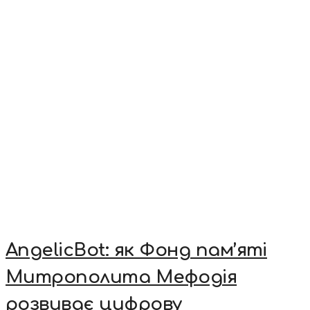
AngelicBot: як Фонд пам’яті
Митрополита Мефодія
розвиває цифрову