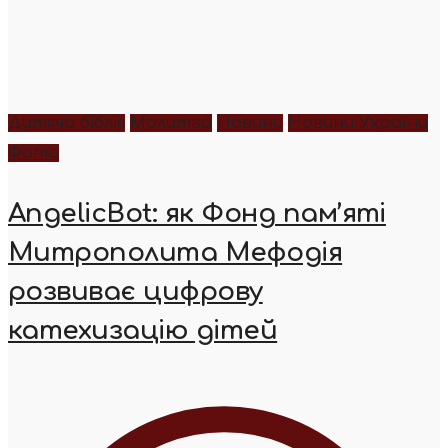
Дитяча біблія
Молитва
Новини
Новини України
Фото
AngelicBot: як Фонд пам’яті
Митрополита Мефодія
розвиває цифрову
катехизацію дітей