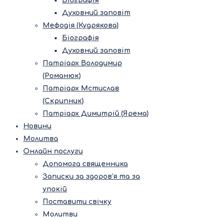
Біографія
Духовний заповіт
Мефодія (Кудрякова)
Біографія
Духовний заповіт
Патріарх Володимир
(Романюк)
Патріарх Мстислав
(Скрипник)
Патріарх Димитрій (Ярема)
Новини
Молитва
Онлайн послуги
Допомога священника
Записки за здоров’я та за
упокій
Поставити свічку
Молитви