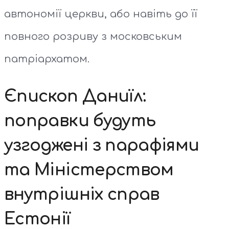
автономії церкви, або навіть до її
повного розриву з московським
патріархатом.
Єпископ Даниїл:
поправки будуть
узгоджені з парафіями
та Міністерством
внутрішніх справ
Естонії