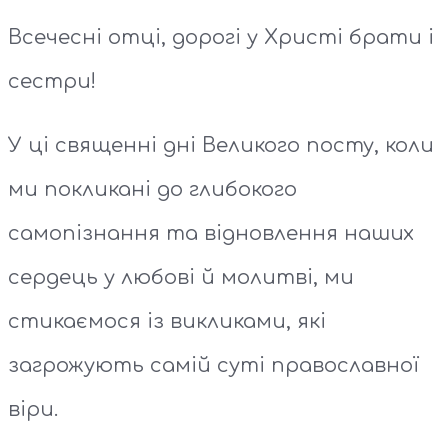
Всечесні отці, дорогі у Христі брати і
сестри!
У ці священні дні Великого посту, коли
ми покликані до глибокого
самопізнання та відновлення наших
сердець у любові й молитві, ми
стикаємося із викликами, які
загрожують самій суті православної
віри.