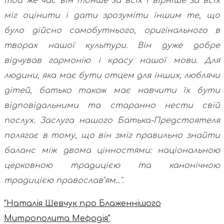
той же час він тонше за всіх і вірніше за всіх
міг оцінити і дати зрозуміти іншим те, що
було дійсно самобутнього, оригінального в
творах нашої культури. Він дуже добре
відчував гармонію і красу нашої мови. Для
людини, яка має бути отцем для інших, люблячи
дітей, батько також має навчити їх бути
відповідальними та старанно нести свій
послух. Заслуга нашого Батька-Предстоятеля
полягає в тому, що він зміг правильно знайти
баланс між двома цінностями: національною
церковною традицією та канонічною
традицією православ’ям...".
"Наталія Шевчук про Блаженнішого
Митрополита Мефодія"