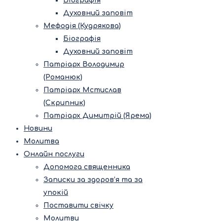
Біографія
Духовний заповіт
Мефодія (Кудрякова)
Біографія
Духовний заповіт
Патріарх Володимир
(Романюк)
Патріарх Мстислав
(Скрипник)
Патріарх Димитрій (Ярема)
Новини
Молитва
Онлайн послуги
Допомога священника
Записки за здоров’я та за
упокій
Поставити свічку
Молитви