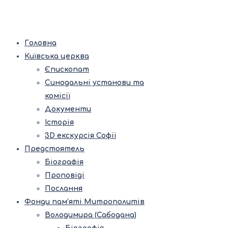
Головна
Київська церква
Єпископат
Синодальні установи та
комісії
Документи
Історія
3D екскурсія Софії
Предстоятель
Біографія
Проповіді
Послання
Фонди пам’яті Митрополитів
Володимира (Сабодана)