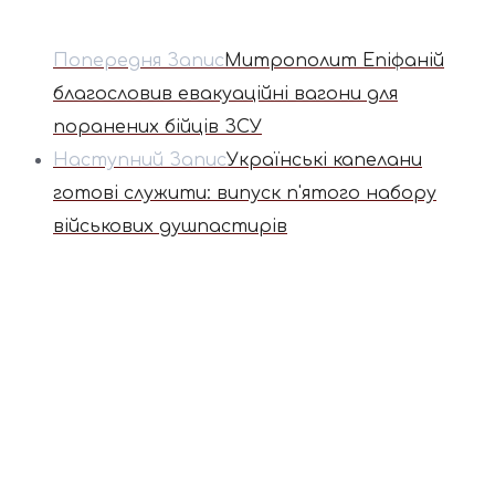
Попередня Запис
Митрополит Епіфаній
благословив евакуаційні вагони для
поранених бійців ЗСУ
Наступний Запис
Українські капелани
готові служити: випуск п'ятого набору
військових душпастирів