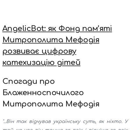
AngelicBot: як Фонд пам’яті
Митрополита Мефодія
розвиває цифрову
катехизацію дітей
Спогади про
Блаженноспочилого
Митрополита Мефодія
"...Він так відчував українську суть, як ніхто. У