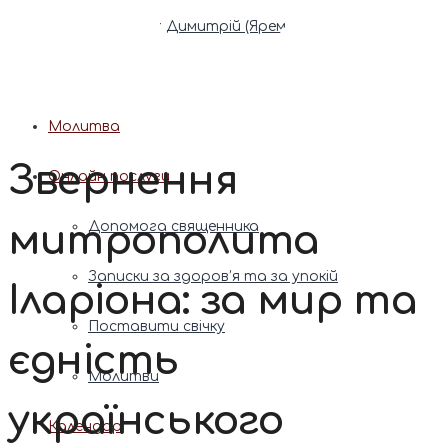
Патріарх Димитрій (Ярема)
Новини
Молитва
Звернення
Онлайн послуги
митрополита
Допомога священника
Записки за здоров’я та за упокій
Іларіона: за мир та
Поставити свічку
єдність
Молитви
українського
Календар