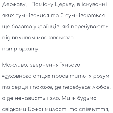
Державу, і Помісну Церкву, в існуванні
яких сумнівалися та й сумніваються
ще багато українців, які перебувають
під впливом московського
патріархату.
Можливо, звернення їхнього
«духовного отця» просвітить їх розум
та серця і покаже, де перебуває любов,
а де ненависть і зло. Ми ж будьмо
свідками Божої милості та співчуття,