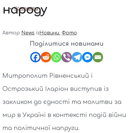
народу
Контакти
Автор
News
із
Новини
,
Фото
Поділитися новинами
Митрополит Рівненський і
Острозький Іларіон виступив із
закликом до єдності та молитви за
мир в Україні в контексті подій війни
та політичної напруги.