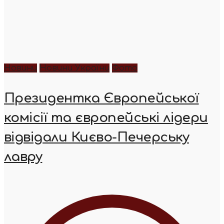
Новини
Новини України
Фото
Президентка Європейської
комісії та європейські лідери
відвідали Києво-Печерську
лавру