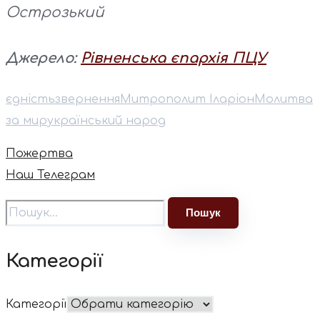
Острозький
Джерело:
Рівненська єпархія ПЦУ
єдність
звернення
Митрополит Іларіон
Молитва
за мир
український народ
Пожертва
Наш Телеграм
Категорії
Категорії