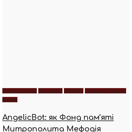
Дитяча біблія
Молитва
Новини
Новини України
Фото
AngelicBot: як Фонд пам’яті
Митрополита Мефодія