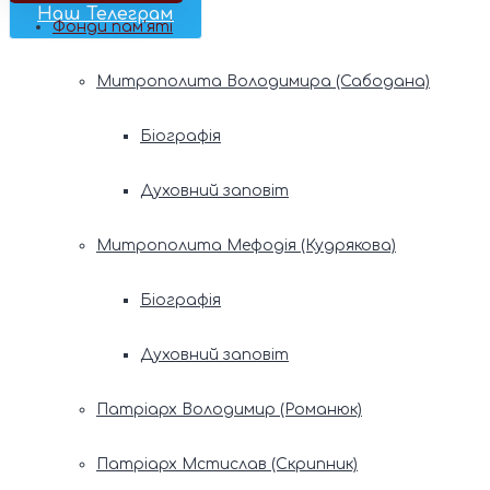
Наш Телеграм
Фонди пам’яті
Митрополита Володимира (Сабодана)
Біографія
Духовний заповіт
Митрополита Мефодія (Кудрякова)
Біографія
Духовний заповіт
Патріарх Володимир (Романюк)
Патріарх Мстислав (Скрипник)