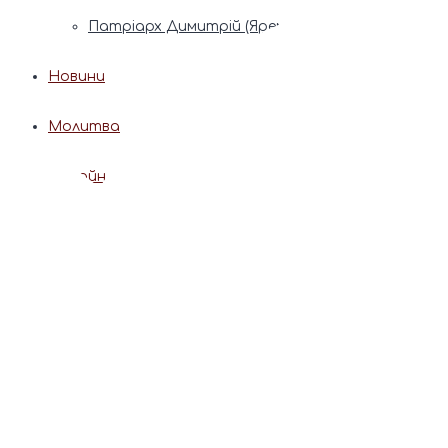
Патріарх Димитрій (Ярема)
Новини
Молитва
Онлайн послуги
Допомога священника
Записки за здоров’я та за упокій
Поставити свічку
Молитви
Календар