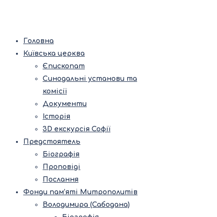
Головна
Київська церква
Єпископат
Синодальні установи та
комісії
Документи
Історія
3D екскурсія Софії
Предстоятель
Біографія
Проповіді
Послання
Фонди пам’яті Митрополитів
Володимира (Сабодана)