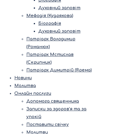
Біографія
Духовний заповіт
Мефодія (Кудрякова)
Біографія
Духовний заповіт
Патріарх Володимир
(Романюк)
Патріарх Мстислав
(Скрипник)
Патріарх Димитрій (Ярема)
Новини
Молитва
Онлайн послуги
Допомога священника
Записки за здоров’я та за
упокій
Поставити свічку
Молитви