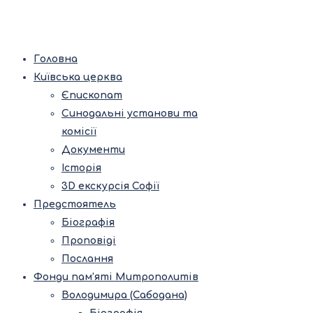
Головна
Київська церква
Єпископат
Синодальні установи та
комісії
Документи
Історія
3D екскурсія Софії
Предстоятель
Біографія
Проповіді
Послання
Фонди пам’яті Митрополитів
Володимира (Сабодана)