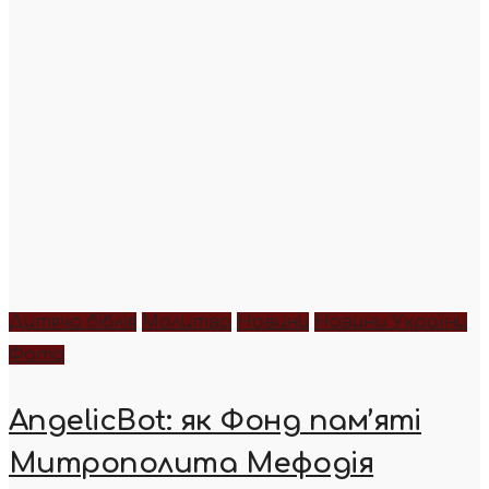
Дитяча біблія
Молитва
Новини
Новини України
Фото
AngelicBot: як Фонд пам’яті
Митрополита Мефодія