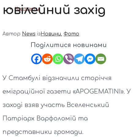
ювілейний захід
Контакти
Автор
News
із
Новини
,
Фото
Поділитися новинами
У Стамбулі відзначили сторіччя
еміграційної газети «APOGEMATINI». У
заході взяв участь Вселенський
Патріарх Варфоломій та
представники громади.