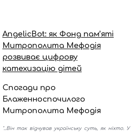
AngelicBot: як Фонд пам’яті
Митрополита Мефодія
розвиває цифрову
катехизацію дітей
Спогади про
Блаженноспочилого
Митрополита Мефодія
"...Він так відчував українську суть, як ніхто. У