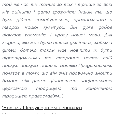
той же час він тонше за всіх і вірніше за всіх
міг оцінити і дати зрозуміти іншим те, що
було дійсно самобутнього, оригінального в
творах нашої культури. Він дуже добре
відчував гармонію і красу нашої мови. Для
людини, яка має бути отцем для інших, люблячи
дітей, батько також має навчити їх бути
відповідальними та старанно нести свій
послух. Заслуга нашого Батька-Предстоятеля
полягає в тому, що він зміг правильно знайти
баланс між двома цінностями: національною
церковною традицією та канонічною
традицією православ’ям...".
"Наталія Шевчук про Блаженнішого