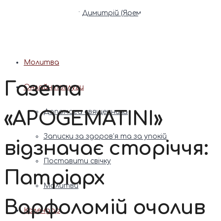
Патріарх Димитрій (Ярема)
Новини
Молитва
Газета
Онлайн послуги
«APOGEMATINI»
Допомога священника
Записки за здоров’я та за упокій
відзначає сторіччя:
Поставити свічку
Патріарх
Молитви
Варфоломій очолив
Календар