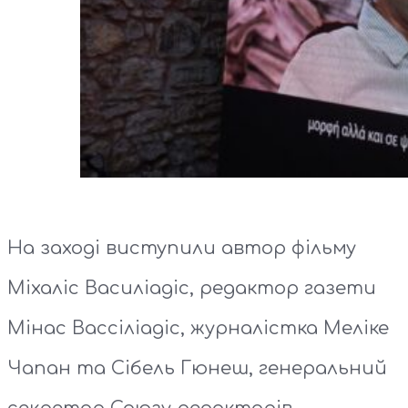
На заході виступили автор фільму
Міхаліс Василіадіс, редактор газети
Мінас Вассіліадіс, журналістка Меліке
Чапан та Сібель Гюнеш, генеральний