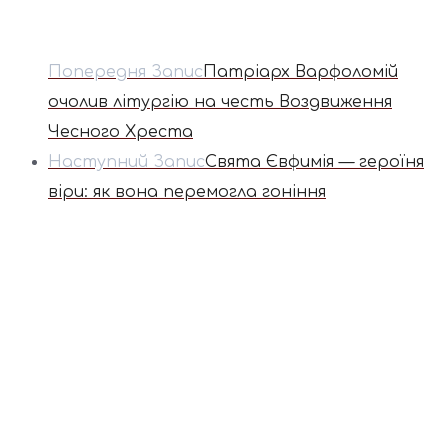
Попередня Запис
Патріарх Варфоломій
очолив літургію на честь Воздвиження
Чесного Хреста
Наступний Запис
Свята Євфимія — героїня
віри: як вона перемогла гоніння