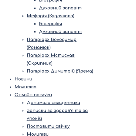
Біографія
Духовний заповіт
Мефодія (Кудрякова)
Біографія
Духовний заповіт
Патріарх Володимир
(Романюк)
Патріарх Мстислав
(Скрипник)
Патріарх Димитрій (Ярема)
Новини
Молитва
Онлайн послуги
Допомога священника
Записки за здоров’я та за
упокій
Поставити свічку
Молитви