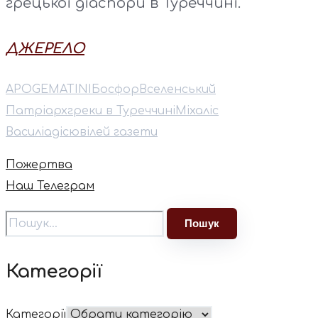
грецької діаспори в Туреччині.
ДЖЕРЕЛО
APOGEMATINI
Босфор
Вселенський
Патріарх
греки в Туреччині
Міхаліс
Василіадіс
ювілей газети
Пожертва
Наш Телеграм
Категорії
Категорії