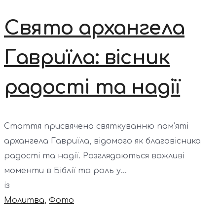
Свято архангела
Гавриїла: вісник
радості та надії
Стаття присвячена святкуванню пам’яті
архангела Гавриїла, відомого як благовісника
радості та надії. Розглядаються важливі
моменти в Біблії та роль у...
із
Молитва
,
Фото