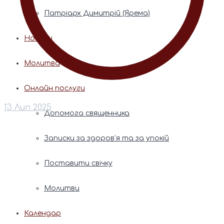
Патріарх Димитрій (Ярема)
Новини
Молитва
Онлайн послуги
13 Лип 2025
Допомога священника
Записки за здоров’я та за упокій
Поставити свічку
Молитви
Календар