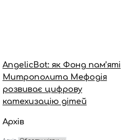
AngelicBot: як Фонд пам’яті
Митрополита Мефодія
розвиває цифрову
катехизацію дітей
Архів