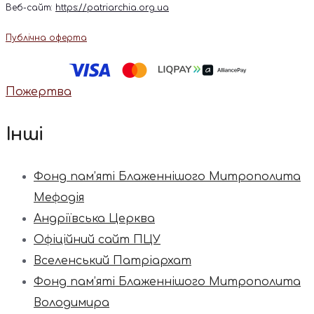
Веб-сайт:
https://patriarchia.org.ua
Публічна оферта
Пожертва
Інші
Фонд пам’яті Блаженнішого Митрополита
Мефодія
Андріївська Церква
Офіційний сайт ПЦУ
Вселенський Патріархат
Фонд пам’яті Блаженнішого Митрополита
Володимира