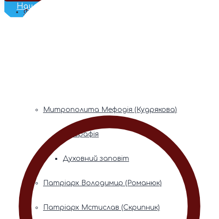
Наш Телеграм
Фонди пам’яті
Митрополита Володимира (Сабодана)
Біографія
Духовний заповіт
Митрополита Мефодія (Кудрякова)
Біографія
Духовний заповіт
Патріарх Володимир (Романюк)
Патріарх Мстислав (Скрипник)