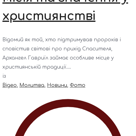
християнстві
Відомий як той, хто підтримував пророків і
сповістив світові про прихід Спасителя,
Архангел Гавриїл займає особливе місце у
християнській традиції....
із
Відео
,
Молитва
,
Новини
,
Фото