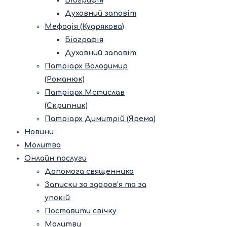
Біографія
Духовний заповіт
Мефодія (Кудрякова)
Біографія
Духовний заповіт
Патріарх Володимир
(Романюк)
Патріарх Мстислав
(Скрипник)
Патріарх Димитрій (Ярема)
Новини
Молитва
Онлайн послуги
Допомога священника
Записки за здоров’я та за
упокій
Поставити свічку
Молитви