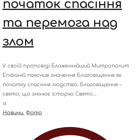
початок спасіння
та перемога над
злом
У своїй проповіді Блаженнійший Митрополит
Епіфаній пояснив значення Благовіщення як
початку спасіння людства. Благовіщення –
свято, що змінює історію Свято...
із
Новини
,
Фото