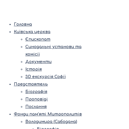
Головна
Київська церква
Єпископат
Синодальні установи та
комісії
Документи
Історія
3D екскурсія Софії
Предстоятель
Біографія
Проповіді
Послання
Фонди пам’яті Митрополитів
Володимира (Сабодана)