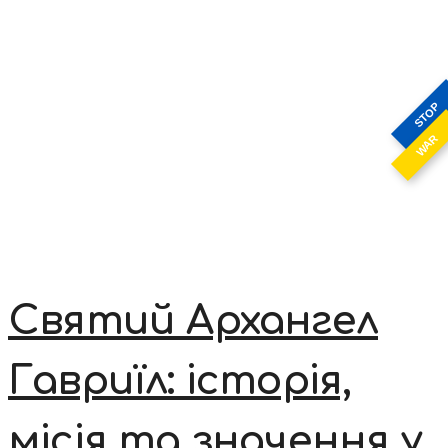
STOP
WAR
Святий Архангел
Гавриїл: історія,
місія та значення у