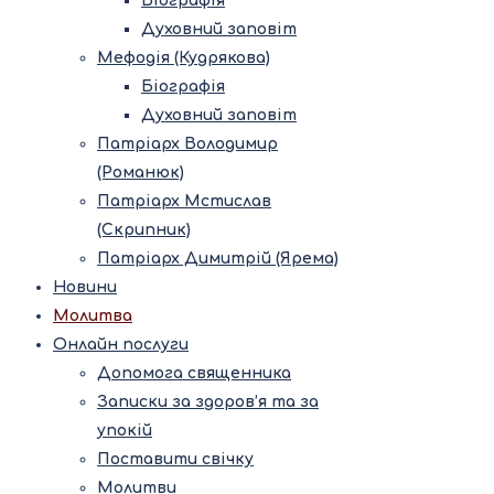
Біографія
Духовний заповіт
Мефодія (Кудрякова)
Біографія
Духовний заповіт
Патріарх Володимир
(Романюк)
Патріарх Мстислав
(Скрипник)
Патріарх Димитрій (Ярема)
Новини
Молитва
Онлайн послуги
Допомога священника
Записки за здоров’я та за
упокій
Поставити свічку
Молитви