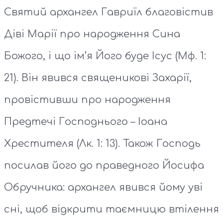
Святий архангел Гавриїл благовістив
Діві Марії про народження Сина
Божого, і що ім’я Його буде Ісус (Мф. 1:
21). Він явився священикові Захарії,
провістивши про народження
Предтечі Господнього – Іоана
Хрестителя (Лк. 1: 13). Також Господь
посилав його до праведного Йосифа
Обручника: архангел явився йому уві
сні, щоб відкрити таємницю втілення