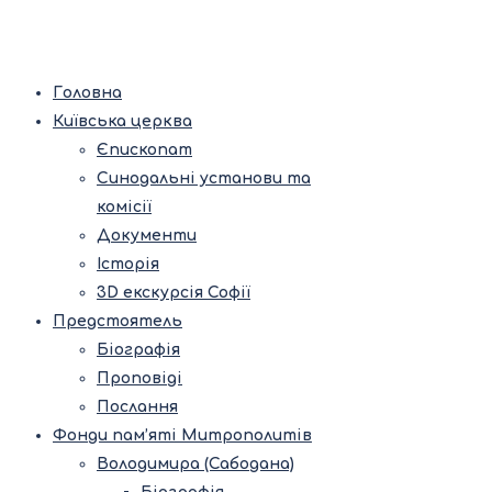
Головна
Київська церква
Єпископат
Синодальні установи та
комісії
Документи
Історія
3D екскурсія Софії
Предстоятель
Біографія
Проповіді
Послання
Фонди пам’яті Митрополитів
Володимира (Сабодана)