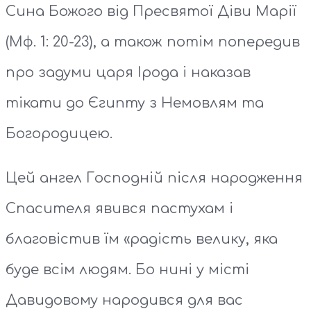
Сина Божого від Пресвятої Діви Марії
(Мф. 1: 20-23), а також потім попередив
про задуми царя Ірода і наказав
тікати до Єгипту з Немовлям та
Богородицею.
Цей ангел Господній після народження
Спасителя явився пастухам і
благовістив їм «радість велику, яка
буде всім людям. Бо нині у місті
Давидовому народився для вас