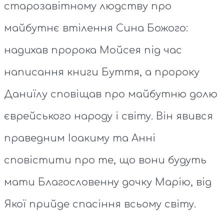
старозавітному людству про
майбутнє втілення Сина Божого:
надихав пророка Мойсея під час
написання книги Буття, а пророку
Даниїлу сповіщав про майбутню долю
єврейського народу і світу. Він явився
праведним Іоакиму та Анні
сповістити про те, що вони будуть
мати Благословенну дочку Марію, від
Якої прийде спасіння всьому світу.