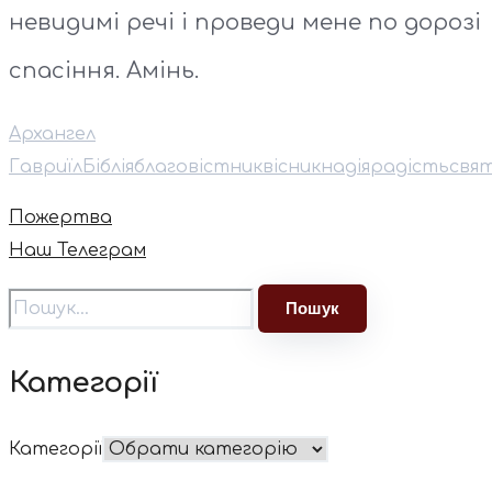
невидимі речі і проведи мене по дорозі
спасіння. Амінь.
Архангел
Гавриїл
Біблія
благовістник
вісник
надія
радість
свя
Пожертва
Наш Телеграм
Категорії
Категорії