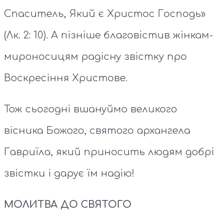
Спаситель, Який є Христос Господь»
(Лк. 2: 10). А пізніше благовістив жінкам-
мироносицям радісну звістку про
Воскресіння Христове.
Тож сьогодні вшануймо великого
вісника Божого, святого архангела
Гавриїла, який приносить людям добрі
звістки і дарує їм надію!
МОЛИТВА ДО СВЯТОГО