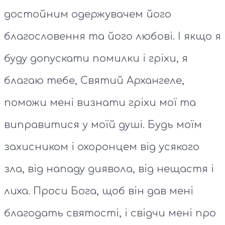
достойним одержувачем його
благословення та його любові. І якщо я
буду допускати помилки і гріхи, я
благаю тебе, Святий Архангеле,
поможи мені визнати гріхи мої та
виправитися у моїй душі. Будь моїм
захисником і охоронцем від усякого
зла, від нападу диявола, від нещастя і
лиха. Проси Бога, щоб він дав мені
благодать святості, і свідчи мені про