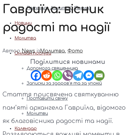
Гавриїла: вісник
Патріарх Димитрій (Ярема)
радості та надії
Новини
Молитва
Автор
News
із
Молитва
,
Фото
Онлайн послуги
Поділитися новинами
Допомога священника
Записки за здоров’я та за упокій
Стаття присвячена святкуванню
Поставити свічку
пам’яті архангела Гавриїла, відомого
Молитви
як благовісника радості та надії.
Календар
Розглядаються важливі моменти в