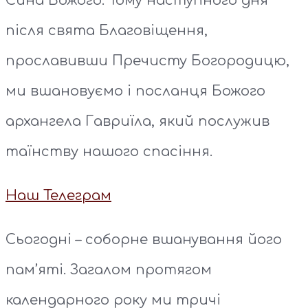
Сина Божого. Тому наступного дня
після свята Благовіщення,
прославивши Пречисту Богородицю,
ми вшановуємо і посланця Божого
архангела Гавриїла, який послужив
таїнству нашого спасіння.
Наш Телеграм
Сьогодні – соборне вшанування його
пам’яті. Загалом протягом
календарного року ми тричі