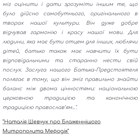
міг оцінити і дати зрозуміти іншим те, що
було дійсно самобутнього, оригінального в
творах нашої культури. Він дуже добре
відчував гармонію і красу нашої мови. Для
людини, яка має бути отцем для інших, люблячи
дітей, батько також має навчити їх бути
відповідальними та старанно нести свій
послух. Заслуга нашого Батька-Предстоятеля
полягає в тому, що він зміг правильно знайти
баланс між двома цінностями: національною
церковною традицією та канонічною
традицією православ’ям...".
"Наталія Шевчук про Блаженнішого
Митрополита Мефодія"