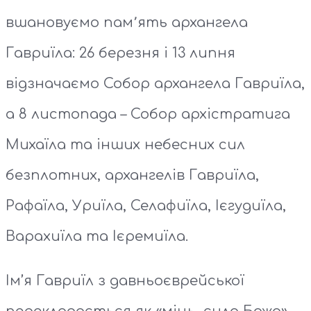
вшановуємо пам՚ять архангела
Гавриїла: 26 березня і 13 липня
відзначаємо Собор архангела Гавриїла,
а 8 листопада – Собор архістратига
Михаїла та інших небесних сил
безплотних, архангелів Гавриїла,
Рафаїла, Уриїла, Селафиїла, Ієгудиїла,
Варахиїла та Ієремиїла.
Ім’я Гавриїл з давньоєврейської