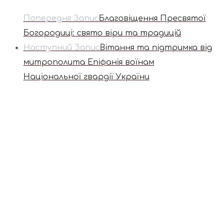
Попередня Запис
Благовіщення Пресвятої
Богородиці: свято віри та традицій
Наступний Запис
Вітання та підтримка від
митрополита Епіфанія воїнам
Національної гвардії України