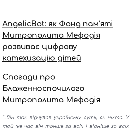
AngelicBot: як Фонд пам’яті
Митрополита Мефодія
розвиває цифрову
катехизацію дітей
Спогади про
Блаженноспочилого
Митрополита Мефодія
"...Він так відчував українську суть, як ніхто. У
той же час він тонше за всіх і вірніше за всіх