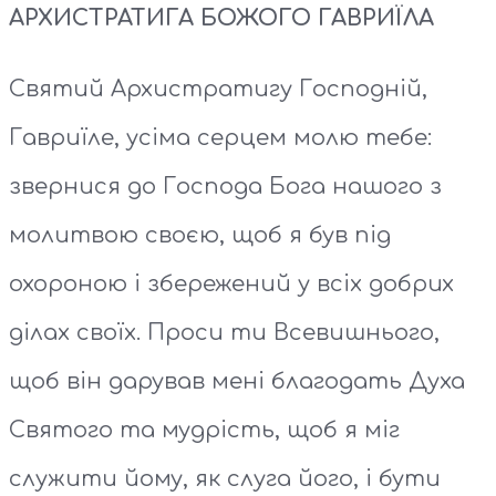
АРХИСТРАТИГА БОЖОГО ГАВРИЇЛА
Святий Архистратигу Господній,
Гавриїле, усіма серцем молю тебе:
звернися до Господа Бога нашого з
молитвою своєю, щоб я був під
охороною і збережений у всіх добрих
ділах своїх. Проси ти Всевишнього,
щоб він дарував мені благодать Духа
Святого та мудрість, щоб я міг
служити йому, як слуга його, і бути