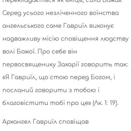
перекладається як «міць, сила Божа».
Серед усього незліченного воїнства
ангельського саме Гавриїл виконує
надважливу місію сповіщення людству
волі Божої. Про себе він
первосвященику Захарії говорить так:
«Я Гавриїл, що стою перед Богом, і
посланий говорити з тобою і
благовістити тобі про це» (Лк. 1: 19).
Архангел Гавриїл сповіщав