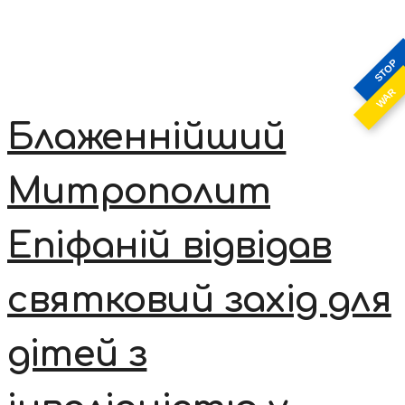
STOP
WAR
Блаженнійший
Митрополит
Епіфаній відвідав
святковий захід для
дітей з