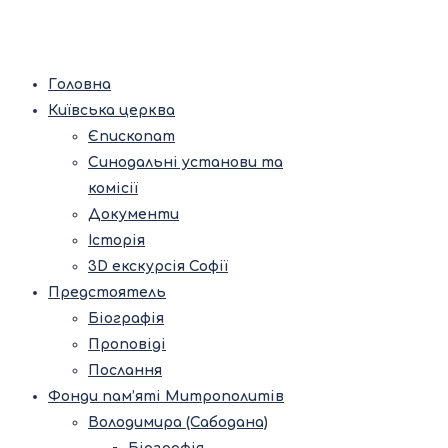
Головна
Київська церква
Єпископат
Синодальні установи та
комісії
Документи
Історія
3D екскурсія Софії
Предстоятель
Біографія
Проповіді
Послання
Фонди пам’яті Митрополитів
Володимира (Сабодана)