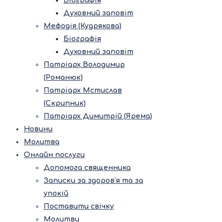
Біографія
Духовний заповіт
Мефодія (Кудрякова)
Біографія
Духовний заповіт
Патріарх Володимир
(Романюк)
Патріарх Мстислав
(Скрипник)
Патріарх Димитрій (Ярема)
Новини
Молитва
Онлайн послуги
Допомога священника
Записки за здоров’я та за
упокій
Поставити свічку
Молитви