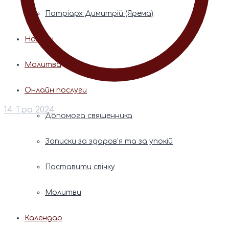
Патріарх Димитрій (Ярема)
Новини
Молитва
Онлайн послуги
14 Тра 2024
Допомога священника
Записки за здоров’я та за упокій
Поставити свічку
Молитви
Календар