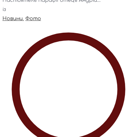
Настоятель парафії отець Андрій...
із
Новини
,
Фото