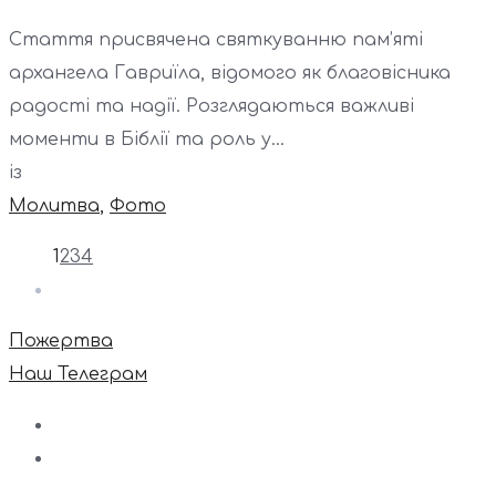
Стаття присвячена святкуванню пам’яті
архангела Гавриїла, відомого як благовісника
радості та надії. Розглядаються важливі
моменти в Біблії та роль у...
із
Молитва
,
Фото
1
2
3
4
Пожертва
Наш Телеграм