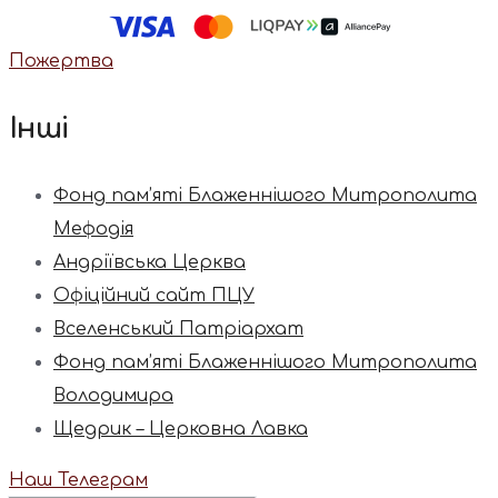
Пожертва
Інші
Фонд пам’яті Блаженнішого Митрополита
Мефодія
Андріївська Церква
Офіційний сайт ПЦУ
Вселенський Патріархат
Фонд пам’яті Блаженнішого Митрополита
Володимира
Щедрик – Церковна Лавка
Наш Телеграм