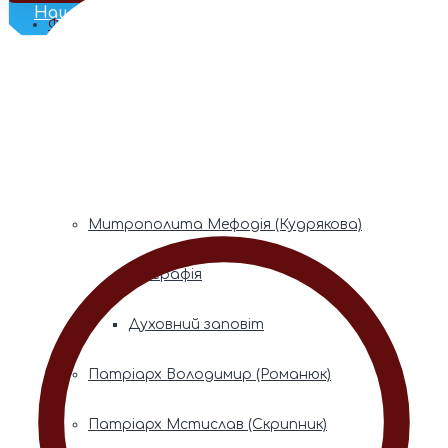
Наш Телеграм
Фонди пам’яті
Митрополита Володимира (Сабодана)
Біографія
Духовний заповіт
Митрополита Мефодія (Кудрякова)
Біографія
Духовний заповіт
Патріарх Володимир (Романюк)
Патріарх Мстислав (Скрипник)