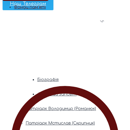
Наш Телеграм
Фонди пам’яті
Митрополита Володимира (Сабодана)
Біографія
Духовний заповіт
Митрополита Мефодія (Кудрякова)
Біографія
Духовний заповіт
Патріарх Володимир (Романюк)
Патріарх Мстислав (Скрипник)