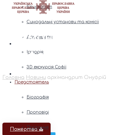
Єпископат
Синодальні установи та комісії
архімандрит
Документи
Онуфрій
Історія
3D екскурсія Софії
Головна
Новини
архімандрит Онуфрій
Предстоятель
Біографія
Проповіді
Послання
Пожертва ⛪️