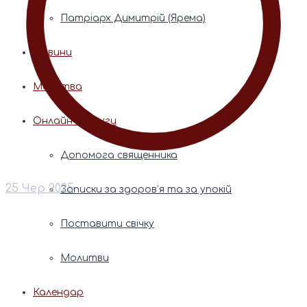
Патріарх Димитрій (Ярема)
Новини
Молитва
Онлайн послуги
Допомога священника
25 Чер 2025
Записки за здоров’я та за упокій
Поставити свічку
Молитви
Календар