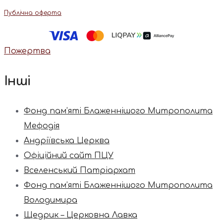
Публічна оферта
Пожертва
Інші
Фонд пам’яті Блаженнішого Митрополита
Мефодія
Андріївська Церква
Офіційний сайт ПЦУ
Вселенський Патріархат
Фонд пам’яті Блаженнішого Митрополита
Володимира
Щедрик – Церковна Лавка