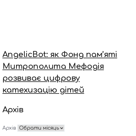
AngelicBot: як Фонд пам’яті
Митрополита Мефодія
розвиває цифрову
катехизацію дітей
Архів
Архів