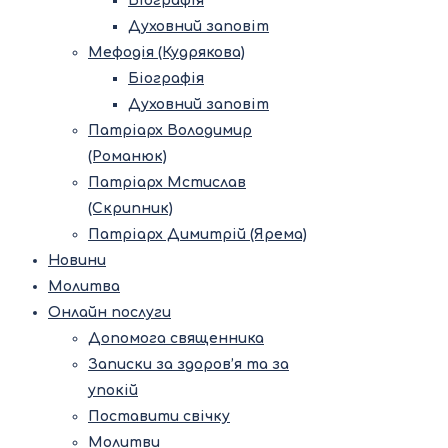
Біографія
Духовний заповіт
Мефодія (Кудрякова)
Біографія
Духовний заповіт
Патріарх Володимир
(Романюк)
Патріарх Мстислав
(Скрипник)
Патріарх Димитрій (Ярема)
Новини
Молитва
Онлайн послуги
Допомога священника
Записки за здоров’я та за
упокій
Поставити свічку
Молитви