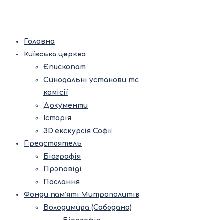
Головна
Київська церква
Єпископат
Синодальні установи та
комісії
Документи
Історія
3D екскурсія Софії
Предстоятель
Біографія
Проповіді
Послання
Фонди пам’яті Митрополитів
Володимира (Сабодана)