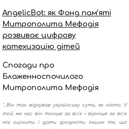
AngelicBot: як Фонд пам’яті
Митрополита Мефодія
розвиває цифрову
катехизацію дітей
Спогади про
Блаженноспочилого
Митрополита Мефодія
"...Він так відчував українську суть, як ніхто. У
той же час він тонше за всіх і вірніше за всіх
міг оцінити і дати зрозуміти іншим те, що