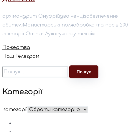
архімандрит Онуфрій
два ченці
забезпечення
обителі
Монастирські поля
обробка та посів 200
гектарів
Отець Лука
сучасну техніка
Пожертва
Наш Телеграм
Категорії
Категорії