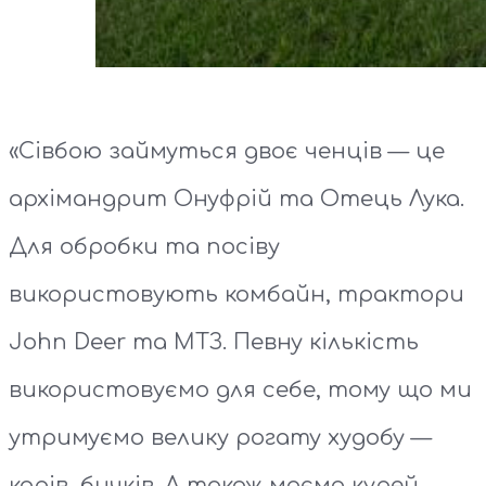
«Сівбою займуться двоє ченців — це
архімандрит Онуфрій та Отець Лука.
Для обробки та посіву
використовують комбайн, трактори
John Deer та МТЗ. Певну кількість
використовуємо для себе, тому що ми
утримуємо велику рогату худобу —
корів, бичків. А також маємо курей,