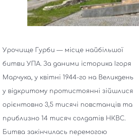
Урочище Гурби — місце найбільшої
битви УПА. За даними історика Ігоря
Марчука, у квітні 1944-го на Великдень
у відкритому протистоянні зійшлися
орієнтовно 3,5 тисячі повстанців та
приблизно 14 тисяч солдатів НКВС.
Битва закінчилась перемогою