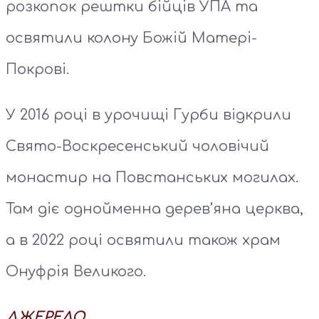
розкопок рештки бійців УПА та
освятили колону Божій Матері-
Покрові.
У 2016 році в урочищі Гурби відкрили
Свято-Воскресенський чоловічий
монастир на Повстанських могилах.
Там діє однойменна дерев’яна церква,
а в 2022 році освятили також храм
Онуфрія Великого.
ДЖЕРЕЛО