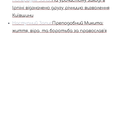
Попередня Запис
На урочистому заході в
Ірпіні відзначено другу річницю визволення
Київщини
Наступний Запис
Преподобний Микита:
життя, віра, та боротьба за православ'я