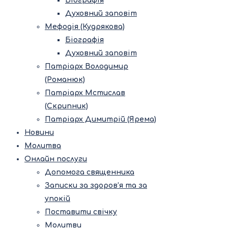
Біографія
Духовний заповіт
Мефодія (Кудрякова)
Біографія
Духовний заповіт
Патріарх Володимир
(Романюк)
Патріарх Мстислав
(Скрипник)
Патріарх Димитрій (Ярема)
Новини
Молитва
Онлайн послуги
Допомога священника
Записки за здоров’я та за
упокій
Поставити свічку
Молитви