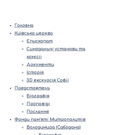
Головна
Київська церква
Єпископат
Синодальні установи та
комісії
Документи
Історія
3D екскурсія Софії
Предстоятель
Біографія
Проповіді
Послання
Фонди пам’яті Митрополитів
Володимира (Сабодана)