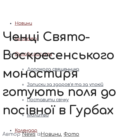
Патріарх Димитрій (Ярема)
Новини
Ченці Свято-
Молитва
Воскресенського
Онлайн послуги
монастиря
Допомога священника
Записки за здоров’я та за упокій
готують поля до
Поставити свічку
посівної в Гурбах
Молитви
Календар
Автор
News
із
Новини
,
Фото