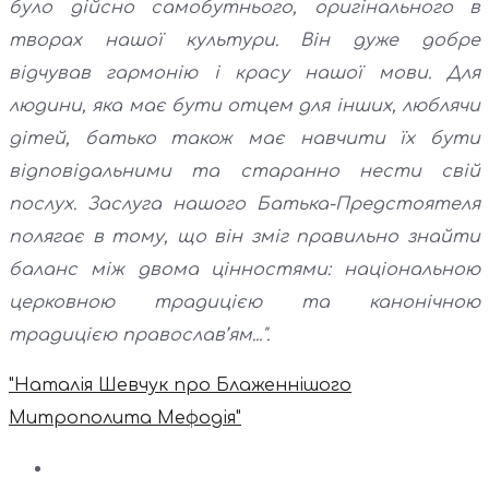
було дійсно самобутнього, оригінального в
творах нашої культури. Він дуже добре
відчував гармонію і красу нашої мови. Для
людини, яка має бути отцем для інших, люблячи
дітей, батько також має навчити їх бути
відповідальними та старанно нести свій
послух. Заслуга нашого Батька-Предстоятеля
полягає в тому, що він зміг правильно знайти
баланс між двома цінностями: національною
церковною традицією та канонічною
традицією православ’ям...".
"Наталія Шевчук про Блаженнішого
Митрополита Мефодія"