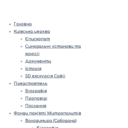
Головна
Київська церква
Єпископат
Синодальні установи та
комісії
Документи
Історія
3D екскурсія Софії
Предстоятель
Біографія
Проповіді
Послання
Фонди пам’яті Митрополитів
Володимира (Сабодана)