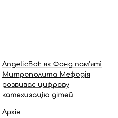
AngelicBot: як Фонд пам’яті
Митрополита Мефодія
розвиває цифрову
катехизацію дітей
Архів