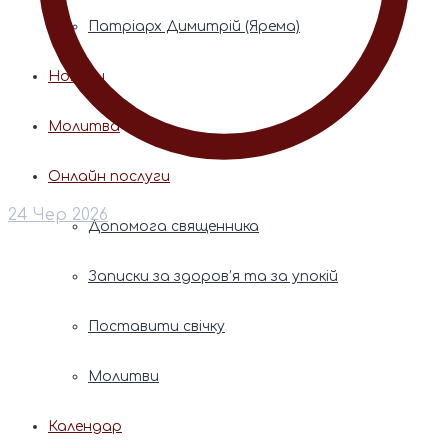
Патріарх Димитрій (Ярема)
Новини
Молитва
Онлайн послуги
24 Чер 2026
Допомога священника
Записки за здоров’я та за упокій
Поставити свічку
Молитви
Календар