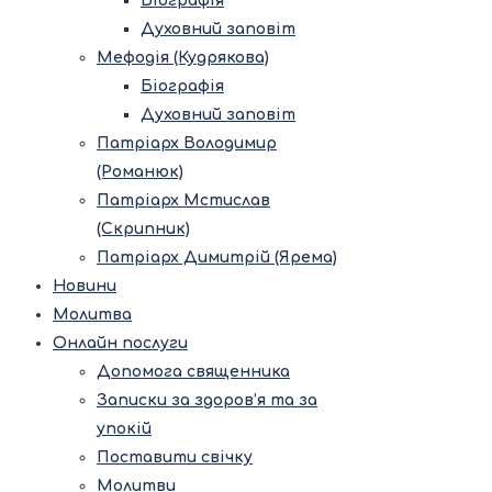
Біографія
Духовний заповіт
Мефодія (Кудрякова)
Біографія
Духовний заповіт
Патріарх Володимир
(Романюк)
Патріарх Мстислав
(Скрипник)
Патріарх Димитрій (Ярема)
Новини
Молитва
Онлайн послуги
Допомога священника
Записки за здоров’я та за
упокій
Поставити свічку
Молитви