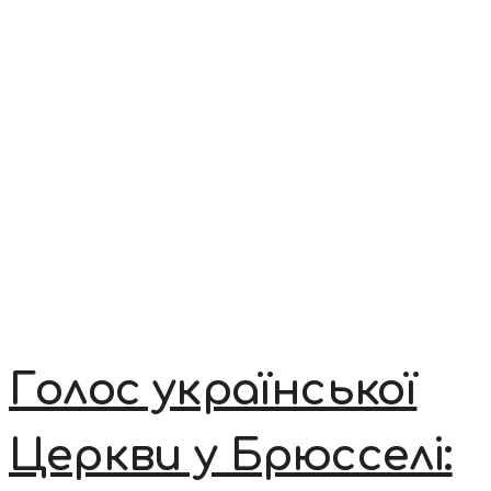
Голос української
Церкви у Брюсселі: