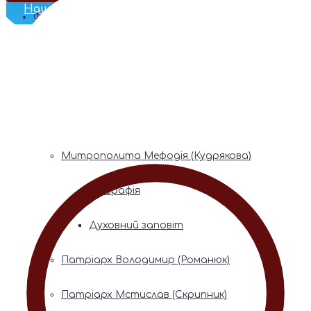
Наш Телеграм
Фонди пам’яті
Митрополита Володимира (Сабодана)
Біографія
Духовний заповіт
Митрополита Мефодія (Кудрякова)
Біографія
Духовний заповіт
Патріарх Володимир (Романюк)
Патріарх Мстислав (Скрипник)