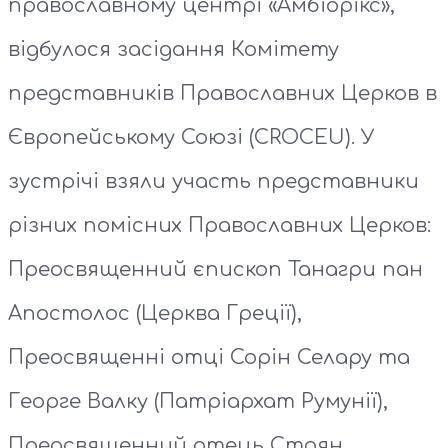
православному центрі «Амбіорікс»,
відбулося засідання Комітету
представників Православних Церков в
Європейському Союзі (CROCEU). У
зустрічі взяли участь представники
різних помісних Православних Церков:
Преосвященний єпископ Танагри пан
Апостолос (Церква Греції),
Преосвященні отці Сорін Селару та
Георге Валку (Патріархат Румунії),
Преосвященний отець Стоян