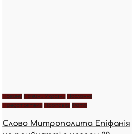
Новини
Новини України
Послання
Предстоятель
Проповіді
Фото
Слово Митрополита Епіфанія