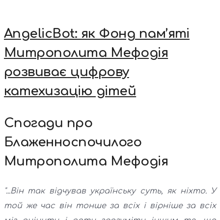
AngelicBot: як Фонд пам’яті
Митрополита Мефодія
розвиває цифрову
катехизацію дітей
Спогади про
Блаженноспочилого
Митрополита Мефодія
"...Він так відчував українську суть, як ніхто. У
той же час він тонше за всіх і вірніше за всіх