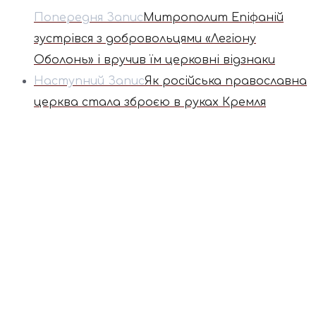
Попередня Запис
Митрополит Епіфаній
зустрівся з добровольцями «Легіону
Оболонь» і вручив їм церковні відзнаки
Наступний Запис
Як російська православна
церква стала зброєю в руках Кремля