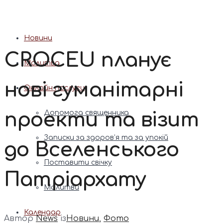
Патріарх Димитрій (Ярема)
Новини
CROCEU планує
Молитва
нові гуманітарні
Онлайн послуги
проекти та візит
Допомога священника
Записки за здоров’я та за упокій
до Вселенського
Поставити свічку
Патріархату
Молитви
Календар
Автор
News
із
Новини
,
Фото