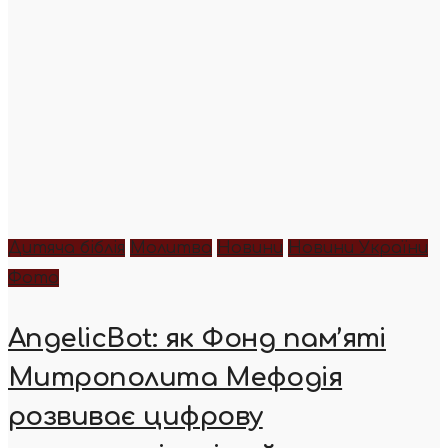
Дитяча біблія
Молитва
Новини
Новини України
Фото
AngelicBot: як Фонд пам’яті
Митрополита Мефодія
розвиває цифрову