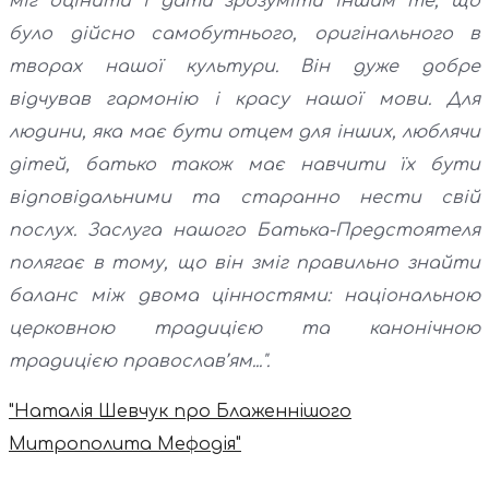
міг оцінити і дати зрозуміти іншим те, що
було дійсно самобутнього, оригінального в
творах нашої культури. Він дуже добре
відчував гармонію і красу нашої мови. Для
людини, яка має бути отцем для інших, люблячи
дітей, батько також має навчити їх бути
відповідальними та старанно нести свій
послух. Заслуга нашого Батька-Предстоятеля
полягає в тому, що він зміг правильно знайти
баланс між двома цінностями: національною
церковною традицією та канонічною
традицією православ’ям...".
"Наталія Шевчук про Блаженнішого
Митрополита Мефодія"