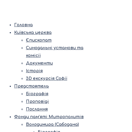
Головна
Київська церква
Єпископат
Синодальні установи та
комісії
Документи
Історія
3D екскурсія Софії
Предстоятель
Біографія
Проповіді
Послання
Фонди пам’яті Митрополитів
Володимира (Сабодана)