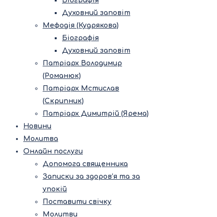
Біографія
Духовний заповіт
Мефодія (Кудрякова)
Біографія
Духовний заповіт
Патріарх Володимир
(Романюк)
Патріарх Мстислав
(Скрипник)
Патріарх Димитрій (Ярема)
Новини
Молитва
Онлайн послуги
Допомога священника
Записки за здоров’я та за
упокій
Поставити свічку
Молитви