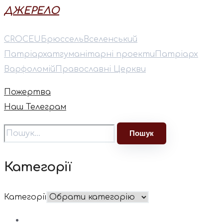
ДЖЕРЕЛО
CROCEU
Брюссель
Вселенський
Патріархат
гуманітарні проекти
Патріарх
Варфоломій
Православні Церкви
Пожертва
Наш Телеграм
Категорії
Категорії