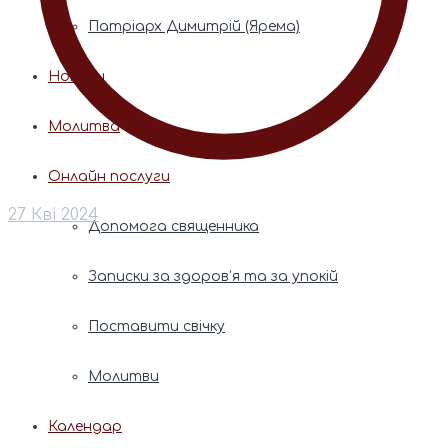
Патріарх Димитрій (Ярема)
Новини
Молитва
Онлайн послуги
27 Кві 2024
Допомога священника
Записки за здоров’я та за упокій
Поставити свічку
Молитви
Календар