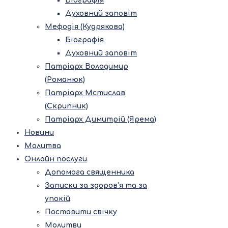
Біографія
Духовний заповіт
Мефодія (Кудрякова)
Біографія
Духовний заповіт
Патріарх Володимир
(Романюк)
Патріарх Мстислав
(Скрипник)
Патріарх Димитрій (Ярема)
Новини
Молитва
Онлайн послуги
Допомога священника
Записки за здоров’я та за
упокій
Поставити свічку
Молитви