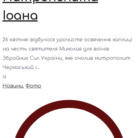
Іоана
26 квітняі відбулося урочисте освячення каплиці
на честь святителя Миколая для воїнів
Збройних Сил України, яке очолив митрополит
Черкаський і...
із
Новини
,
Фото