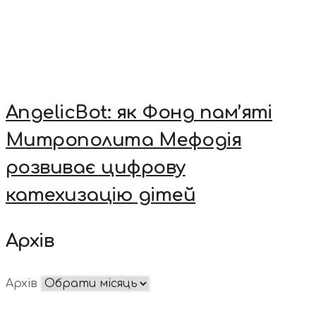
AngelicBot: як Фонд пам’яті
Митрополита Мефодія
розвиває цифрову
катехизацію дітей
Архів
Архів