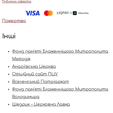
Публічна оферта
Пожертва
Інші
Фонд пам’яті Блаженнішого Митрополита
Мефодія
Андріївська Церква
Офіційний сайт ПЦУ
Вселенський Патріархат
Фонд пам’яті Блаженнішого Митрополита
Володимира
Щедрик – Церковна Лавка