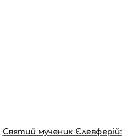
Святий мученик Єлевферій: