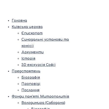
Головна
Київська церква
Єпископат
Синодальні установи та
комісії
Документи
Історія
3D екскурсія Софії
Предстоятель
Біографія
Проповіді
Послання
Фонди пам’яті Митрополитів
Володимира (Сабодана)