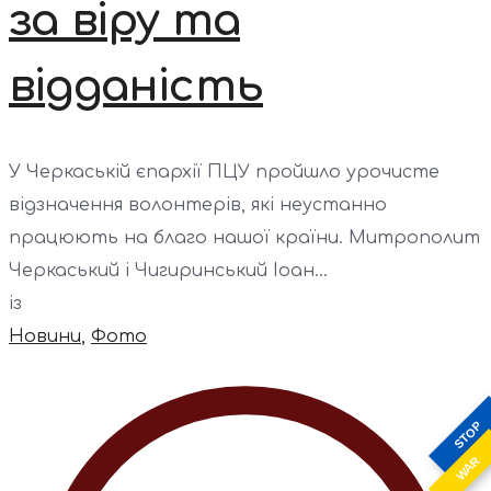
за віру та
відданість
У Черкаській єпархії ПЦУ пройшло урочисте
відзначення волонтерів, які неустанно
працюють на благо нашої країни. Митрополит
Черкаський і Чигиринський Іоан...
із
Новини
,
Фото
STOP
WAR