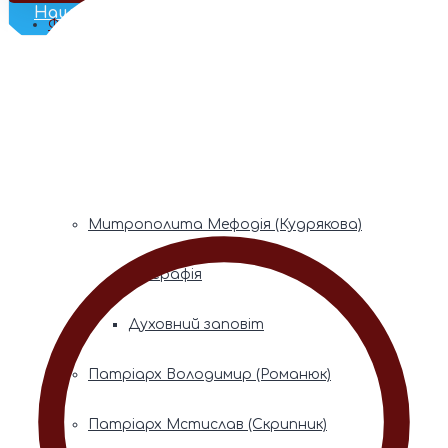
Наш Телеграм
Фонди пам’яті
Митрополита Володимира (Сабодана)
Біографія
Духовний заповіт
Митрополита Мефодія (Кудрякова)
Біографія
Духовний заповіт
Патріарх Володимир (Романюк)
Патріарх Мстислав (Скрипник)