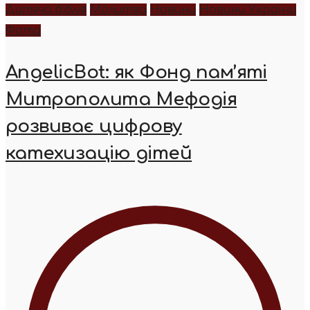
Дитяча біблія
Молитва
Новини
Новини України
Фото
AngelicBot: як Фонд пам’яті
Митрополита Мефодія
розвиває цифрову
катехизацію дітей