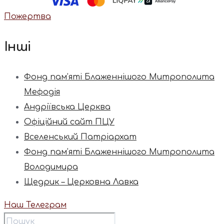
Пожертва
Інші
Фонд пам’яті Блаженнішого Митрополита
Мефодія
Андріївська Церква
Офіційний сайт ПЦУ
Вселенський Патріархат
Фонд пам’яті Блаженнішого Митрополита
Володимира
Щедрик – Церковна Лавка
Наш Телеграм