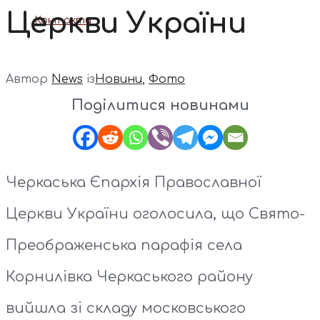
Церкви України
Контакти
Автор
News
із
Новини
,
Фото
Поділитися новинами
Черкаська Єпархія Православної
Церкви України оголосила, що Свято-
Преображенська парафія села
Корнилівка Черкаського району
вийшла зі складу московського