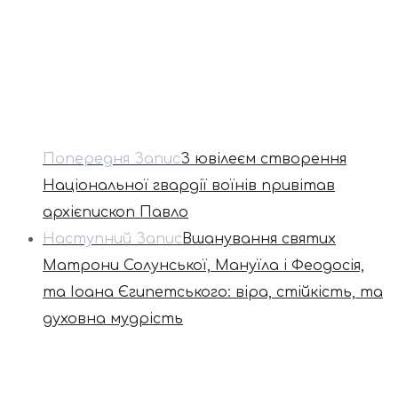
Попередня Запис
З ювілеєм створення
Національної гвардії воїнів привітав
архієпископ Павло
Наступний Запис
Вшанування святих
Матрони Солунської, Мануїла і Феодосія,
та Іоана Єгипетського: віра, стійкість, та
духовна мудрість