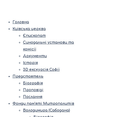
Головна
Київська церква
Єпископат
Синодальні установи та
комісії
Документи
Історія
3D екскурсія Софії
Предстоятель
Біографія
Проповіді
Послання
Фонди пам’яті Митрополитів
Володимира (Сабодана)