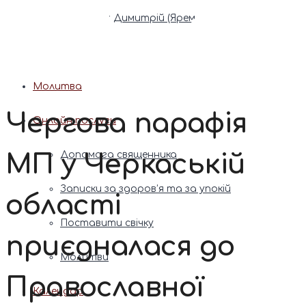
Патріарх Димитрій (Ярема)
Новини
Молитва
Чергова парафія
Онлайн послуги
МП у Черкаській
Допомога священника
Записки за здоров’я та за упокій
області
Поставити свічку
приєдналася до
Молитви
Православної
Календар