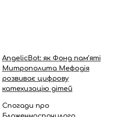
AngelicBot: як Фонд пам’яті
Митрополита Мефодія
розвиває цифрову
катехизацію дітей
Спогади про
Блаженноспочилого