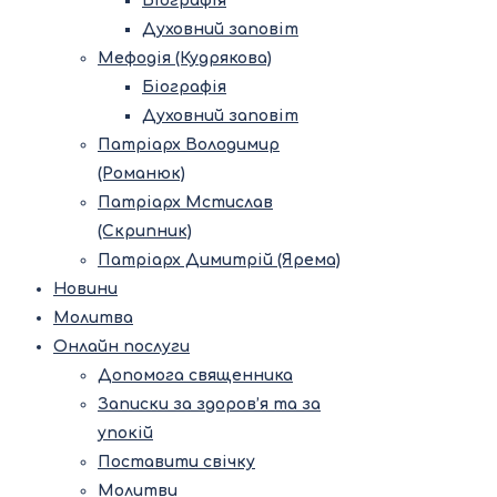
Біографія
Духовний заповіт
Мефодія (Кудрякова)
Біографія
Духовний заповіт
Патріарх Володимир
(Романюк)
Патріарх Мстислав
(Скрипник)
Патріарх Димитрій (Ярема)
Новини
Молитва
Онлайн послуги
Допомога священника
Записки за здоров’я та за
упокій
Поставити свічку
Молитви