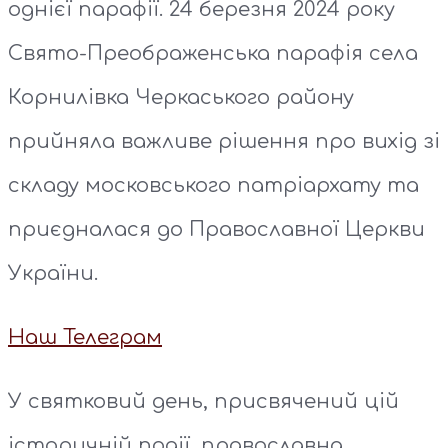
однієї парафії. 24 березня 2024 року
Свято-Преображенська парафія села
Корнилівка Черкаського району
прийняла важливе рішення про вихід зі
складу московського патріархату та
приєдналася до Православної Церкви
України.
Наш Телеграм
У святковий день, присвячений цій
історичній події, православна