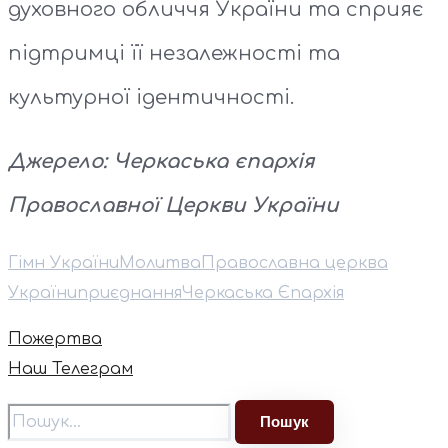
духовного обличчя України та сприяє
підтримці її незалежності та
культурної ідентичності.
Джерело:
Черкаська єпархія
Православної Церкви України
Гімн України
Молитва
Православна церква
України
приєднання
Черкаська Єпархія
Пожертва
Наш Телеграм