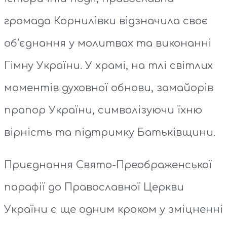
громада Корнилівки відзначила своє
об’єднання у молитвах та виконанні
Гімну України. У храмі, на тлі світлих
моментів духовної обнови, замайорів
прапор України, символізуючи їхню
вірність та підтримку Батьківщини.
Приєднання Свято-Преображенської
парафії до Православної Церкви
України є ще одним кроком у зміцненні