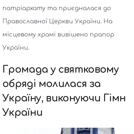
патріархату та приєдналася до
Православної Церкви України. На
місцевому храмі вивішено прапор
України.
Громада у святковому
обряді молилася за
Україну, виконуючи Гімн
України