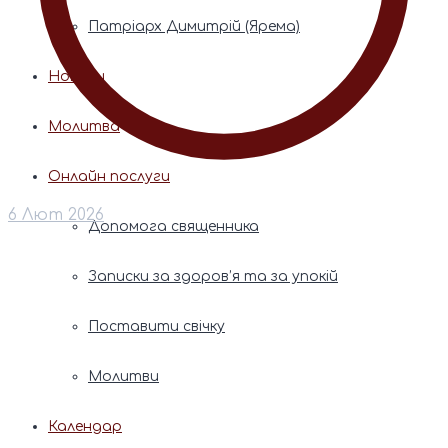
Патріарх Димитрій (Ярема)
Новини
Молитва
Онлайн послуги
6 Лют 2026
Допомога священника
Записки за здоров’я та за упокій
Поставити свічку
Молитви
Календар