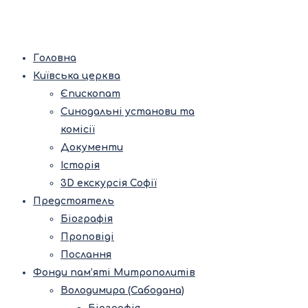
Головна
Київська церква
Єпископат
Синодальні установи та
комісії
Документи
Історія
3D екскурсія Софії
Предстоятель
Біографія
Проповіді
Послання
Фонди пам’яті Митрополитів
Володимира (Сабодана)