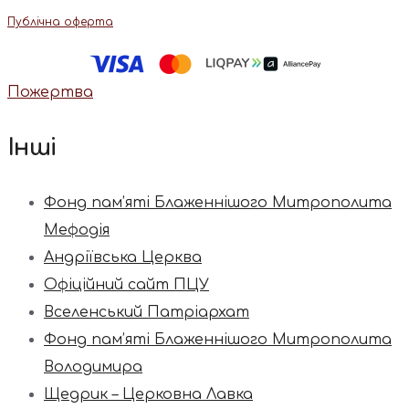
Публічна оферта
Пожертва
Інші
Фонд пам’яті Блаженнішого Митрополита
Мефодія
Андріївська Церква
Офіційний сайт ПЦУ
Вселенський Патріархат
Фонд пам’яті Блаженнішого Митрополита
Володимира
Щедрик – Церковна Лавка