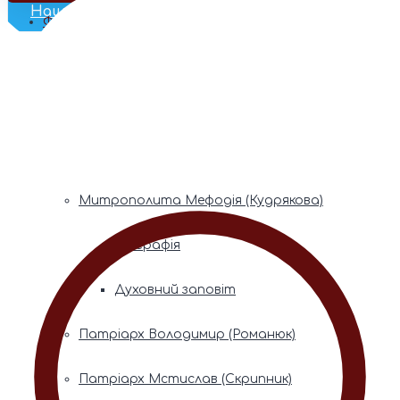
Наш Телеграм
Фонди пам’яті
Митрополита Володимира (Сабодана)
Біографія
Духовний заповіт
Митрополита Мефодія (Кудрякова)
Біографія
Духовний заповіт
Патріарх Володимир (Романюк)
Патріарх Мстислав (Скрипник)