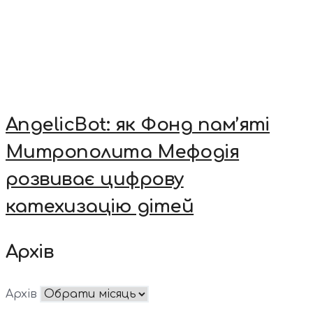
AngelicBot: як Фонд пам’яті
Митрополита Мефодія
розвиває цифрову
катехизацію дітей
Архів
Архів