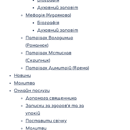
Біографія
Духовний заповіт
Мефодія (Кудрякова)
Біографія
Духовний заповіт
Патріарх Володимир
(Романюк)
Патріарх Мстислав
(Скрипник)
Патріарх Димитрій (Ярема)
Новини
Молитва
Онлайн послуги
Допомога священника
Записки за здоров’я та за
упокій
Поставити свічку
Молитви