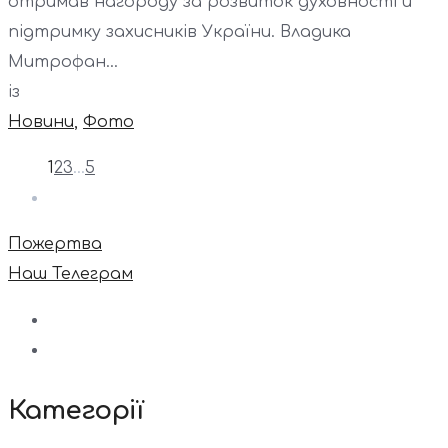
отримав нагороду за розвиток духовності й
підтримку захисників України. Владика
Митрофан...
із
Новини
,
Фото
1
2
3
…
5
Пожертва
Наш Телеграм
Категорії