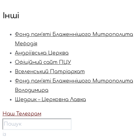
Інші
Фонд пам’яті Блаженнішого Митрополита
Мефодія
Андріївська Церква
Офіційний сайт ПЦУ
Вселенський Патріархат
Фонд пам’яті Блаженнішого Митрополита
Володимира
Щедрик – Церковна Лавка
Наш Телеграм
із