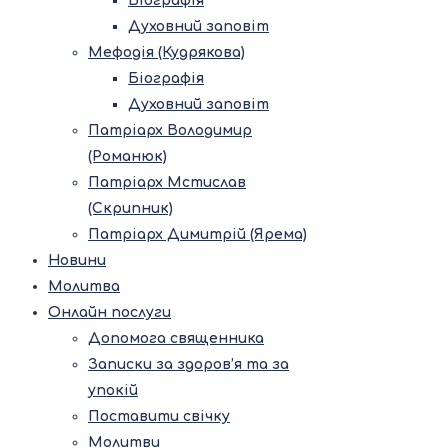
Біографія
Духовний заповіт
Мефодія (Кудрякова)
Біографія
Духовний заповіт
Патріарх Володимир
(Романюк)
Патріарх Мстислав
(Скрипник)
Патріарх Димитрій (Ярема)
Новини
Молитва
Онлайн послуги
Допомога священника
Записки за здоров’я та за
упокій
Поставити свічку
Молитви