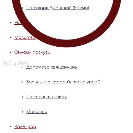
Патріарх Димитрій (Ярема)
Новини
Молитва
Онлайн послуги
31 Січ 2026
Допомога священника
Записки за здоров’я та за упокій
Поставити свічку
Молитви
Календар