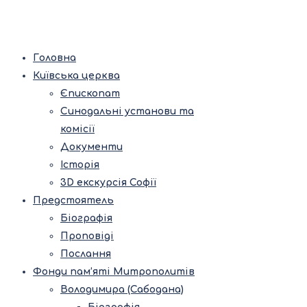
Головна
Київська церква
Єпископат
Синодальні установи та
комісії
Документи
Історія
3D екскурсія Софії
Предстоятель
Біографія
Проповіді
Послання
Фонди пам’яті Митрополитів
Володимира (Сабодана)