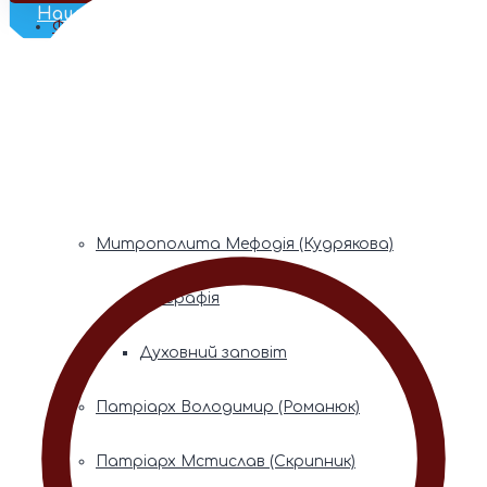
Наш Телеграм
Фонди пам’яті
Митрополита Володимира (Сабодана)
Біографія
Духовний заповіт
Митрополита Мефодія (Кудрякова)
Біографія
Духовний заповіт
Патріарх Володимир (Романюк)
Патріарх Мстислав (Скрипник)