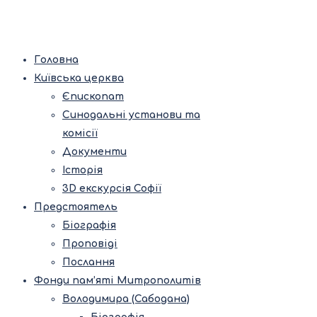
Головна
Київська церква
Єпископат
Синодальні установи та
комісії
Документи
Історія
3D екскурсія Софії
Предстоятель
Біографія
Проповіді
Послання
Фонди пам’яті Митрополитів
Володимира (Сабодана)