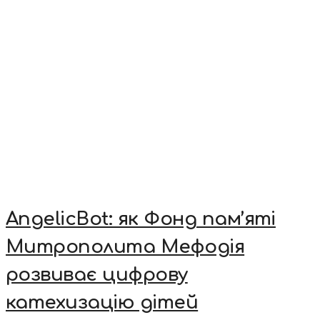
AngelicBot: як Фонд пам’яті
Митрополита Мефодія
розвиває цифрову
катехизацію дітей