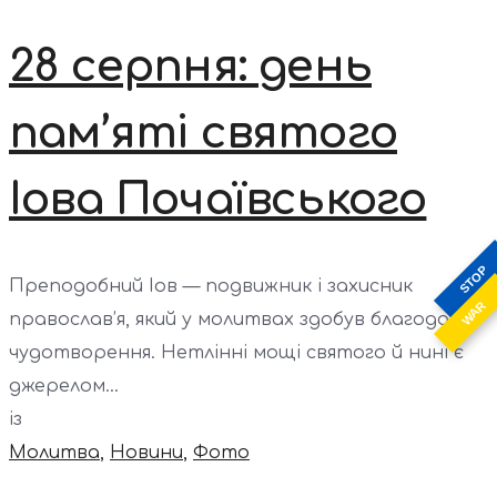
28 серпня: день
пам’яті святого
Іова Почаївського
STOP
Преподобний Іов — подвижник і захисник
WAR
православ’я, який у молитвах здобув благодать
чудотворення. Нетлінні мощі святого й нині є
джерелом...
із
Молитва
,
Новини
,
Фото