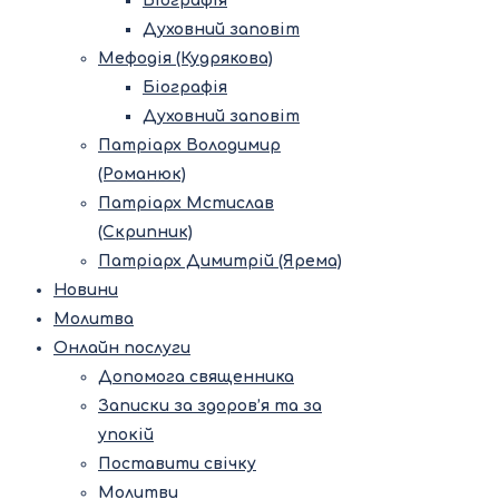
Біографія
Духовний заповіт
Мефодія (Кудрякова)
Біографія
Духовний заповіт
Патріарх Володимир
(Романюк)
Патріарх Мстислав
(Скрипник)
Патріарх Димитрій (Ярема)
Новини
Молитва
Онлайн послуги
Допомога священника
Записки за здоров’я та за
упокій
Поставити свічку
Молитви