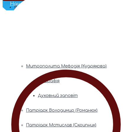
Наш Телеграм
Фонди пам’яті
Митрополита Володимира (Сабодана)
Біографія
Духовний заповіт
Митрополита Мефодія (Кудрякова)
Біографія
Духовний заповіт
Патріарх Володимир (Романюк)
Патріарх Мстислав (Скрипник)