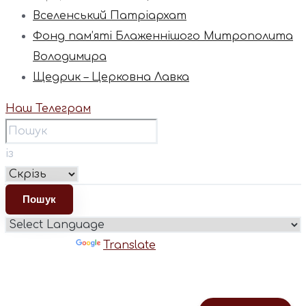
Вселенський Патріархат
Фонд пам’яті Блаженнішого Митрополита
Володимира
Щедрик – Церковна Лавка
Наш Телеграм
із
Powered by
Translate