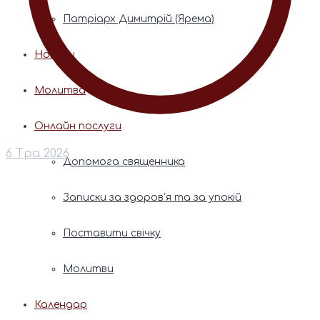
Патріарх Димитрій (Ярема)
Новини
Молитва
Онлайн послуги
6 Тра 2026
Допомога священника
Записки за здоров’я та за упокій
Поставити свічку
Молитви
Календар