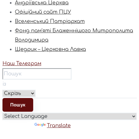
Андріївська Церква
Офіційний сайт ПЦУ
Вселенський Патріархат
Фонд пам’яті Блаженнішого Митрополита
Володимира
Щедрик – Церковна Лавка
Наш Телеграм
із
Powered by
Translate