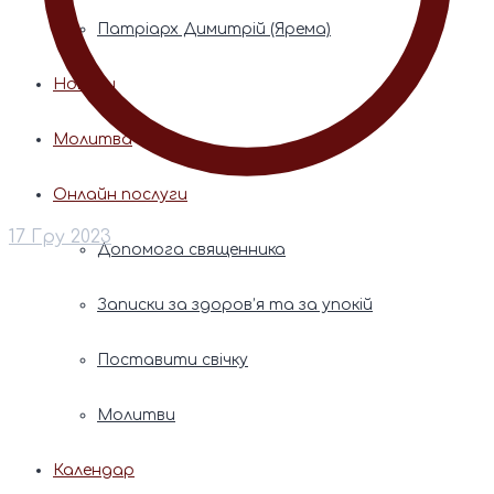
Патріарх Димитрій (Ярема)
Новини
Молитва
Онлайн послуги
17 Гру 2023
Допомога священника
Записки за здоров’я та за упокій
Поставити свічку
Молитви
Календар