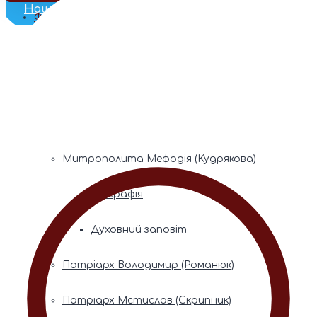
Наш Телеграм
Фонди пам’яті
Митрополита Володимира (Сабодана)
Біографія
Духовний заповіт
Митрополита Мефодія (Кудрякова)
Біографія
Духовний заповіт
Патріарх Володимир (Романюк)
Патріарх Мстислав (Скрипник)