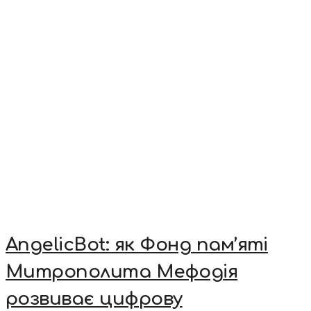
AngelicBot: як Фонд пам’яті
Митрополита Мефодія
розвиває цифрову