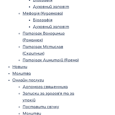
Біографія
Духовний заповіт
Мефодія (Кудрякова)
Біографія
Духовний заповіт
Патріарх Володимир
(Романюк)
Патріарх Мстислав
(Скрипник)
Патріарх Димитрій (Ярема)
Новини
Молитва
Онлайн послуги
Допомога священника
Записки за здоров’я та за
упокій
Поставити свічку
Молитви