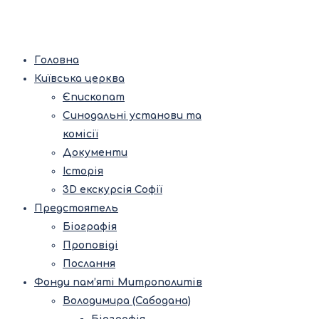
Головна
Київська церква
Єпископат
Синодальні установи та
комісії
Документи
Історія
3D екскурсія Софії
Предстоятель
Біографія
Проповіді
Послання
Фонди пам’яті Митрополитів
Володимира (Сабодана)