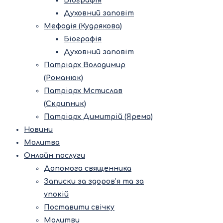
Біографія
Духовний заповіт
Мефодія (Кудрякова)
Біографія
Духовний заповіт
Патріарх Володимир
(Романюк)
Патріарх Мстислав
(Скрипник)
Патріарх Димитрій (Ярема)
Новини
Молитва
Онлайн послуги
Допомога священника
Записки за здоров’я та за
упокій
Поставити свічку
Молитви