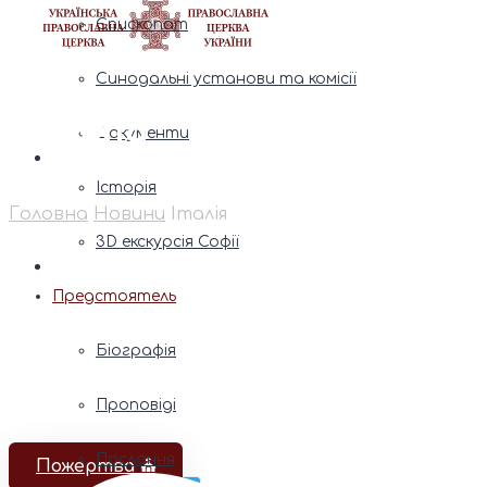
Єпископат
Синодальні установи та комісії
Італія
Документи
Історія
Головна
Новини
Італія
3D екскурсія Софії
Предстоятель
Біографія
Проповіді
Послання
Пожертва ⛪️