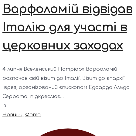
Варфоломій відвідав
Італію для участі в
церковних заходах
4 липня Вселенський Патріарх Варфоломій
розпочав свій візит до Італії. Візит до єпархії
Іврея, організований єпископом Едоардо Альдо
Серрато, підкреслює...
із
Новини
,
Фото