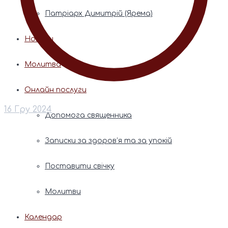
Патріарх Димитрій (Ярема)
Новини
Молитва
Онлайн послуги
16 Гру 2024
Допомога священника
Записки за здоров’я та за упокій
Поставити свічку
Молитви
Календар