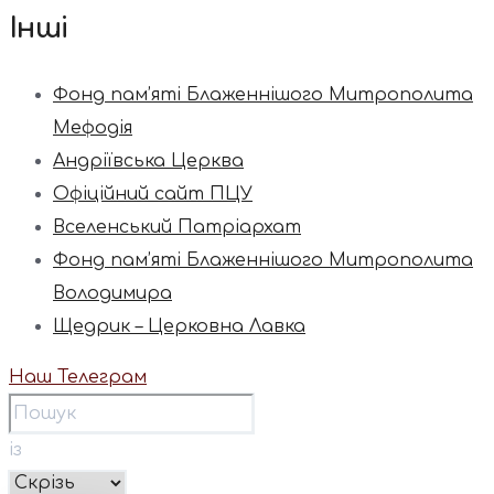
Інші
Фонд пам’яті Блаженнішого Митрополита
Мефодія
Андріївська Церква
Офіційний сайт ПЦУ
Вселенський Патріархат
Фонд пам’яті Блаженнішого Митрополита
Володимира
Щедрик – Церковна Лавка
Наш Телеграм
із