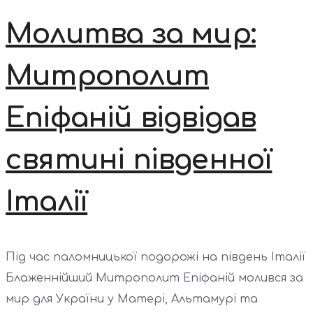
Молитва за мир:
Митрополит
Епіфаній відвідав
святині південної
Італії
Під час паломницької подорожі на південь Італії
Блаженнійший Митрополит Епіфаній молився за
мир для України у Матері, Альтамурі та