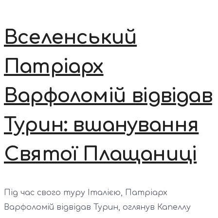
Вселенський
Патріарх
Варфоломій відвідав
Турин: вшанування
Святої Плащаниці
Під час свого туру Італією, Патріарх
Варфоломій відвідав Турин, оглянув Капеллу