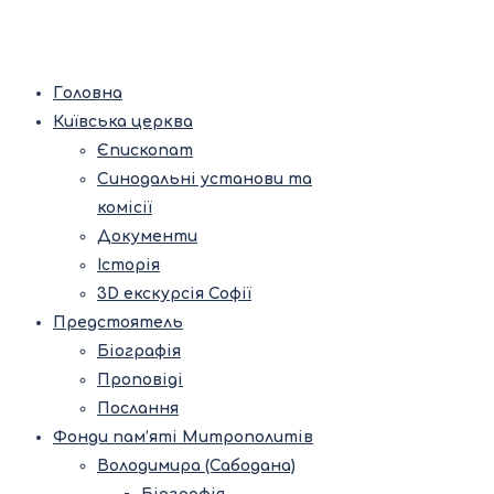
Головна
Київська церква
Єпископат
Синодальні установи та
комісії
Документи
Історія
3D екскурсія Софії
Предстоятель
Біографія
Проповіді
Послання
Фонди пам’яті Митрополитів
Володимира (Сабодана)