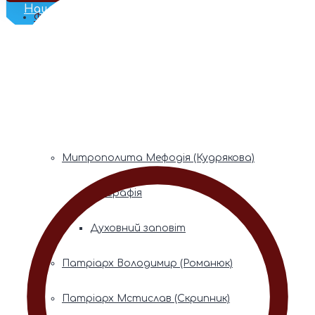
Наш Телеграм
Фонди пам’яті
Митрополита Володимира (Сабодана)
Біографія
Духовний заповіт
Митрополита Мефодія (Кудрякова)
Біографія
Духовний заповіт
Патріарх Володимир (Романюк)
Патріарх Мстислав (Скрипник)