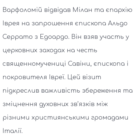
Варфоломій відвідав Мілан та єпархію
Іврея на запрошення єпископа Альдо
Серрато з Едоардо. Він взяв участь у
церковних заходах на честь
священномучениці Савіни, єпископа і
покровителя Івреї. Цей візит
підкреслив важливість збереження та
зміцнення духовних зв’язків між
різними християнськими громадами
Італії.