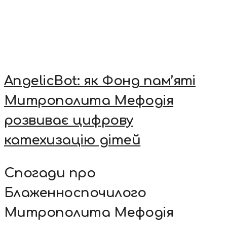
AngelicBot: як Фонд пам’яті
Митрополита Мефодія
розвиває цифрову
катехизацію дітей
Спогади про
Блаженноспочилого
Митрополита Мефодія