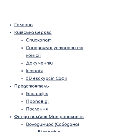
Головна
Київська церква
Єпископат
Синодальні установи та
комісії
Документи
Історія
3D екскурсія Софії
Предстоятель
Біографія
Проповіді
Послання
Фонди пам’яті Митрополитів
Володимира (Сабодана)