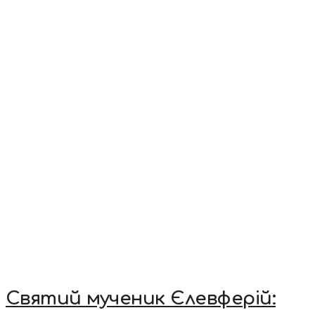
Святий мученик Єлевферій: