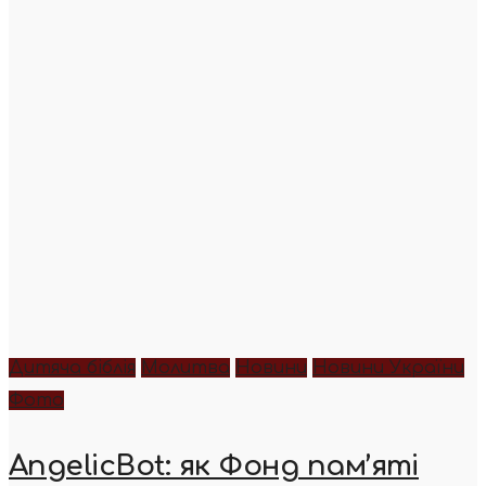
Дитяча біблія
Молитва
Новини
Новини України
Фото
AngelicBot: як Фонд пам’яті