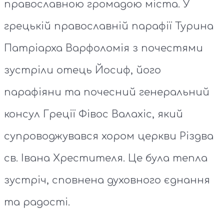
православною громадою міста. У
грецькій православній парафії Турина
Патріарха Варфоломія з почестями
зустріли отець Йосиф, його
парафіяни та почесний генеральний
консул Греції Фівос Валахіс, який
супроводжувався хором церкви Різдва
св. Івана Хрестителя. Це була тепла
зустріч, сповнена духовного єднання
та радості.