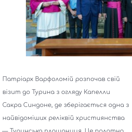
Патріарх Варфоломій розпочав свій
візит до Турина з огляду Капелли
Сакра Синдоне, де зберігається одна з
найвідоміших реліквій християнства
— Туринська плащаниця. Це полотно,