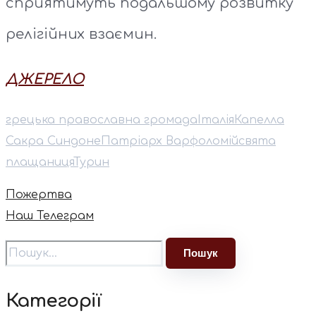
сприятимуть подальшому розвитку
релігійних взаємин.
ДЖЕРЕЛО
грецька православна громада
Італія
Капелла
Сакра Синдоне
Патріарх Варфоломій
свята
плащаниця
Турин
Пожертва
Наш Телеграм
Категорії