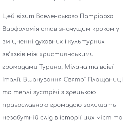
Цей візит Вселенського Патріарха
Варфоломія став значущим кроком у
зміцненні духовних і культурних
зв’язків між християнськими
громадами Турина, Мілана та всієї
Італії. Вшанування Святої Плащаниці
та теплі зустрічі з грецькою
православною громадою залишать
незабутній слід в історії цих міст та