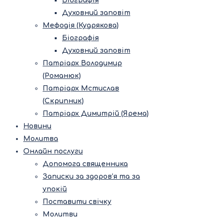
Біографія
Духовний заповіт
Мефодія (Кудрякова)
Біографія
Духовний заповіт
Патріарх Володимир
(Романюк)
Патріарх Мстислав
(Скрипник)
Патріарх Димитрій (Ярема)
Новини
Молитва
Онлайн послуги
Допомога священника
Записки за здоров’я та за
упокій
Поставити свічку
Молитви