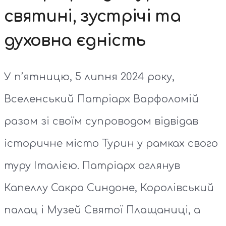
святині, зустрічі та
духовна єдність
У п’ятницю, 5 липня 2024 року,
Вселенський Патріарх Варфоломій
разом зі своїм супроводом відвідав
історичне місто Турин у рамках свого
туру Італією. Патріарх оглянув
Капеллу Сакра Синдоне, Королівський
палац і Музей Святої Плащаниці, а