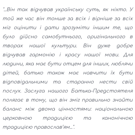
"...Він так відчував українську суть, як ніхто. У
той же час він тонше за всіх і вірніше за всіх
міг оцінити і дати зрозуміти іншим те, що
було дійсно самобутнього, оригінального в
творах нашої культури. Він дуже добре
відчував гармонію і красу нашої мови. Для
людини, яка має бути отцем для інших, люблячи
дітей, батько також має навчити їх бути
відповідальними та старанно нести свій
послух. Заслуга нашого Батька-Предстоятеля
полягає в тому, що він зміг правильно знайти
баланс між двома цінностями: національною
церковною традицією та канонічною
традицією православ’ям...".