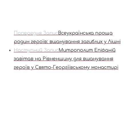
Попередня Запис
Всеукраїнська проща
родин героїв: вшанування загиблих у Лішні
Наступний Запис
Митрополит Епіфаній
завітав на Рівненщину для вшанування
героїв у Свято-Георгіївському монастирі