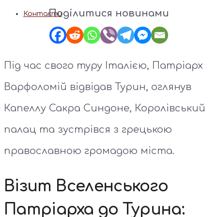
Поділитися новинами
Контакти
Під час свого туру Італією, Патріарх
Варфоломій відвідав Турин, оглянув
Капеллу Сакра Синдоне, Королівський
палац та зустрівся з грецькою
православною громадою міста.
Візит Вселенського
Патріарха до Турина: