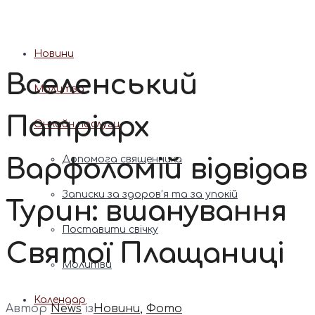
Патріарх Димитрій (Ярема)
Новини
Вселенський
Молитва
Патріарх
Онлайн послуги
Варфоломій відвідав
Допомога священника
Записки за здоров’я та за упокій
Турин: вшанування
Поставити свічку
Святої Плащаниці
Молитви
Календар
Автор
News
із
Новини
,
Фото