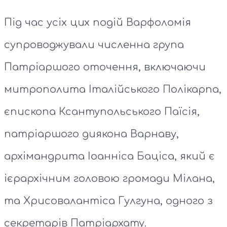
Під час усіх цих подій Варфоломія
супроводжували численна група
Патріаршого оточення, включаючи
митрополита Італійського Полікарпа,
єпископа Ксантупольського Паїсія,
патріаршого диякона Варнаву,
архімандрита Іоанніса Баціса, який є
ієрархічним головою громади Мілана,
та Хрисовалантіса Гулгуна, одного з
секретарів Патріархату.