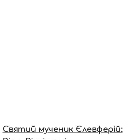
Святий мученик Єлевферій: