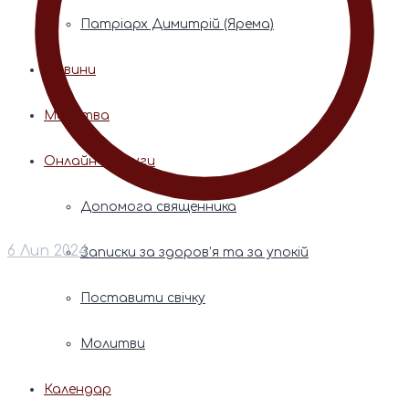
Патріарх Димитрій (Ярема)
Новини
Молитва
Онлайн послуги
Допомога священника
6 Лип 2024
Записки за здоров’я та за упокій
Поставити свічку
Молитви
Календар