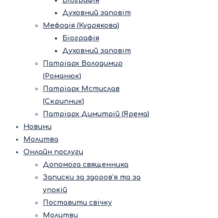
Біографія
Духовний заповіт
Мефодія (Кудрякова)
Біографія
Духовний заповіт
Патріарх Володимир
(Романюк)
Патріарх Мстислав
(Скрипник)
Патріарх Димитрій (Ярема)
Новини
Молитва
Онлайн послуги
Допомога священника
Записки за здоров’я та за
упокій
Поставити свічку
Молитви