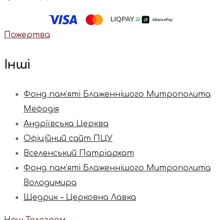
Пожертва
Інші
Фонд пам’яті Блаженнішого Митрополита
Мефодія
Андріївська Церква
Офіційний сайт ПЦУ
Вселенський Патріархат
Фонд пам’яті Блаженнішого Митрополита
Володимира
Щедрик – Церковна Лавка