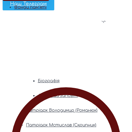
Наш Телеграм
Фонди пам’яті
Митрополита Володимира (Сабодана)
Біографія
Духовний заповіт
Митрополита Мефодія (Кудрякова)
Біографія
Духовний заповіт
Патріарх Володимир (Романюк)
Патріарх Мстислав (Скрипник)