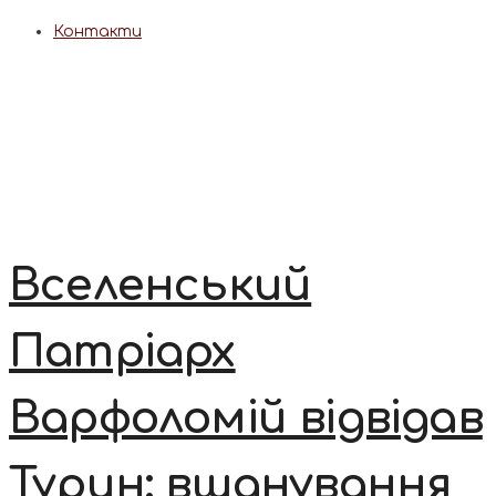
Контакти
Вселенський
Патріарх
Варфоломій відвідав
Турин: вшанування