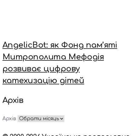
AngelicBot: як Фонд пам’яті
Митрополита Мефодія
розвиває цифрову
катехизацію дітей
Архів
Архів