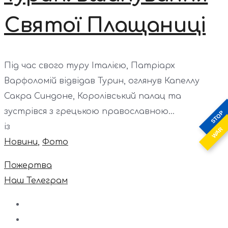
Святої Плащаниці
Під час свого туру Італією, Патріарх
Варфоломій відвідав Турин, оглянув Капеллу
Сакра Синдоне, Королівський палац та
зустрівся з грецькою православною...
STOP
із
WAR
Новини
,
Фото
Пожертва
Наш Телеграм