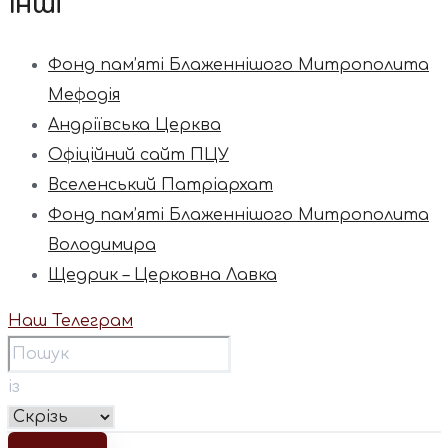
Інші
Фонд пам’яті Блаженнішого Митрополита
Мефодія
Андріївська Церква
Офіційний сайт ПЦУ
Вселенський Патріархат
Фонд пам’яті Блаженнішого Митрополита
Володимира
Щедрик – Церковна Лавка
Наш Телеграм
із