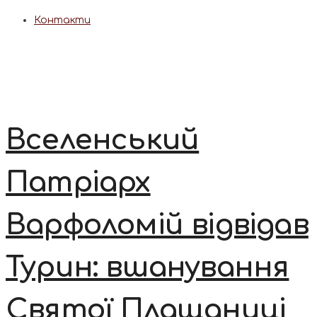
Контакти
Вселенський
Патріарх
Варфоломій відвідав
Турин: вшанування
Святої Плащаниці