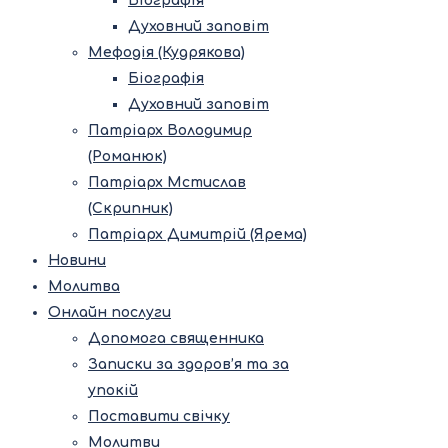
Біографія
Духовний заповіт
Мефодія (Кудрякова)
Біографія
Духовний заповіт
Патріарх Володимир
(Романюк)
Патріарх Мстислав
(Скрипник)
Патріарх Димитрій (Ярема)
Новини
Молитва
Онлайн послуги
Допомога священника
Записки за здоров’я та за
упокій
Поставити свічку
Молитви