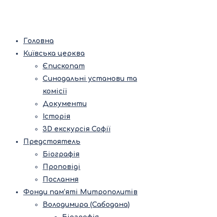
Головна
Київська церква
Єпископат
Синодальні установи та
комісії
Документи
Історія
3D екскурсія Софії
Предстоятель
Біографія
Проповіді
Послання
Фонди пам’яті Митрополитів
Володимира (Сабодана)