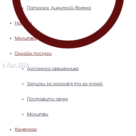
Патріарх Димитрій (Ярема)
Новини
Молитва
Онлайн послуги
6 Лип 2024
Допомога священника
Записки за здоров’я та за упокій
Поставити свічку
Молитви
Календар