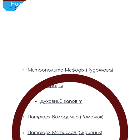
Наш Телеграм
Фонди пам’яті
Митрополита Володимира (Сабодана)
Біографія
Духовний заповіт
Митрополита Мефодія (Кудрякова)
Біографія
Духовний заповіт
Патріарх Володимир (Романюк)
Патріарх Мстислав (Скрипник)