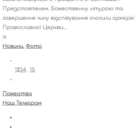
Предстоятелем. Божественну літургію та
завершення чину відспівування очолили архієреї
Православної Церкви...
із
Новини
,
Фото
1
2
3
4
…
15
Пожертва
Наш Телеграм