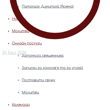
Патріарх Димитрій (Ярема)
Новини
Молитва
Онлайн послуги
30 Бер 2026
Допомога священника
Записки за здоров’я та за упокій
Поставити свічку
Молитви
Календар