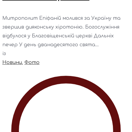
Митрополит Епіфаній молився за Україну та
звершив дияконську хіротонію. Богослужіння
відбулося у Благовіщенській церкві Дальніх
печер У день дванадесятого свята...
із
Новини
,
Фото