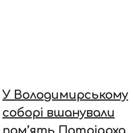
У Володимирському
соборі вшанували
пам’ять Патріарха