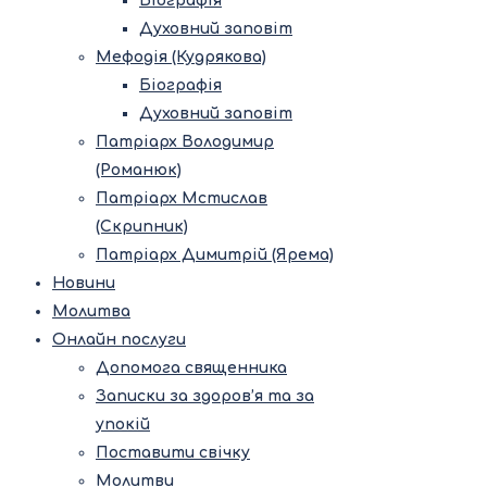
Біографія
Духовний заповіт
Мефодія (Кудрякова)
Біографія
Духовний заповіт
Патріарх Володимир
(Романюк)
Патріарх Мстислав
(Скрипник)
Патріарх Димитрій (Ярема)
Новини
Молитва
Онлайн послуги
Допомога священника
Записки за здоров’я та за
упокій
Поставити свічку
Молитви