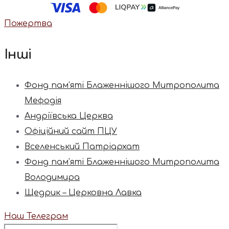
Пожертва
Інші
Фонд пам’яті Блаженнішого Митрополита
Мефодія
Андріївська Церква
Офіційний сайт ПЦУ
Вселенський Патріархат
Фонд пам’яті Блаженнішого Митрополита
Володимира
Щедрик – Церковна Лавка
Наш Телеграм