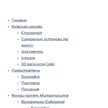
Головна
Київська церква
Єпископат
Синодальні установи та
комісії
Документи
Історія
3D екскурсія Софії
Предстоятель
Біографія
Проповіді
Послання
Фонди пам’яті Митрополитів
Володимира (Сабодана)