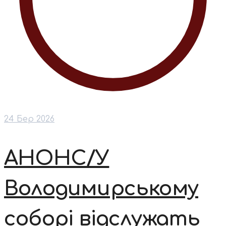
24 Бер 2026
АНОНС/У
Володимирському
соборі відслужать