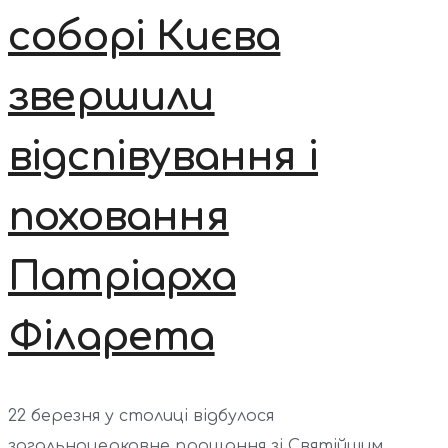
соборі Києва
звершили
відспівування і
поховання
Патріарха
Філарета
22 березня у столиці відбулося
загальноцерковне прощання зі Святійшим