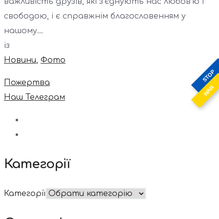
важливість друзів, які з’єднують нас любов’ю і
свободою, і є справжнім благословенням у
нашому...
із
Новини
,
Фото
STOP
Пожертва
WAR
Наш Телеграм
Категорії
Категорії