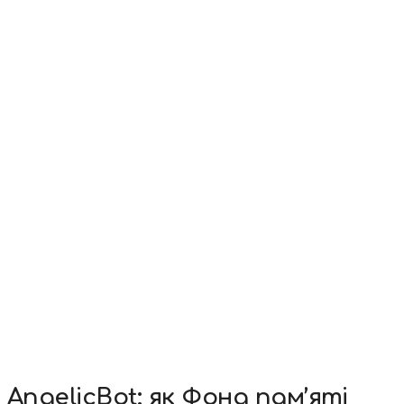
AngelicBot: як Фонд пам’яті