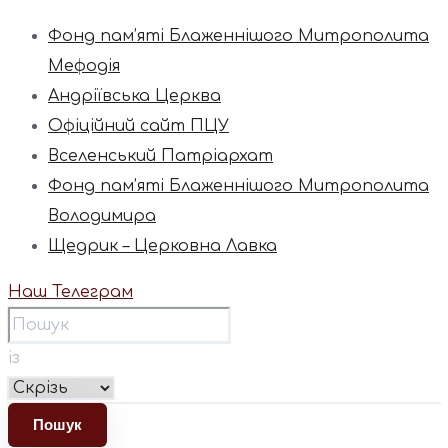
Фонд пам’яті Блаженнішого Митрополита
Мефодія
Андріївська Церква
Офіційний сайт ПЦУ
Вселенський Патріархат
Фонд пам’яті Блаженнішого Митрополита
Володимира
Щедрик – Церковна Лавка
Наш Телеграм
із