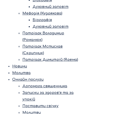
Біографія
Духовний заповіт
Мефодія (Кудрякова)
Біографія
Духовний заповіт
Патріарх Володимир
(Романюк)
Патріарх Мстислав
(Скрипник)
Патріарх Димитрій (Ярема)
Новини
Молитва
Онлайн послуги
Допомога священника
Записки за здоров’я та за
упокій
Поставити свічку
Молитви