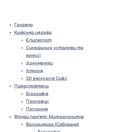
Головна
Київська церква
Єпископат
Синодальні установи та
комісії
Документи
Історія
3D екскурсія Софії
Предстоятель
Біографія
Проповіді
Послання
Фонди пам’яті Митрополитів
Володимира (Сабодана)