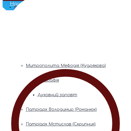
Наш Телеграм
Фонди пам’яті
Митрополита Володимира (Сабодана)
Біографія
Духовний заповіт
Митрополита Мефодія (Кудрякова)
Біографія
Духовний заповіт
Патріарх Володимир (Романюк)
Патріарх Мстислав (Скрипник)