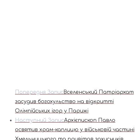
Попередня Запис
Вселенський Патріархат
засудив богохульство на відкритті
Олімпійських ігор у Парижі
Наступний Запис
Архієпископ Павло
освятив храм-каплицю у військовій частині
Хмельницького та привітав захисників