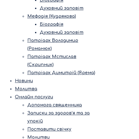
Біографія
Духовний заповіт
Мефодія (Кудрякова)
Біографія
Духовний заповіт
Патріарх Володимир
(Романюк)
Патріарх Мстислав
(Скрипник)
Патріарх Димитрій (Ярема)
Новини
Молитва
Онлайн послуги
Допомога священника
Записки за здоров’я та за
упокій
Поставити свічку
Молитви