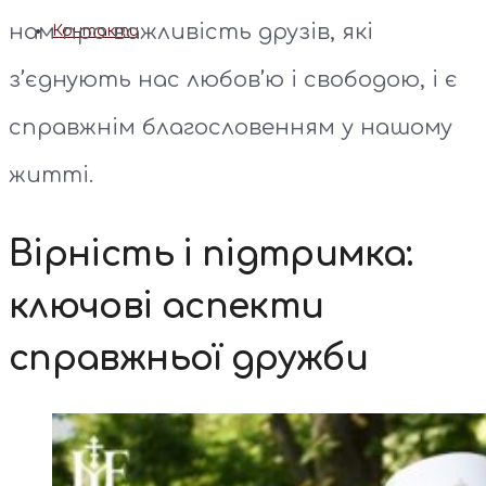
нам про важливість друзів, які
Контакти
з’єднують нас любов’ю і свободою, і є
справжнім благословенням у нашому
житті.
Вірність і підтримка:
ключові аспекти
справжньої дружби