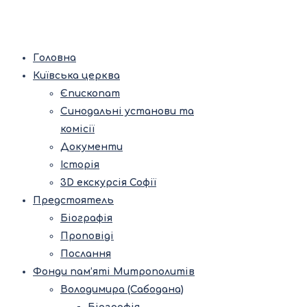
Головна
Київська церква
Єпископат
Синодальні установи та
комісії
Документи
Історія
3D екскурсія Софії
Предстоятель
Біографія
Проповіді
Послання
Фонди пам’яті Митрополитів
Володимира (Сабодана)