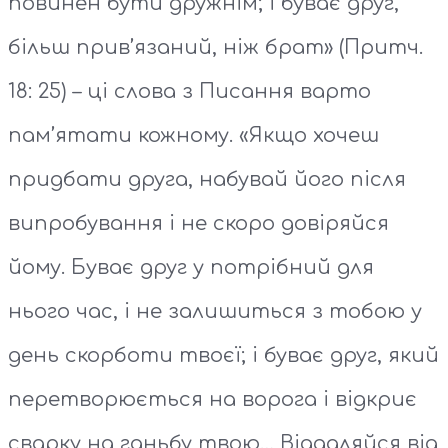
повинен бути дружнім; і буває друг,
більш прив’язаний, ніж брат» (Притч.
18: 25) – ці слова з Писання варто
пам’ятати кожному. «Якщо хочеш
придбати друга, набувай його після
випробування і не скоро довіряйся
йому. Буває друг у потрібний для
нього час, і не залишиться з тобою у
день скорботи твоєї; і буває друг, який
перетворюється на ворога і відкриє
сварку на ганьбу твою… Віддаляйся від