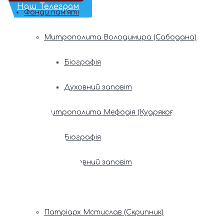
Наш Телеграм
Фонди пам’яті
Митрополита Володимира (Сабодана)
Біографія
Духовний заповіт
Митрополита Мефодія (Кудрякова)
Біографія
Духовний заповіт
Патріарх Володимир (Романюк)
Патріарх Мстислав (Скрипник)