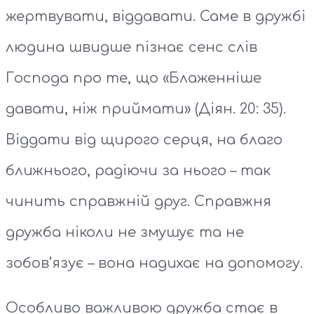
жертвувати, віддавати. Саме в дружбі
людина швидше пізнає сенс слів
Господа про те, що «Блаженнiше
давати, нiж приймати» (Діян. 20: 35).
Віддати від щирого серця, на благо
ближнього, радіючи за нього – так
чинить справжній друг. Справжня
дружба ніколи не змушує та не
зобов’язує – вона надихає на допомогу.
Особливо важливою дружба стає в