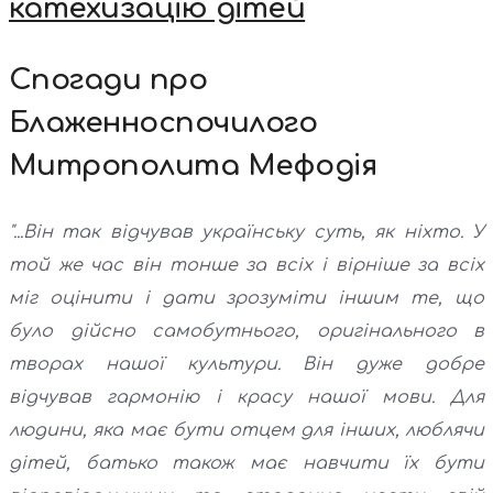
катехизацію дітей
Спогади про
Блаженноспочилого
Митрополита Мефодія
"...Він так відчував українську суть, як ніхто. У
той же час він тонше за всіх і вірніше за всіх
міг оцінити і дати зрозуміти іншим те, що
було дійсно самобутнього, оригінального в
творах нашої культури. Він дуже добре
відчував гармонію і красу нашої мови. Для
людини, яка має бути отцем для інших, люблячи
дітей, батько також має навчити їх бути