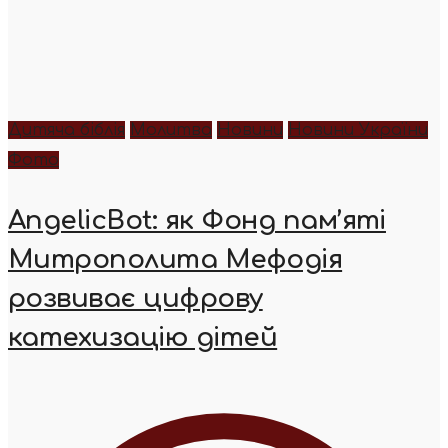
Дитяча біблія
Молитва
Новини
Новини України
Фото
AngelicBot: як Фонд пам’яті
Митрополита Мефодія
розвиває цифрову
катехизацію дітей