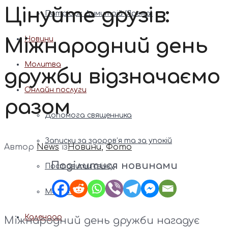
Цінуйте друзів:
Патріарх Димитрій (Ярема)
Міжнародний день
Новини
Молитва
дружби відзначаємо
Онлайн послуги
разом
Допомога священника
Записки за здоров’я та за упокій
Автор
News
із
Новини
,
Фото
Поділитися новинами
Поставити свічку
Молитви
Календар
Міжнародний день дружби нагадує