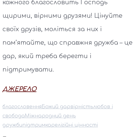
кожного благословить Господь
щирими, вірними друзями! Цінуйте
своїх друзів, моліться за них і
пам’ятайте, що справжня дружба – це
дар, який треба берегти і
підтримувати.
ДЖЕРЕЛО
благословення
Божий дар
вірність
любов і
свобода
Міжнародний день
дружби
підтримка
релігійні цінності