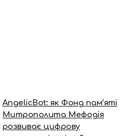
AngelicBot: як Фонд пам’яті
Митрополита Мефодія
розвиває цифрову