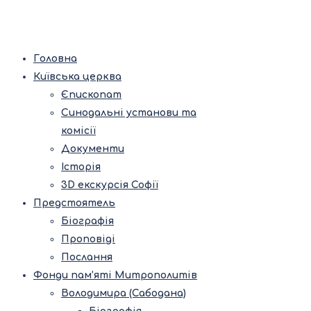
Головна
Київська церква
Єпископат
Синодальні установи та
комісії
Документи
Історія
3D екскурсія Софії
Предстоятель
Біографія
Проповіді
Послання
Фонди пам’яті Митрополитів
Володимира (Сабодана)