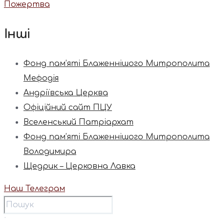
Пожертва
Інші
Фонд пам’яті Блаженнішого Митрополита
Мефодія
Андріївська Церква
Офіційний сайт ПЦУ
Вселенський Патріархат
Фонд пам’яті Блаженнішого Митрополита
Володимира
Щедрик – Церковна Лавка
Наш Телеграм