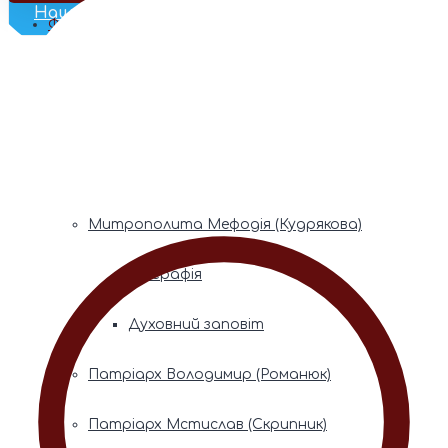
Наш Телеграм
Фонди пам’яті
Митрополита Володимира (Сабодана)
Біографія
Духовний заповіт
Митрополита Мефодія (Кудрякова)
Біографія
Духовний заповіт
Патріарх Володимир (Романюк)
Патріарх Мстислав (Скрипник)