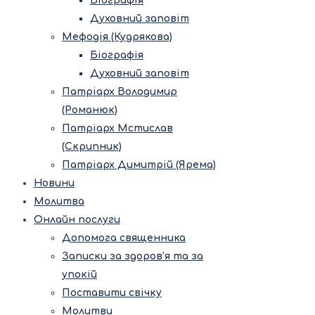
Біографія
Духовний заповіт
Мефодія (Кудрякова)
Біографія
Духовний заповіт
Патріарх Володимир
(Романюк)
Патріарх Мстислав
(Скрипник)
Патріарх Димитрій (Ярема)
Новини
Молитва
Онлайн послуги
Допомога священника
Записки за здоров’я та за
упокій
Поставити свічку
Молитви