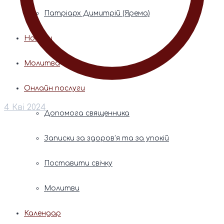
Патріарх Димитрій (Ярема)
Новини
Молитва
Онлайн послуги
4 Кві 2024
Допомога священника
Записки за здоров’я та за упокій
Поставити свічку
Молитви
Календар