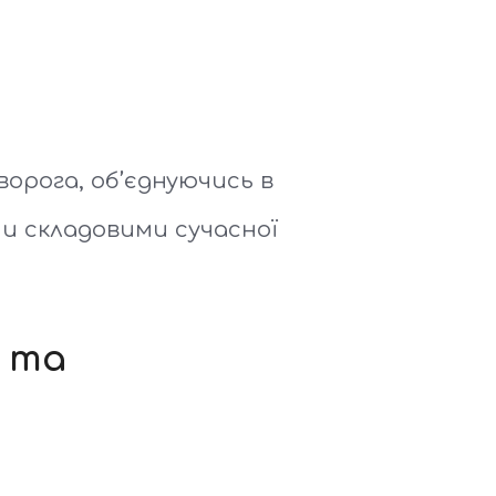
орога, об’єднуючись в
ми складовими сучасної
і та