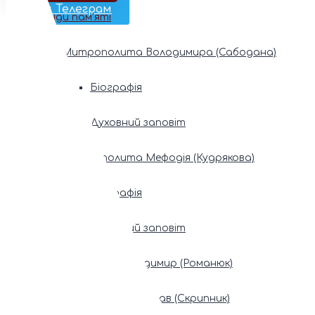
Наш Телеграм
Фонди пам’яті
Митрополита Володимира (Сабодана)
Біографія
Духовний заповіт
Митрополита Мефодія (Кудрякова)
Біографія
Духовний заповіт
Патріарх Володимир (Романюк)
Патріарх Мстислав (Скрипник)