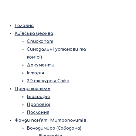
Головна
Київська церква
Єпископат
Синодальні установи та
комісії
Документи
Історія
3D екскурсія Софії
Предстоятель
Біографія
Проповіді
Послання
Фонди пам’яті Митрополитів
Володимира (Сабодана)