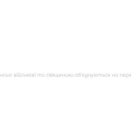
країнські військові 
редовій
нські військові та священики об’єднуються на пер