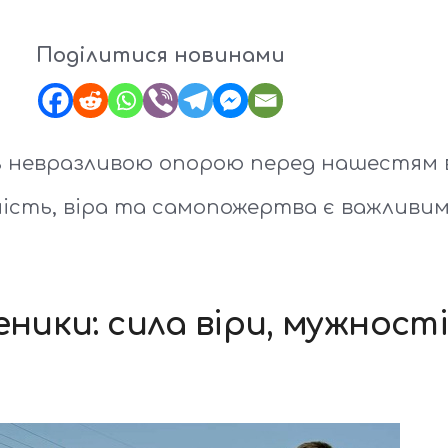
Поділитися новинами
 невразливою опорою перед нашестям в
ність, віра та самопожертва є важливи
еники: сила віри, мужност