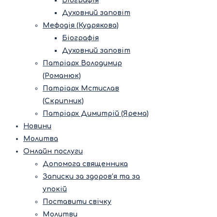
Біографія
Духовний заповіт
Мефодія (Кудрякова)
Біографія
Духовний заповіт
Патріарх Володимир
(Романюк)
Патріарх Мстислав
(Скрипник)
Патріарх Димитрій (Ярема)
Новини
Молитва
Онлайн послуги
Допомога священника
Записки за здоров’я та за
упокій
Поставити свічку
Молитви