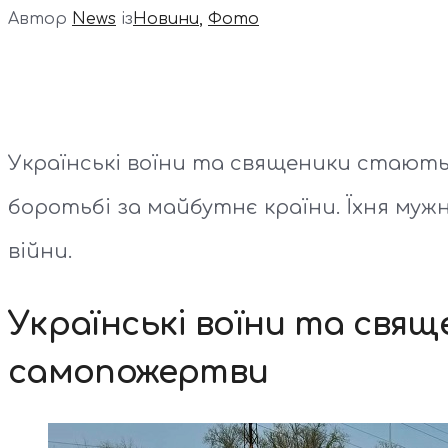
Автор
News
із
Новини
,
Фото
Українські воїни та священики стають
боротьбі за майбутнє країни. Їхня муж
війни.
Українські воїни та свящ
самопожертви