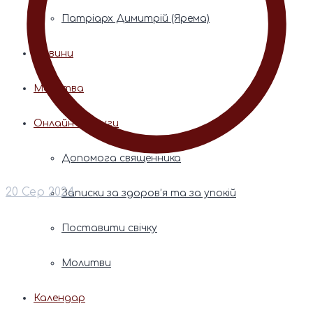
Патріарх Димитрій (Ярема)
Новини
Молитва
Онлайн послуги
Допомога священника
20 Сер 2024
Записки за здоров’я та за упокій
Поставити свічку
Молитви
Календар