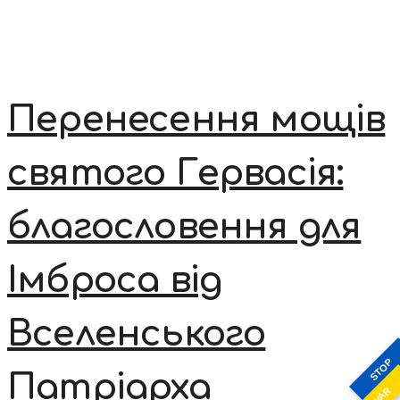
Перенесення мощів
святого Гервасія:
благословення для
Імброса від
Вселенського
STOP
Патріарха
WAR