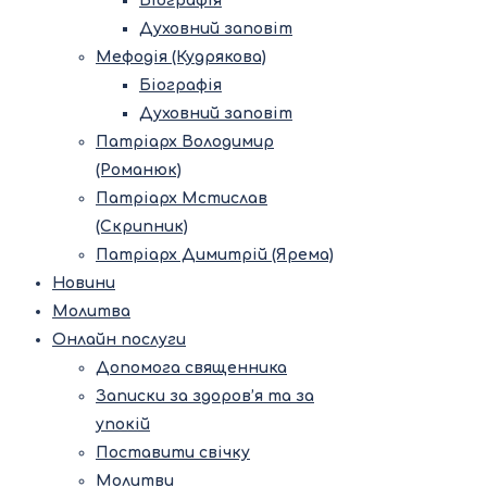
Біографія
Духовний заповіт
Мефодія (Кудрякова)
Біографія
Духовний заповіт
Патріарх Володимир
(Романюк)
Патріарх Мстислав
(Скрипник)
Патріарх Димитрій (Ярема)
Новини
Молитва
Онлайн послуги
Допомога священника
Записки за здоров’я та за
упокій
Поставити свічку
Молитви