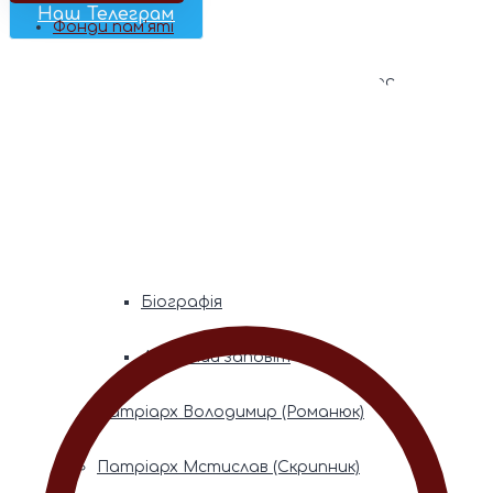
Наш Телеграм
Фонди пам’яті
Митрополита Володимира (Сабодана)
Біографія
Духовний заповіт
Митрополита Мефодія (Кудрякова)
Біографія
Духовний заповіт
Патріарх Володимир (Романюк)
Патріарх Мстислав (Скрипник)