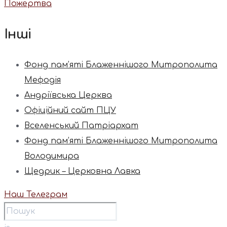
Пожертва
Інші
Фонд пам’яті Блаженнішого Митрополита
Мефодія
Андріївська Церква
Офіційний сайт ПЦУ
Вселенський Патріархат
Фонд пам’яті Блаженнішого Митрополита
Володимира
Щедрик – Церковна Лавка
Наш Телеграм