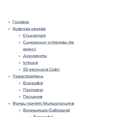
Головна
Київська церква
Єпископат
Синодальні установи та
комісії
Документи
Історія
3D екскурсія Софії
Предстоятель
Біографія
Проповіді
Послання
Фонди пам’яті Митрополитів
Володимира (Сабодана)