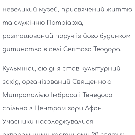
невеликий музей, присвячений життю
та служінню Патріарха,
розташований поруч із його будинком
дитинства в селі Святого Теодора.
Кульмінацією дня став культурний
захід, організований Священною
Митрополією Імброса і Тенедоса
спільно з Центром гори Афон.
Учасники насолоджувалися
акварельними картинами 20 святих