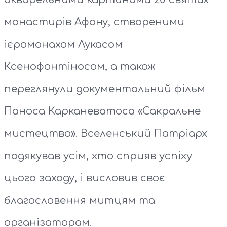
монастирів Афону, створеними
ієромонахом Лукасом
Ксенофонтіносом, а також
переглянули документальний фільм
Паноса Карканеватоса «Сакральне
мистецтво». Вселенський Патріарх
подякував усім, хто сприяв успіху
цього заходу, і висловив своє
благословення митцям та
організаторам.