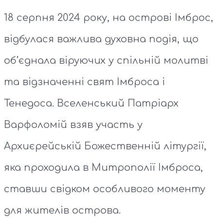
18 серпня 2024 року, на острові Імброс,
відбулася важлива духовна подія, що
об’єднала віруючих у спільній молитві
та відзначенні свят Імброса і
Тенедоса. Вселенський Патріарх
Варфоломій взяв участь у
Архиєрейській Божественній літургії,
яка проходила в Митрополії Імброса,
ставши свідком особливого моменту
для жителів острова.