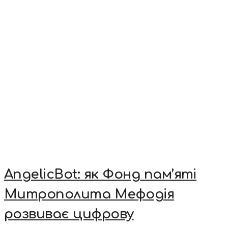
AngelicBot: як Фонд пам’яті
Митрополита Мефодія
розвиває цифрову