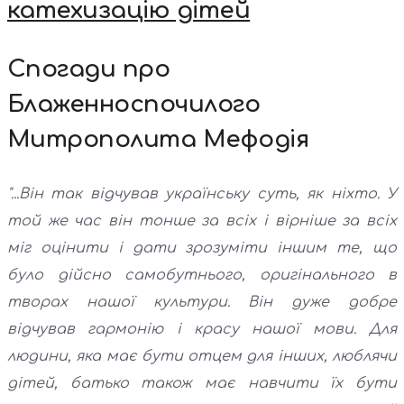
катехизацію дітей
Спогади про
Блаженноспочилого
Митрополита Мефодія
"...Він так відчував українську суть, як ніхто. У
той же час він тонше за всіх і вірніше за всіх
міг оцінити і дати зрозуміти іншим те, що
було дійсно самобутнього, оригінального в
творах нашої культури. Він дуже добре
відчував гармонію і красу нашої мови. Для
людини, яка має бути отцем для інших, люблячи
дітей, батько також має навчити їх бути