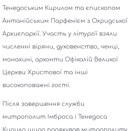
Тенедоським Кирилом та єпископом
Антанійським Парфенієм з Охридської
Архиєпархії. Участь у літургії взяли
численні віряни, духовенство, ченці,
монахині, архонти Офікалій Великої
Церкви Христової та інші
високоповажні гості.
Після завершення служби
митрополит Імброса і Тенедоса
Кирило щиро подякував митрополиту