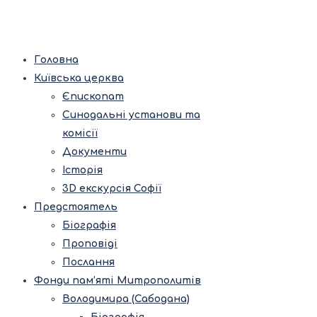
Головна
Київська церква
Єпископат
Синодальні установи та
комісії
Документи
Історія
3D екскурсія Софії
Предстоятель
Біографія
Проповіді
Послання
Фонди пам’яті Митрополитів
Володимира (Сабодана)