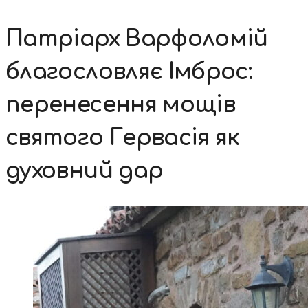
Патріарх Варфоломій
благословляє Імброс:
перенесення мощів
святого Гервасія як
духовний дар