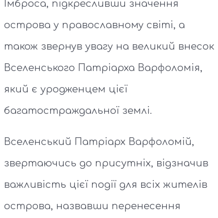
Імброса, підкресливши значення
острова у православному світі, а
також звернув увагу на великий внесок
Вселенського Патріарха Варфоломія,
який є уродженцем цієї
багатостраждальної землі.
Вселенський Патріарх Варфоломій,
звертаючись до присутніх, відзначив
важливість цієї події для всіх жителів
острова, назвавши перенесення