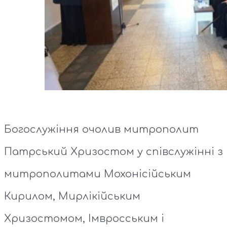
Богослужіння очолив митрополит
Патрський Хризостом у співслужінні з
митрополитами Мохонісійським
Кирилом, Мирлікійським
Хризостомом, Імвросським і