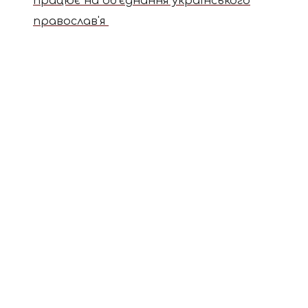
працює на об'єднання українського
православ'я