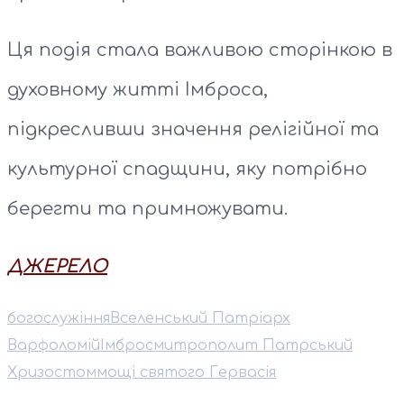
Ця подія стала важливою сторінкою в
духовному житті Імброса,
підкресливши значення релігійної та
культурної спадщини, яку потрібно
берегти та примножувати.
ДЖЕРЕЛО
богослужіння
Вселенський Патріарх
Варфоломій
Імброс
митрополит Патрський
Хризостом
мощі святого Гервасія