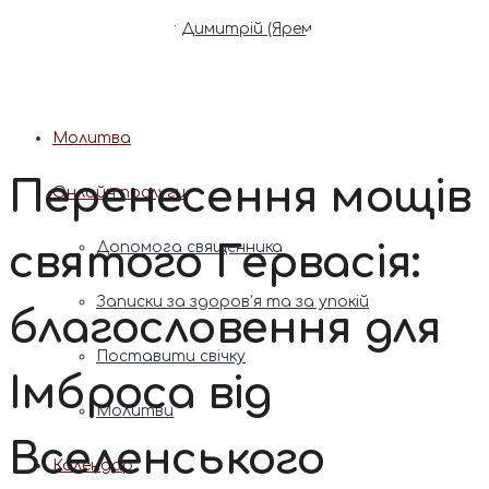
Патріарх Димитрій (Ярема)
Новини
Молитва
Перенесення мощів
Онлайн послуги
святого Гервасія:
Допомога священника
Записки за здоров’я та за упокій
благословення для
Поставити свічку
Імброса від
Молитви
Вселенського
Календар