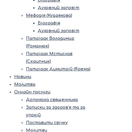
Біографія
Духовний заповіт
Мефодія (Кудрякова)
Біографія
Духовний заповіт
Патріарх Володимир
(Романюк)
Патріарх Мстислав
(Скрипник)
Патріарх Димитрій (Ярема)
Новини
Молитва
Онлайн послуги
Допомога священника
Записки за здоров’я та за
упокій
Поставити свічку
Молитви