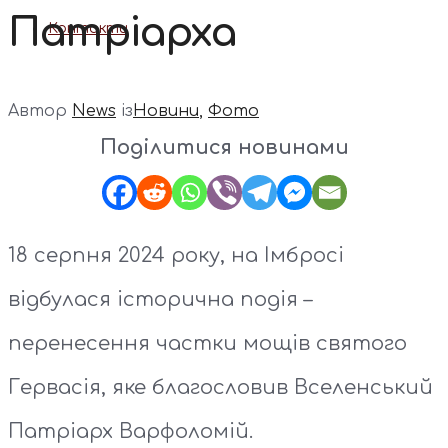
Патріарха
Контакти
Автор
News
із
Новини
,
Фото
Поділитися новинами
18 серпня 2024 року, на Імбросі
відбулася історична подія –
перенесення частки мощів святого
Гервасія, яке благословив Вселенський
Патріарх Варфоломій.