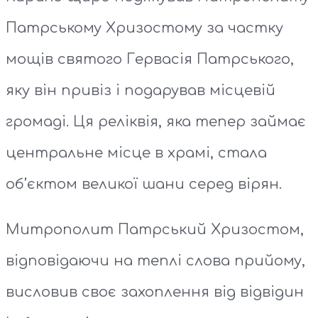
Патрському Хризостому за частку
мощів святого Гервасія Патрського,
яку він привіз і подарував місцевій
громаді. Ця реліквія, яка тепер займає
центральне місце в храмі, стала
об’єктом великої шани серед вірян.
Митрополит Патрський Хризостом,
відповідаючи на теплі слова прийому,
висловив своє захоплення від відвідин