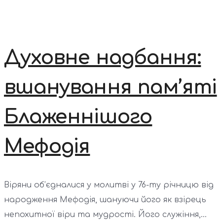
Духовне надбання:
вшанування пам’яті
Блаженнішого
Мефодія
Віряни об’єдналися у молитві у 76-ту річницю від
народження Мефодія, шануючи його як взірець
непохитної віри та мудрості. Його служіння,...