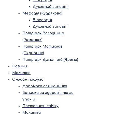
Біографія
Духовний заповіт
Мефодія (Кудрякова)
Біографія
Духовний заповіт
Патріарх Володимир
(Романюк)
Патріарх Мстислав
(Скрипник)
Патріарх Димитрій (Ярема)
Новини
Молитва
Онлайн послуги
Допомога священника
Записки за здоров’я та за
упокій
Поставити свічку
Молитви