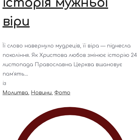
історія мужньої
віри
Її слово навернуло мудреців, її віра — піднесла
покоління. Як Христова любов змінює історію 24
листопада Православна Церква вшановує
пам’ять...
із
Молитва
,
Новини
,
Фото