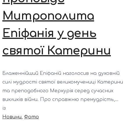
Митрополита
Епіфанія у день
святої Катерини
Блаженнійший Епіфаній наголосив на духовній
силі мудрості святої великомучениці Катерини
та преподобного Меркурія серед сучасних
викликів війни. Про справжню премудрість,...
із
Новини
,
Фото