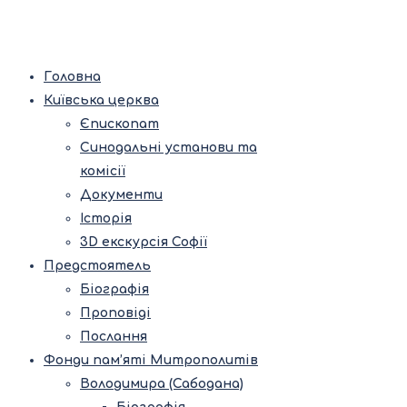
Головна
Київська церква
Єпископат
Синодальні установи та
комісії
Документи
Історія
3D екскурсія Софії
Предстоятель
Біографія
Проповіді
Послання
Фонди пам’яті Митрополитів
Володимира (Сабодана)