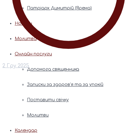
Патріарх Димитрій (Ярема)
Новини
Молитва
Онлайн послуги
2 Гру 2025
Допомога священника
Записки за здоров’я та за упокій
Поставити свічку
Молитви
Календар