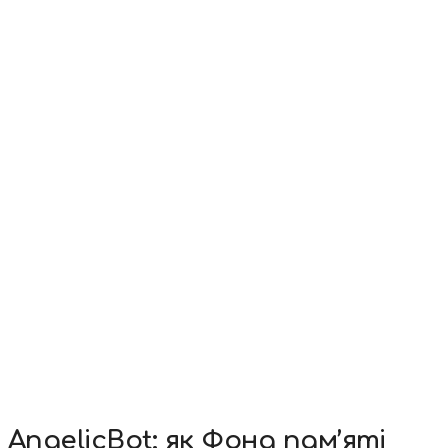
AngelicBot: як Фонд пам’яті