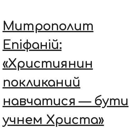
Митрополит
Епіфаній:
«Християнин
покликаний
навчатися — бути
учнем Христа»