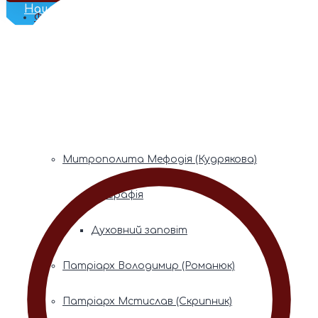
Наш Телеграм
Фонди пам’яті
Митрополита Володимира (Сабодана)
Біографія
Духовний заповіт
Митрополита Мефодія (Кудрякова)
Біографія
Духовний заповіт
Патріарх Володимир (Романюк)
Патріарх Мстислав (Скрипник)