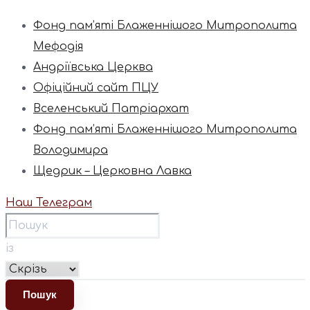
Фонд пам’яті Блаженнішого Митрополита
Мефодія
Андріївська Церква
Офіційний сайт ПЦУ
Вселенський Патріархат
Фонд пам’яті Блаженнішого Митрополита
Володимира
Щедрик – Церковна Лавка
Наш Телеграм
із