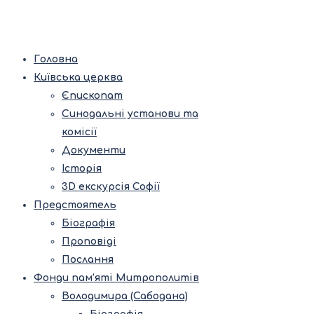
Головна
Київська церква
Єпископат
Синодальні установи та
комісії
Документи
Історія
3D екскурсія Софії
Предстоятель
Біографія
Проповіді
Послання
Фонди пам’яті Митрополитів
Володимира (Сабодана)