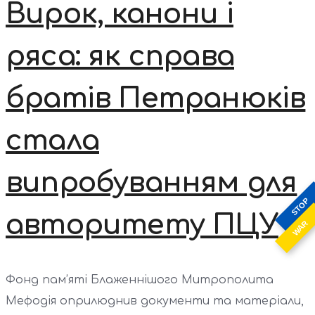
Вирок, канони і
ряса: як справа
братів Петранюків
стала
випробуванням для
STOP
авторитету ПЦУ
WAR
Фонд пам’яті Блаженнішого Митрополита
Мефодія оприлюднив документи та матеріали,