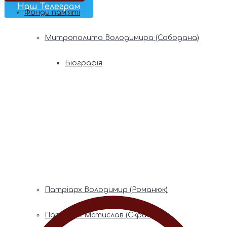
Наш Телеграм
Фонди пам’яті
Митрополита Володимира (Сабодана)
Біографія
Духовний заповіт
Митрополита Мефодія (Кудрякова)
Біографія
Духовний заповіт
Патріарх Володимир (Романюк)
Патріарх Мстислав (Скрипник)