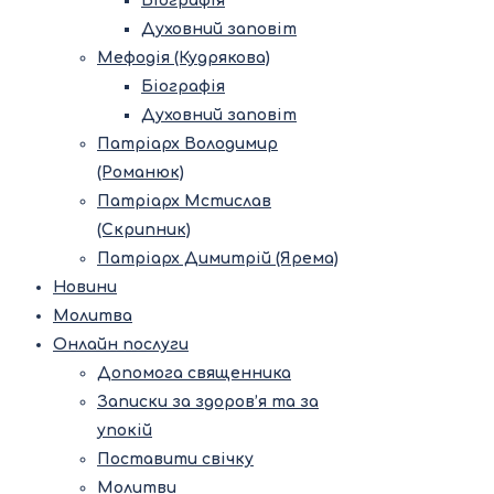
Біографія
Духовний заповіт
Мефодія (Кудрякова)
Біографія
Духовний заповіт
Патріарх Володимир
(Романюк)
Патріарх Мстислав
(Скрипник)
Патріарх Димитрій (Ярема)
Новини
Молитва
Онлайн послуги
Допомога священника
Записки за здоров’я та за
упокій
Поставити свічку
Молитви