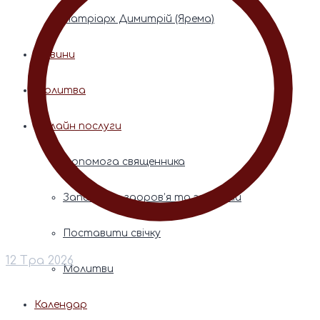
Патріарх Димитрій (Ярема)
Новини
Молитва
Онлайн послуги
Допомога священника
Записки за здоров’я та за упокій
Поставити свічку
12 Тра 2026
Молитви
Календар