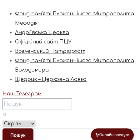
Фонд пам’яті Блаженнішого Митрополита
Мефодія
Андріївська Церква
Офіційний сайт ПЦУ
Вселенський Патріархат
Фонд пам’яті Блаженнішого Митрополита
Володимира
Щедрик – Церковна Лавка
Наш Телеграм
із
✨
Онлайн послуги