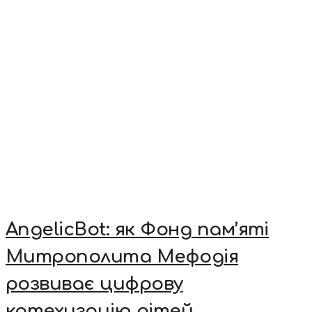
AngelicBot: як Фонд пам’яті
Митрополита Мефодія
розвиває цифрову
катехизацію дітей