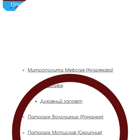
Наш Телеграм
Фонди пам’яті
Митрополита Володимира (Сабодана)
Біографія
Духовний заповіт
Митрополита Мефодія (Кудрякова)
Біографія
Духовний заповіт
Патріарх Володимир (Романюк)
Патріарх Мстислав (Скрипник)