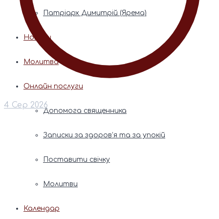
Патріарх Димитрій (Ярема)
Новини
Молитва
Онлайн послуги
4 Сер 2026
Допомога священника
Записки за здоров’я та за упокій
Поставити свічку
Молитви
Календар