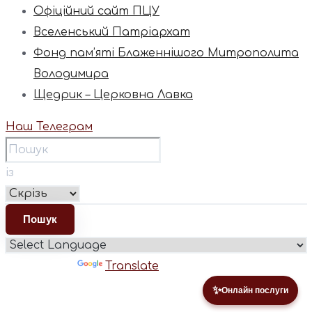
Офіційний сайт ПЦУ
Вселенський Патріархат
Фонд пам’яті Блаженнішого Митрополита
Володимира
Щедрик – Церковна Лавка
Наш Телеграм
із
Powered by
Translate
✨
Онлайн послуги