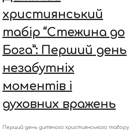
християнський
табір “Стежина до
Бога”: Перший день
незабутніх
моментів і
духовних вражень
Перший день дитячого християнського табору