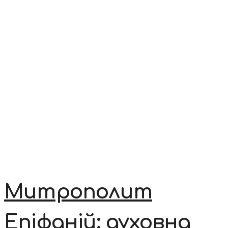
Митрополит
Епіфаній: духовна