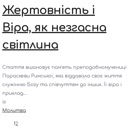
Жертовність і
Віра, як незгасна
світлина
Стаття вшановує пам’ять преподобномучениці
Параскеви Римської, яка віддавала своє життя
служінню Богу та співчуттям до інших. Її віра і
приклад...
із
Молитва
1
2