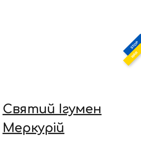
STOP
WAR
Святий Ігумен
Меркурій