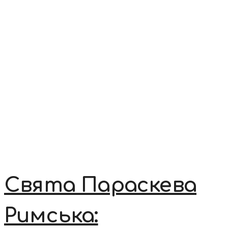
Свята Параскева
Римська: