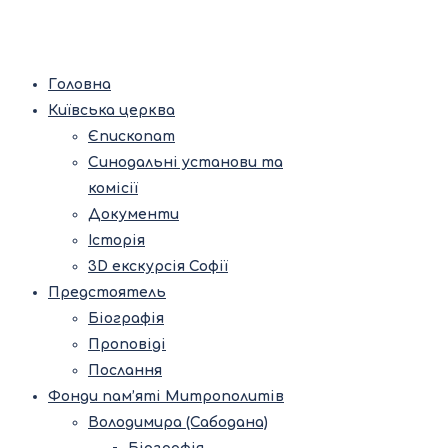
Головна
Київська церква
Єпископат
Синодальні установи та
комісії
Документи
Історія
3D екскурсія Софії
Предстоятель
Біографія
Проповіді
Послання
Фонди пам’яті Митрополитів
Володимира (Сабодана)