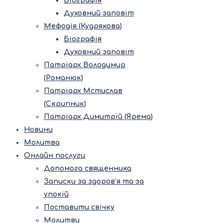
Біографія
Духовний заповіт
Мефодія (Кудрякова)
Біографія
Духовний заповіт
Патріарх Володимир
(Романюк)
Патріарх Мстислав
(Скрипник)
Патріарх Димитрій (Ярема)
Новини
Молитва
Онлайн послуги
Допомога священника
Записки за здоров’я та за
упокій
Поставити свічку
Молитви