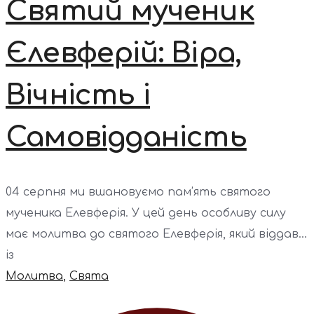
Святий мученик
Єлевферій: Віра,
Вічність і
Самовідданість
04 серпня ми вшановуємо пам’ять святого
мученика Елевферія. У цей день особливу силу
має молитва до святого Елевферія, який віддав...
із
Молитва
,
Свята