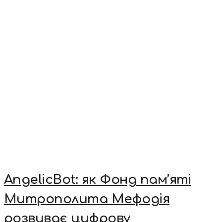
AngelicBot: як Фонд пам’яті
Митрополита Мефодія
розвиває цифрову