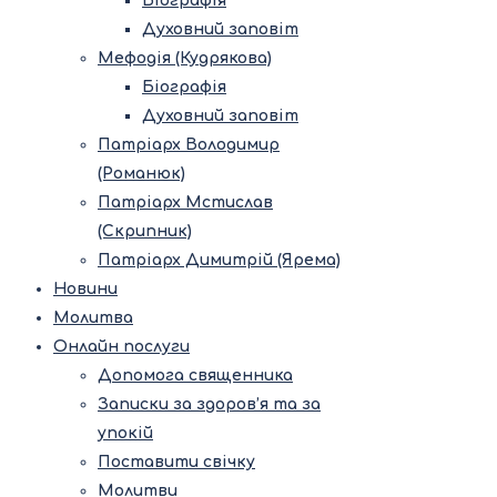
Біографія
Духовний заповіт
Мефодія (Кудрякова)
Біографія
Духовний заповіт
Патріарх Володимир
(Романюк)
Патріарх Мстислав
(Скрипник)
Патріарх Димитрій (Ярема)
Новини
Молитва
Онлайн послуги
Допомога священника
Записки за здоров’я та за
упокій
Поставити свічку
Молитви