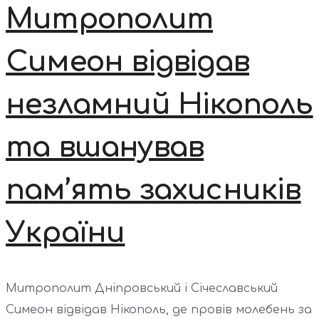
Митрополит
Симеон відвідав
незламний Нікополь
та вшанував
пам’ять захисників
України
Митрополит Дніпровський і Січеславський
Симеон відвідав Нікополь, де провів молебень за