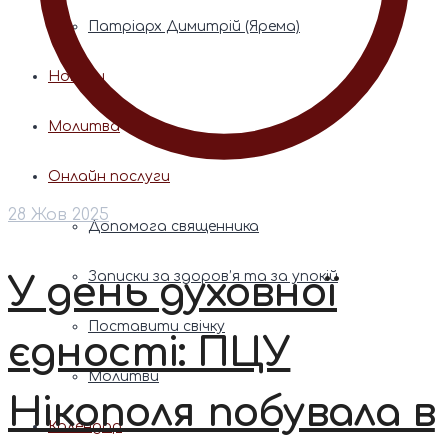
Патріарх Димитрій (Ярема)
Новини
Молитва
Онлайн послуги
28 Жов 2025
Допомога священника
Записки за здоров’я та за упокій
У день духовної
Поставити свічку
єдності: ПЦУ
Молитви
Нікополя побувала в
Календар