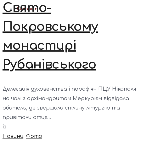
Свято-
Контакти
Покровському
монастирі
Рубанівського
Делегація духовенства і парафіян ПЦУ Нікополя
на чолі з архімандритом Меркурієм відвідала
обитель, де звершили спільну літургію та
привітали отця...
із
Новини
,
Фото