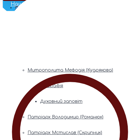
Наш Телеграм
Фонди пам’яті
Митрополита Володимира (Сабодана)
Біографія
Духовний заповіт
Митрополита Мефодія (Кудрякова)
Біографія
Духовний заповіт
Патріарх Володимир (Романюк)
Патріарх Мстислав (Скрипник)