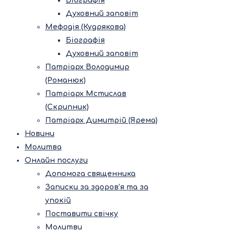
Біографія
Духовний заповіт
Мефодія (Кудрякова)
Біографія
Духовний заповіт
Патріарх Володимир
(Романюк)
Патріарх Мстислав
(Скрипник)
Патріарх Димитрій (Ярема)
Новини
Молитва
Онлайн послуги
Допомога священника
Записки за здоров’я та за
упокій
Поставити свічку
Молитви