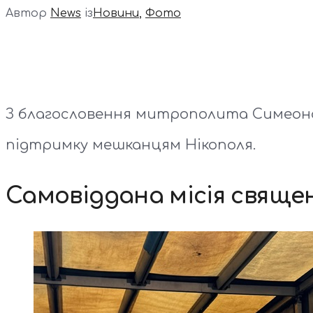
Автор
News
із
Новини
,
Фото
З благословення митрополита Симеона,
підтримку мешканцям Нікополя.
Самовіддана місія священи