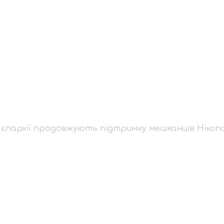
ької єпархії продов
в Нікополя
 єпархії продовжують підтримку мешканців Нікоп