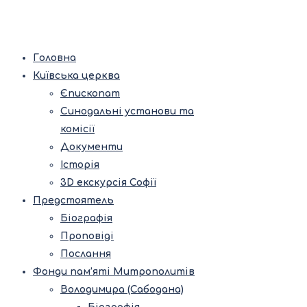
Головна
Київська церква
Єпископат
Синодальні установи та
комісії
Документи
Історія
3D екскурсія Софії
Предстоятель
Біографія
Проповіді
Послання
Фонди пам’яті Митрополитів
Володимира (Сабодана)