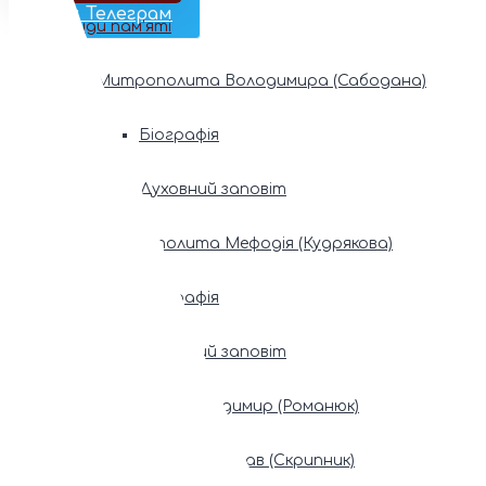
Наш Телеграм
Фонди пам’яті
Митрополита Володимира (Сабодана)
Біографія
Духовний заповіт
Митрополита Мефодія (Кудрякова)
Біографія
Духовний заповіт
Патріарх Володимир (Романюк)
Патріарх Мстислав (Скрипник)