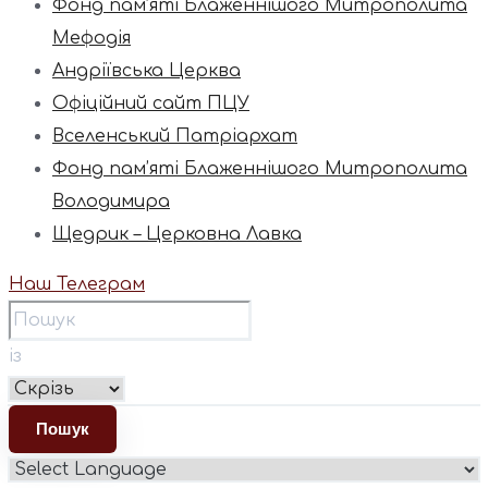
Фонд пам’яті Блаженнішого Митрополита
Мефодія
Андріївська Церква
Офіційний сайт ПЦУ
Вселенський Патріархат
Фонд пам’яті Блаженнішого Митрополита
Володимира
Щедрик – Церковна Лавка
Наш Телеграм
із