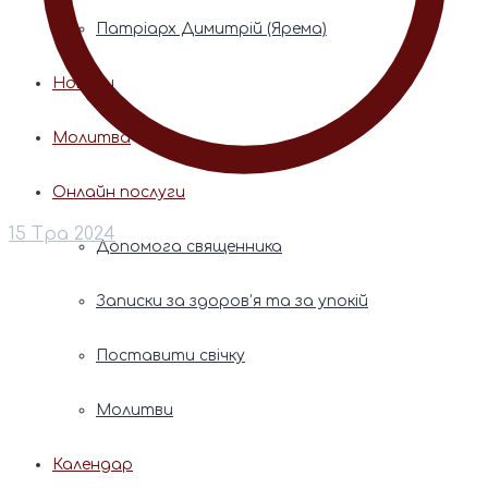
Патріарх Димитрій (Ярема)
Новини
Молитва
Онлайн послуги
15 Тра 2024
Допомога священника
Записки за здоров’я та за упокій
Поставити свічку
Молитви
Календар