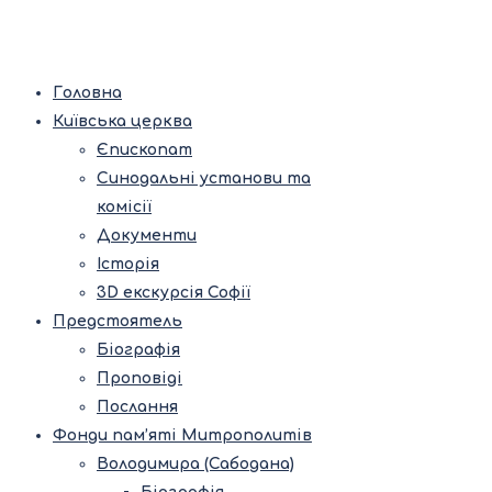
Головна
Київська церква
Єпископат
Синодальні установи та
комісії
Документи
Історія
3D екскурсія Софії
Предстоятель
Біографія
Проповіді
Послання
Фонди пам’яті Митрополитів
Володимира (Сабодана)