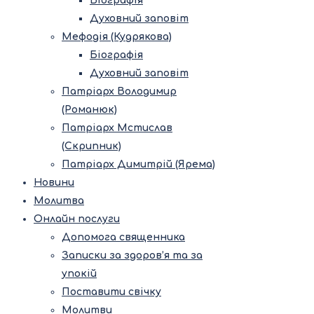
Біографія
Духовний заповіт
Мефодія (Кудрякова)
Біографія
Духовний заповіт
Патріарх Володимир
(Романюк)
Патріарх Мстислав
(Скрипник)
Патріарх Димитрій (Ярема)
Новини
Молитва
Онлайн послуги
Допомога священника
Записки за здоров’я та за
упокій
Поставити свічку
Молитви