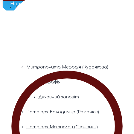
Наш Телеграм
Фонди пам’яті
Митрополита Володимира (Сабодана)
Біографія
Духовний заповіт
Митрополита Мефодія (Кудрякова)
Біографія
Духовний заповіт
Патріарх Володимир (Романюк)
Патріарх Мстислав (Скрипник)