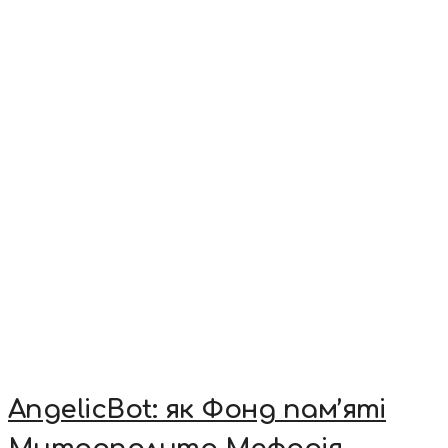
AngelicBot: як Фонд пам’яті