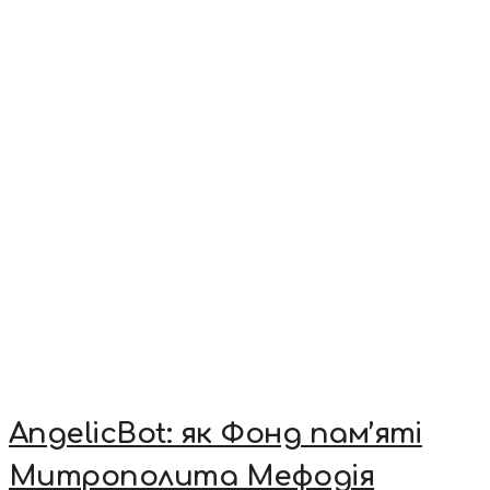
AngelicBot: як Фонд пам’яті
Митрополита Мефодія