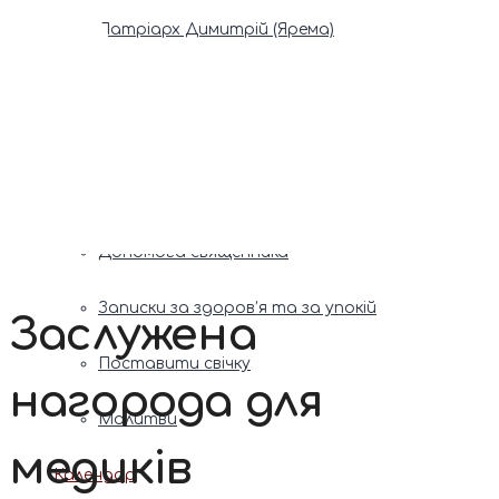
Патріарх Димитрій (Ярема)
Новини
Молитва
Онлайн послуги
Допомога священника
Записки за здоров’я та за упокій
Заслужена
Поставити свічку
нагорода для
Молитви
медиків
Календар