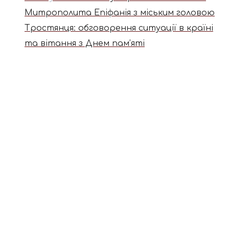
Митрополита Епіфанія з міським головою
Тростянця: обговорення ситуації в країні
та вітання з Днем пам’яті