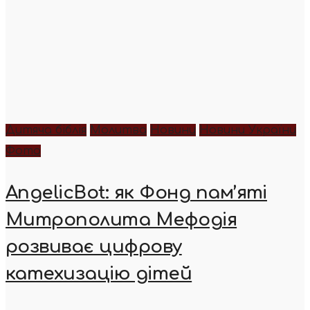
Дитяча біблія
Молитва
Новини
Новини України
Фото
AngelicBot: як Фонд пам’яті
Митрополита Мефодія
розвиває цифрову
катехизацію дітей