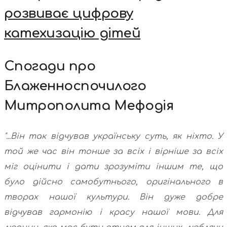
розвиває цифрову
катехизацію дітей
Спогади про
Блаженноспочилого
Митрополита Мефодія
"...Він так відчував українську суть, як ніхто. У
той же час він тонше за всіх і вірніше за всіх
міг оцінити і дати зрозуміти іншим те, що
було дійсно самобутнього, оригінального в
творах нашої культури. Він дуже добре
відчував гармонію і красу нашої мови. Для