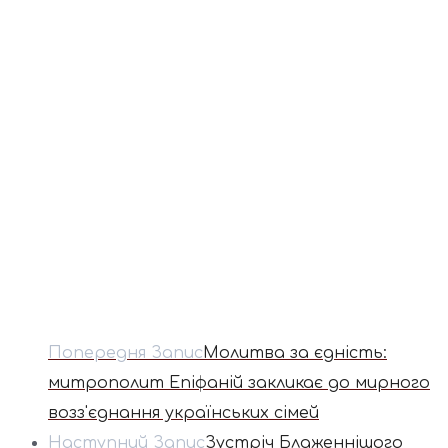
Попередня Запис
Молитва за єдність:
митрополит Епіфаній закликає до мирного
возз'єднання українських сімей
Наступний Запис
Зустріч Блаженнішого