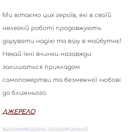
Ми вітаємо цих героїв, які в своїй
нелегкій роботі продовжують
дарувати надію та віру в майбутнє!
Нехай їхні вчинки назавжди
залишаться прикладом
самопожертви та безмежної любові
до ближнього.
ДЖЕРЕЛО
визнання
віддана праця
медичний