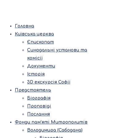
Головна
Київська церква
Єпископат
Синодальні установи та
комісії
Документи
Історія
3D екскурсія Софії
Предстоятель
Біографія
Проповіді
Послання
Фонди пам’яті Митрополитів
Володимира (Сабодана)