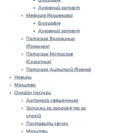
Біографія
Духовний заповіт
Мефодія (Кудрякова)
Біографія
Духовний заповіт
Патріарх Володимир
(Романюк)
Патріарх Мстислав
(Скрипник)
Патріарх Димитрій (Ярема)
Новини
Молитва
Онлайн послуги
Допомога священника
Записки за здоров’я та за
упокій
Поставити свічку
Молитви