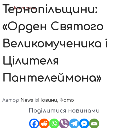
Тернопільщини:
Контакти
«Орден Святого
Великомученика і
Цілителя
Пантелеймона»
Автор
News
із
Новини
,
Фото
Поділитися новинами