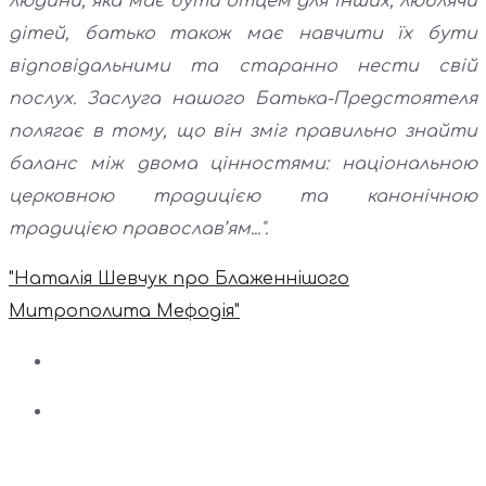
людини, яка має бути отцем для інших, люблячи
дітей, батько також має навчити їх бути
відповідальними та старанно нести свій
послух. Заслуга нашого Батька-Предстоятеля
полягає в тому, що він зміг правильно знайти
баланс між двома цінностями: національною
церковною традицією та канонічною
традицією православ’ям...".
"Наталія Шевчук про Блаженнішого
Митрополита Мефодія"