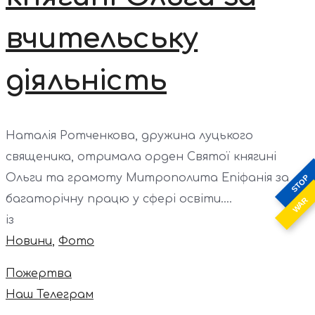
вчительську
діяльність
Наталія Ротченкова, дружина луцького
священика, отримала орден Святої княгині
Ольги та грамоту Митрополита Епіфанія за
STOP
багаторічну працю у сфері освіти....
WAR
із
Новини
,
Фото
Пожертва
Наш Телеграм