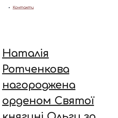
Контакти
Наталія
Ротченкова
нагороджена
орденом Святої
княгині Ольги за