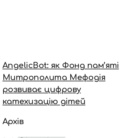
AngelicBot: як Фонд пам’яті
Митрополита Мефодія
розвиває цифрову
катехизацію дітей
Архів