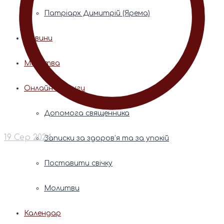
Патріарх Димитрій (Ярема)
Новини
Молитва
Онлайн послуги
Допомога священника
19 Сер 2024
Записки за здоров’я та за упокій
Поставити свічку
Молитви
Календар