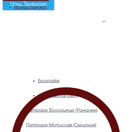
Наш Телеграм
Фонди пам’яті
Митрополита Володимира (Сабодана)
Біографія
Духовний заповіт
Митрополита Мефодія (Кудрякова)
Біографія
Духовний заповіт
Патріарх Володимир (Романюк)
Патріарх Мстислав (Скрипник)