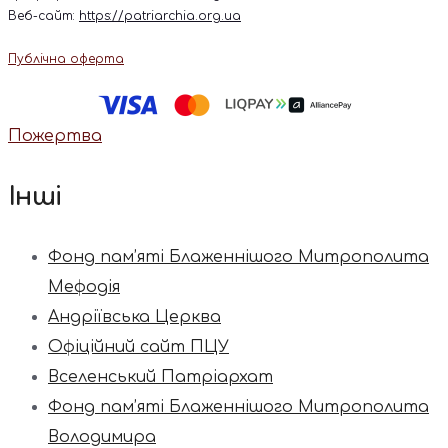
Веб-сайт:
https://patriarchia.org.ua
Публічна оферта
Пожертва
Інші
Фонд пам’яті Блаженнішого Митрополита
Мефодія
Андріївська Церква
Офіційний сайт ПЦУ
Вселенський Патріархат
Фонд пам’яті Блаженнішого Митрополита
Володимира