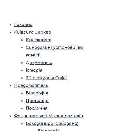
Головна
Київська церква
Єпископат
Синодальні установи та
комісії
Документи
Історія
3D екскурсія Софії
Предстоятель
Біографія
Проповіді
Послання
Фонди пам’яті Митрополитів
Володимира (Сабодана)