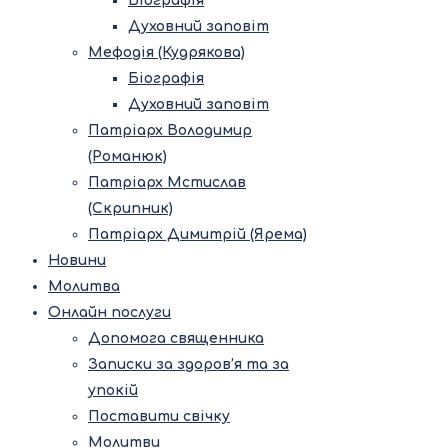
Біографія
Духовний заповіт
Мефодія (Кудрякова)
Біографія
Духовний заповіт
Патріарх Володимир
(Романюк)
Патріарх Мстислав
(Скрипник)
Патріарх Димитрій (Ярема)
Новини
Молитва
Онлайн послуги
Допомога священника
Записки за здоров’я та за
упокій
Поставити свічку
Молитви