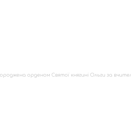
 нагороджена орден
ительську діяльність
ороджена орденом Святої княгині Ольги за вчител