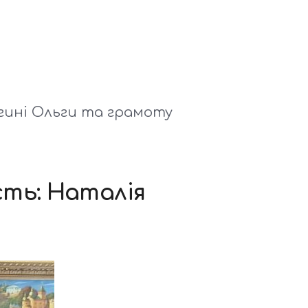
гині Ольги та грамоту
сть: Наталія