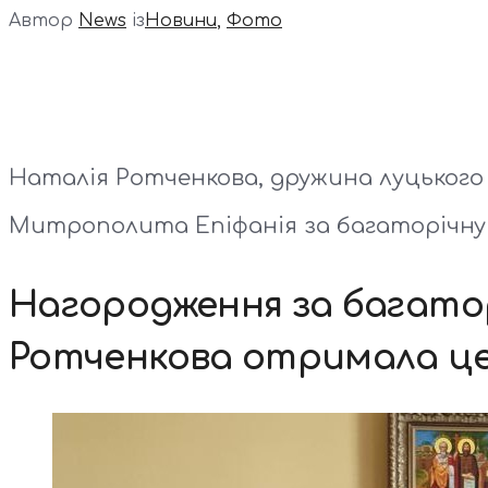
Автор
News
із
Новини
,
Фото
Наталія Ротченкова, дружина луцького
Митрополита Епіфанія за багаторічну 
Нагородження за багатор
Ротченкова отримала це