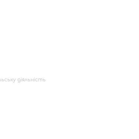
ом Святої
ьську діяльність