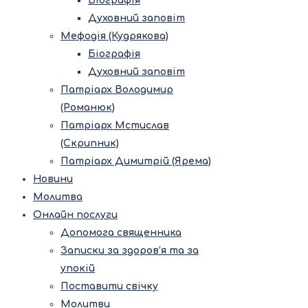
Біографія
Духовний заповіт
Мефодія (Кудрякова)
Біографія
Духовний заповіт
Патріарх Володимир
(Романюк)
Патріарх Мстислав
(Скрипник)
Патріарх Димитрій (Ярема)
Новини
Молитва
Онлайн послуги
Допомога священника
Записки за здоров’я та за
упокій
Поставити свічку
Молитви