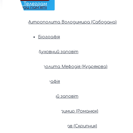
Наш Телеграм
Фонди пам’яті
Митрополита Володимира (Сабодана)
Біографія
Духовний заповіт
Митрополита Мефодія (Кудрякова)
Біографія
Духовний заповіт
Патріарх Володимир (Романюк)
Патріарх Мстислав (Скрипник)