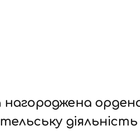
 нагороджена орден
ительську діяльність