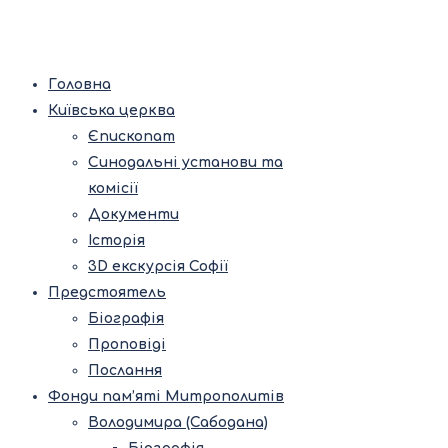
Головна
Київська церква
Єпископат
Синодальні установи та
комісії
Документи
Історія
3D екскурсія Софії
Предстоятель
Біографія
Проповіді
Послання
Фонди пам’яті Митрополитів
Володимира (Сабодана)