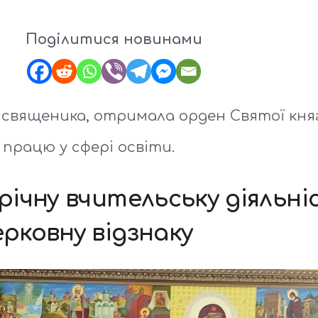
Поділитися новинами
 священика, отримала орден Святої кня
працю у сфері освіти.
ічну вчительську діяльні
рковну відзнаку