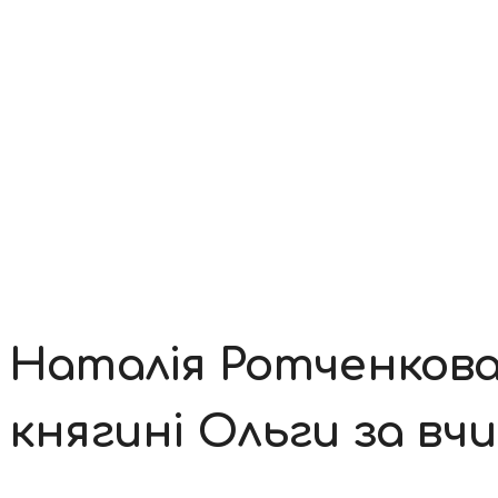
Контакти
Наталія Ротченкова
княгині Ольги за вч