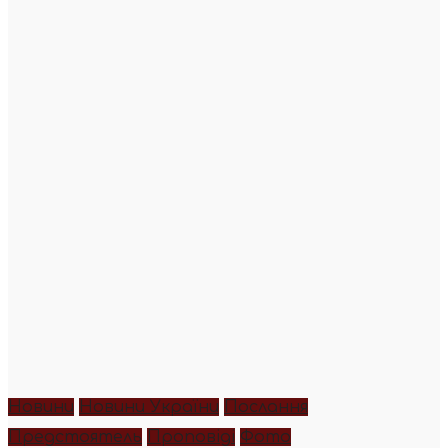
Новини
Новини України
Послання
Предстоятель
Проповіді
Фото