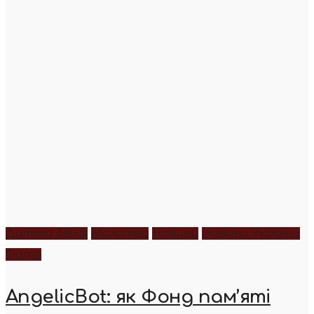
Дитяча біблія
Молитва
Новини
Новини України
Фото
AngelicBot: як Фонд пам’яті