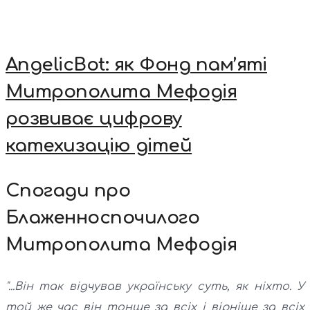
AngelicBot: як Фонд пам’яті
Митрополита Мефодія
розвиває цифрову
катехизацію дітей
Спогади про
Блаженноспочилого
Митрополита Мефодія
"...Він так відчував українську суть, як ніхто. У
той же час він тонше за всіх і вірніше за всіх