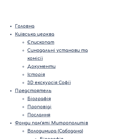
Головна
Київська церква
Єпископат
Синодальні установи та
комісії
Документи
Історія
3D екскурсія Софії
Предстоятель
Біографія
Проповіді
Послання
Фонди пам’яті Митрополитів
Володимира (Сабодана)