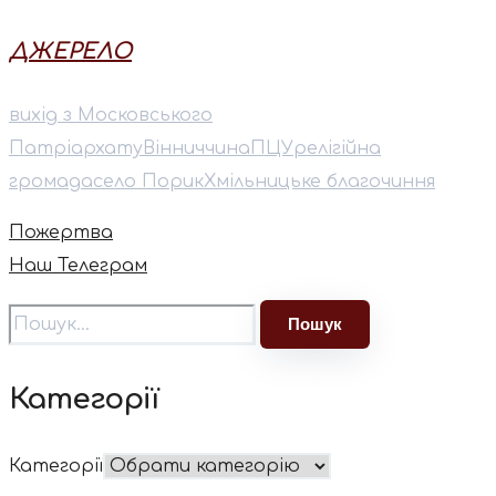
ДЖЕРЕЛО
вихід з Московського
Патріархату
Вінниччина
ПЦУ
релігійна
громада
село Порик
Хмільницьке благочиння
Пожертва
Наш Телеграм
Категорії
Категорії