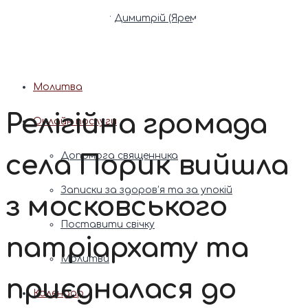
Патріарх Димитрій (Ярема)
Новини
Молитва
Релігійна громада
Онлайн послуги
села Порик вийшла
Допомога священника
Записки за здоров’я та за упокій
з московського
Поставити свічку
патріархату та
Молитви
приєдналася до
Календар