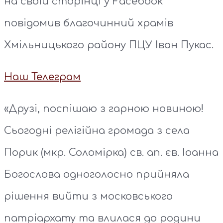
на своїй сторінці у Facebook
повідомив благочинний храмів
Хмільницького району ПЦУ Іван Пукас.
Наш Телеграм
«Друзі, поспішаю з гарною новиною!
Сьогодні релігійна громада з села
Порик (мкр. Соломірка) св. ап. єв. Іоанна
Богослова одноголосно прийняла
рішення вийти з московського
патріархату та влилася до родини