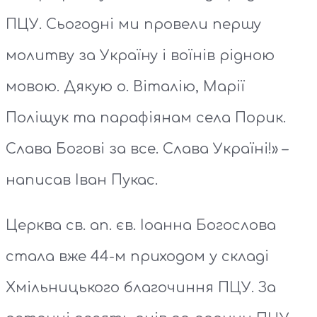
ПЦУ. Сьогодні ми провели першу
молитву за Україну і воїнів рідною
мовою. Дякую о. Віталію, Марії
Поліщук та парафіянам села Порик.
Слава Богові за все. Слава Україні!» –
написав Іван Пукас.
Церква св. ап. єв. Іоанна Богослова
стала вже 44-м приходом у складі
Хмільницького благочиння ПЦУ. За