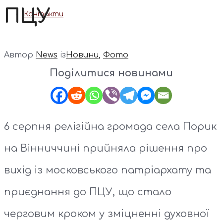
ПЦУ
Контакти
Автор
News
із
Новини
,
Фото
Поділитися новинами
6 серпня релігійна громада села Порик
на Вінниччині прийняла рішення про
вихід із московського патріархату та
приєднання до ПЦУ, що стало
черговим кроком у зміцненні духовної