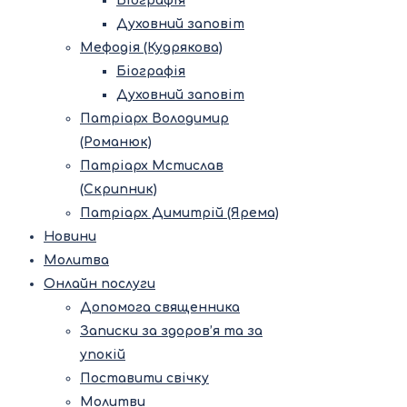
Біографія
Духовний заповіт
Мефодія (Кудрякова)
Біографія
Духовний заповіт
Патріарх Володимир
(Романюк)
Патріарх Мстислав
(Скрипник)
Патріарх Димитрій (Ярема)
Новини
Молитва
Онлайн послуги
Допомога священника
Записки за здоров’я та за
упокій
Поставити свічку
Молитви