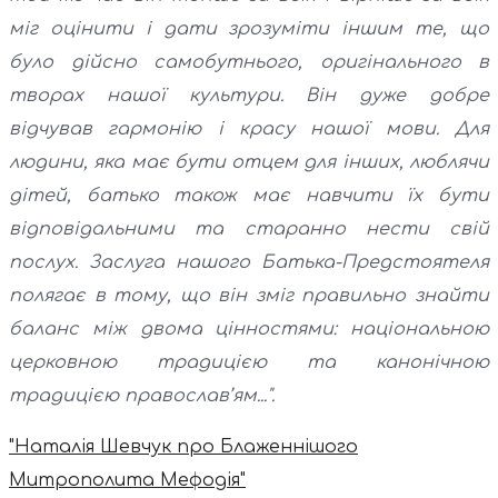
міг оцінити і дати зрозуміти іншим те, що
було дійсно самобутнього, оригінального в
творах нашої культури. Він дуже добре
відчував гармонію і красу нашої мови. Для
людини, яка має бути отцем для інших, люблячи
дітей, батько також має навчити їх бути
відповідальними та старанно нести свій
послух. Заслуга нашого Батька-Предстоятеля
полягає в тому, що він зміг правильно знайти
баланс між двома цінностями: національною
церковною традицією та канонічною
традицією православ’ям...".
"Наталія Шевчук про Блаженнішого
Митрополита Мефодія"