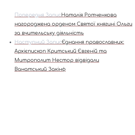
Попередня Запис
Наталія Ротченкова
нагороджена орденом Святої княгині Ольги
за вчительську діяльність
Наступний Запис
Єднання православних:
Архієпископ Критський Євгеній та
Митрополит Нестор відвідали
Ванатський Закінф