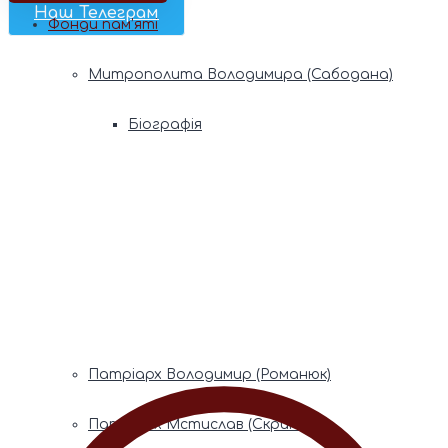
Наш Телеграм
Фонди пам’яті
Митрополита Володимира (Сабодана)
Біографія
Духовний заповіт
Митрополита Мефодія (Кудрякова)
Біографія
Духовний заповіт
Патріарх Володимир (Романюк)
Патріарх Мстислав (Скрипник)