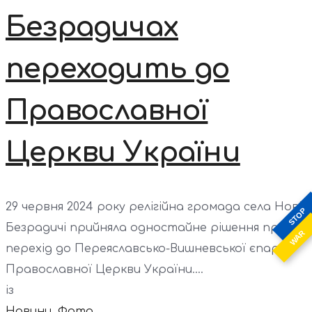
Безрадичах
переходить до
Православної
Церкви України
29 червня 2024 року релігійна громада села Нові
STOP
Безрадичі прийняла одностайне рішення про
WAR
перехід до Переяславсько-Вишневської єпархії
Православної Церкви України....
із
Новини
,
Фото