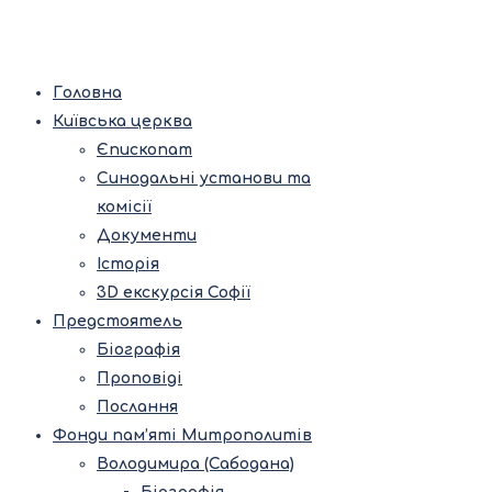
Головна
Київська церква
Єпископат
Синодальні установи та
комісії
Документи
Історія
3D екскурсія Софії
Предстоятель
Біографія
Проповіді
Послання
Фонди пам’яті Митрополитів
Володимира (Сабодана)