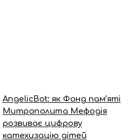
AngelicBot: як Фонд пам’яті
Митрополита Мефодія
розвиває цифрову
катехизацію дітей