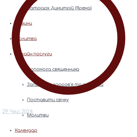
Патріарх Димитрій (Ярема)
Новини
Молитва
Онлайн послуги
Допомога священника
Записки за здоров’я та за упокій
Поставити свічку
29 Чер 2024
Молитви
Календар