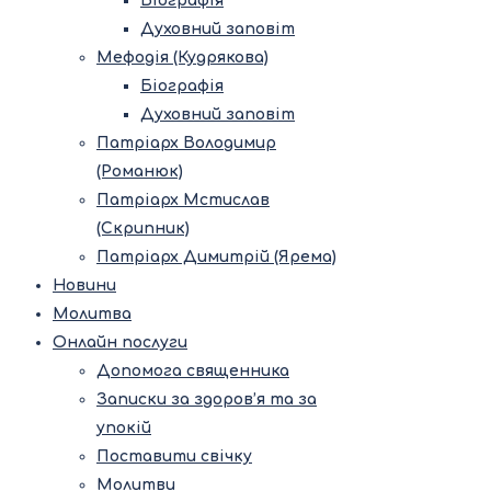
Біографія
Духовний заповіт
Мефодія (Кудрякова)
Біографія
Духовний заповіт
Патріарх Володимир
(Романюк)
Патріарх Мстислав
(Скрипник)
Патріарх Димитрій (Ярема)
Новини
Молитва
Онлайн послуги
Допомога священника
Записки за здоров’я та за
упокій
Поставити свічку
Молитви