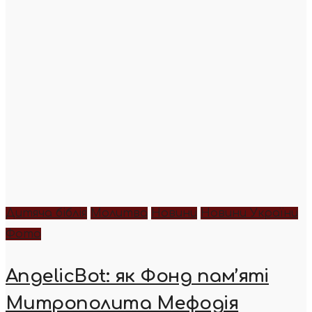
Дитяча біблія
Молитва
Новини
Новини України
Фото
AngelicBot: як Фонд пам’яті
Митрополита Мефодія