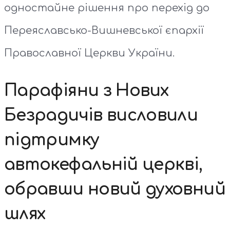
одностайне рішення про перехід до
Переяславсько-Вишневської єпархії
Православної Церкви України.
Парафіяни з Нових
Безрадичів висловили
підтримку
автокефальній церкві,
обравши новий духовний
шлях