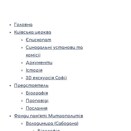
Головна
Київська церква
Єпископат
Синодальні установи та
комісії
Документи
Історія
3D екскурсія Софії
Предстоятель
Біографія
Проповіді
Послання
Фонди пам’яті Митрополитів
Володимира (Сабодана)