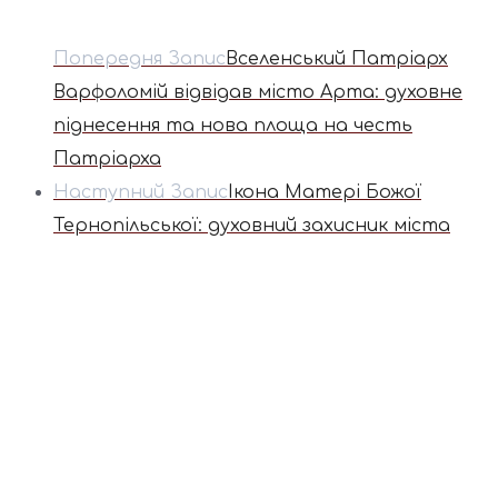
Попередня Запис
Вселенський Патріарх
Варфоломій відвідав місто Арта: духовне
піднесення та нова площа на честь
Патріарха
Наступний Запис
Ікона Матері Божої
Тернопільської: духовний захисник міста