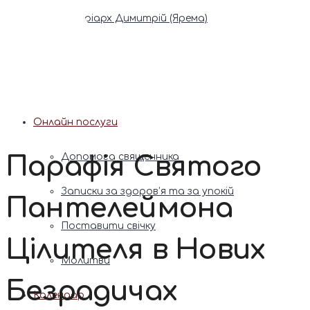
Патріарх Димитрій (Ярема)
Новини
Молитва
Онлайн послуги
Парафія Святого
Допомога священника
Записки за здоров’я та за упокій
Пантелеймона
Поставити свічку
Цілителя в Нових
Молитви
Безрадичах
Календар