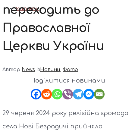
переходить до
Контакти
Православної
Церкви України
Автор
News
із
Новини
,
Фото
Поділитися новинами
29 червня 2024 року релігійна громада
села Нові Безрадичі прийняла