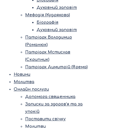
Біографія
Духовний заповіт
Мефодія (Кудрякова)
Біографія
Духовний заповіт
Патріарх Володимир
(Романюк)
Патріарх Мстислав
(Скрипник)
Патріарх Димитрій (Ярема)
Новини
Молитва
Онлайн послуги
Допомога священника
Записки за здоров’я та за
упокій
Поставити свічку
Молитви