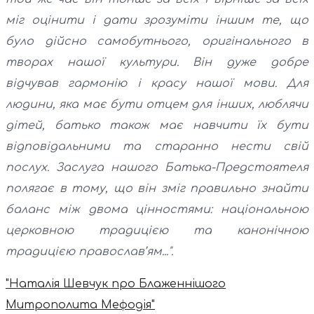
міг оцінити і дати зрозуміти іншим те, що
було дійсно самобутнього, оригінального в
творах нашої культури. Він дуже добре
відчував гармонію і красу нашої мови. Для
людини, яка має бути отцем для інших, люблячи
дітей, батько також має навчити їх бути
відповідальними та старанно нести свій
послух. Заслуга нашого Батька-Предстоятеля
полягає в тому, що він зміг правильно знайти
баланс між двома цінностями: національною
церковною традицією та канонічною
традицією православ’ям...".
"Наталія Шевчук про Блаженнішого
Митрополита Мефодія"