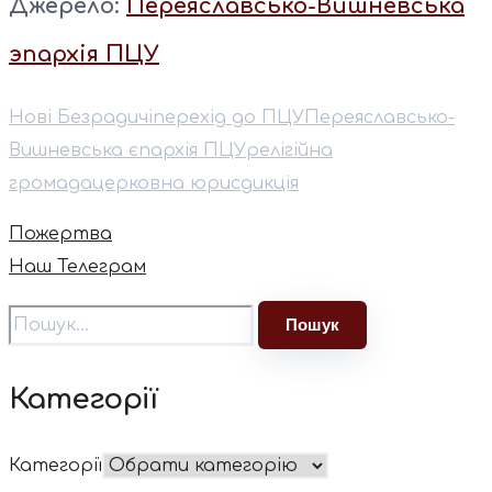
Джерело:
Переяславсько-Вишневська
эпархія ПЦУ
Нові Безрадичі
перехід до ПЦУ
Переяславсько-
Вишневська єпархія ПЦУ
релігійна
громада
церковна юрисдикція
Пожертва
Наш Телеграм
Категорії
Категорії