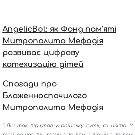
AngelicBot: як Фонд пам’яті
Митрополита Мефодія
розвиває цифрову
катехизацію дітей
Спогади про
Блаженноспочилого
Митрополита Мефодія
"...Він так відчував українську суть, як ніхто. У
той же час він тонше за всіх і вірніше за всіх