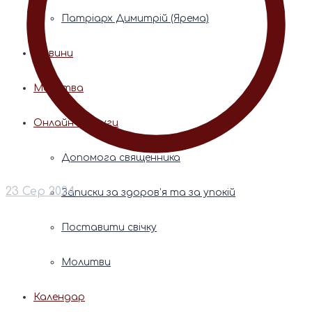
Патріарх Димитрій (Ярема)
Новини
Молитва
Онлайн послуги
Допомога священника
23 Сер 2024
Записки за здоров’я та за упокій
Поставити свічку
Молитви
Календар