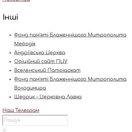
Інші
Фонд пам’яті Блаженнішого Митрополита
Мефодія
Андріївська Церква
Офіційний сайт ПЦУ
Вселенський Патріархат
Фонд пам’яті Блаженнішого Митрополита
Володимира
Щедрик – Церковна Лавка
Наш Телеграм
із