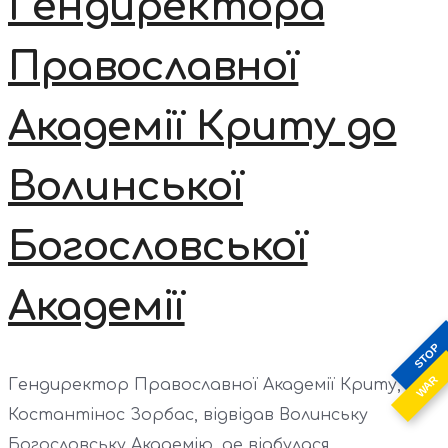
Гендиректора
Православної
Академії Криту до
Волинської
Богословської
Академії
STOP
WAR
Гендиректор Православної Академії Криту, пан
Костантінос Зорбас, відвідав Волинську
Богословську Академію, де відбулася