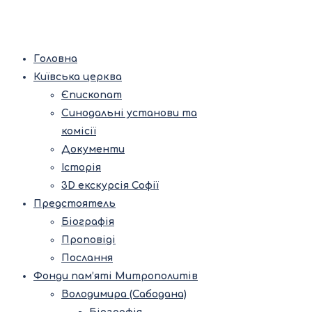
Головна
Київська церква
Єпископат
Синодальні установи та
комісії
Документи
Історія
3D екскурсія Софії
Предстоятель
Біографія
Проповіді
Послання
Фонди пам’яті Митрополитів
Володимира (Сабодана)