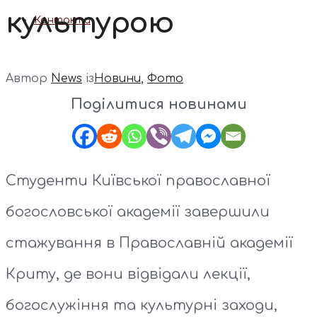
культурою
Контакти
Автор
News
із
Новини
,
Фото
Поділитися новинами
Студенти Київської православної
богословської академії завершили
стажування в Православній академії
Криту, де вони відвідали лекції,
богослужіння та культурні заходи,