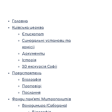
Головна
Київська церква
Єпископат
Синодальні установи та
комісії
Документи
Історія
3D екскурсія Софії
Предстоятель
Біографія
Проповіді
Послання
Фонди пам’яті Митрополитів
Володимира (Сабодана)