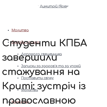
Патріарх Димитрій (Ярема)
Новини
Молитва
Студенти КПБА
Онлайн послуги
завершили
Допомога священника
Записки за здоров’я та за упокій
стажування на
Поставити свічку
Криті: зустріч із
Молитви
православною
Календар