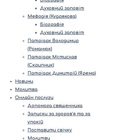
Біографія
Духовний заповіт
Мефодія (Кудрякова)
Біографія
Духовний заповіт
Патріарх Володимир
(Романюк)
Патріарх Мстислав
(Скрипник)
Патріарх Димитрій (Ярема)
Новини
Молитва
Онлайн послуги
Допомога священника
Записки за здоров’я та за
упокій
Поставити свічку
Молитви