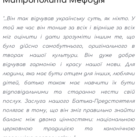
Митрополита Мефодія
"...Він так відчував українську суть, як ніхто. У
той же час він тонше за всіх і вірніше за всіх
міг оцінити і дати зрозуміти іншим те, що
було дійсно самобутнього, оригінального в
творах нашої культури. Він дуже добре
відчував гармонію і красу нашої мови. Для
людини, яка має бути отцем для інших, люблячи
дітей, батько також має навчити їх бути
відповідальними та старанно нести свій
послух. Заслуга нашого Батька-Предстоятеля
полягає в тому, що він зміг правильно знайти
баланс між двома цінностями: національною
церковною традицією та канонічною