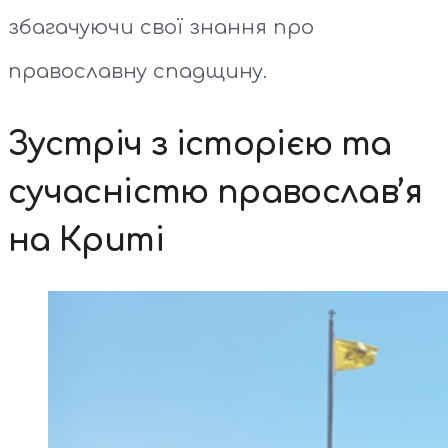
збагачуючи свої знання про
православну спадщину.
Зустріч з історією та
сучасністю православ’я
на Криті