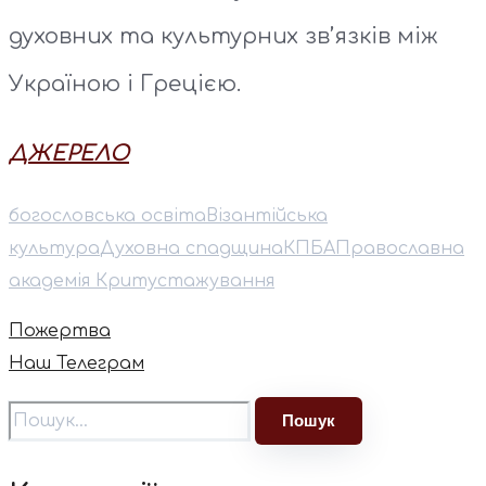
духовних та культурних зв’язків між
Україною і Грецією.
ДЖЕРЕЛО
богословська освіта
Візантійська
культура
Духовна спадщина
КПБА
Православна
академія Криту
стажування
Пожертва
Наш Телеграм