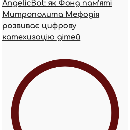
AngelicBot: як Фонд пам’яті
Митрополита Мефодія
розвиває цифрову
катехизацію дітей