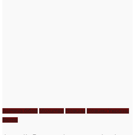
Дитяча біблія
Молитва
Новини
Новини України
Фото