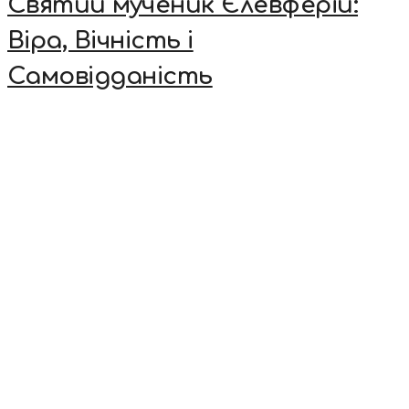
Святий мученик Єлевферій:
Віра, Вічність і
Самовідданість