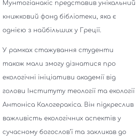
Мунтогіанакіс представив унікальний
книжковий фонд бібліотеки, яка є
однією з найбільших у Греції.
У рамках стажування студенти
також мали змогу дізнатися про
екологічні ініціативи академії від
голови Інституту теології та екології
Антоніса Калогеракіса. Він підкреслив
важливість екологічних аспектів у
сучасному богослов’ї та закликав до