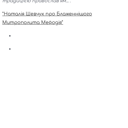
традицією православ’ям...".
"Наталія Шевчук про Блаженнішого
Митрополита Мефодія"