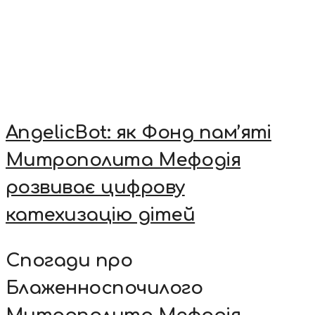
AngelicBot: як Фонд пам’яті
Митрополита Мефодія
розвиває цифрову
катехизацію дітей
Спогади про
Блаженноспочилого